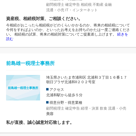
顧問税理士
確定申告
相続税
不動産
金融
流通・小売
IT・インターネット
資産税、相続税対策、ご相談ください。
今相続がおこったら相続税がどのくらいかかるのか、将来の相続税について
今何をすればよいのか、といったお考えをお持ちのかたは一度ご連絡くださ
い。 相続税の試算、将来の相続対策についてご提案差し上げます。
続きを
読む
前島雄一税理士事務所
埼玉県さいたま市浦和区 北浦和３丁目１６番１７
朝日プラザ北浦和Ⅱ２０２号室
前島雄一税理士事務所
アクセス
北浦和駅から徒歩５分
得意分野・得意業種
顧問税理士
確定申告
経理・決算
飲食
流通・小売
美容
私が直接、誠心誠意対応致します。