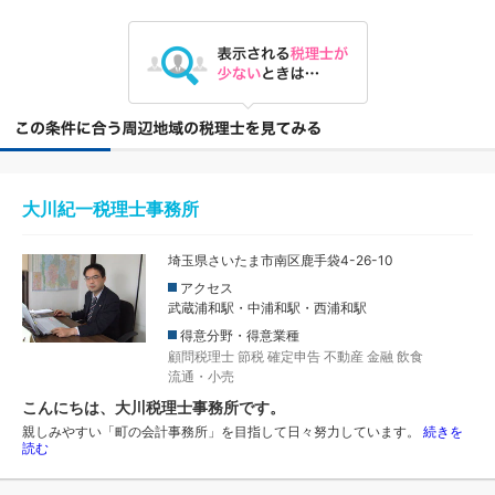
大川紀一税理士事務所
埼玉県さいたま市南区鹿手袋4-26-10
アクセス
武蔵浦和駅・中浦和駅・西浦和駅
得意分野・得意業種
顧問税理士
節税
確定申告
不動産
金融
飲食
流通・小売
こんにちは、大川税理士事務所です。
親しみやすい「町の会計事務所」を目指して日々努力しています。
続きを
読む