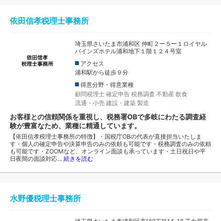
依田信孝税理士事務所
埼玉県さいたま市浦和区 仲町２ー５ー１ロイヤル
パインズホテル浦和地下１階１２４号室
アクセス
浦和駅から徒歩９分
得意分野・得意業種
顧問税理士
確定申告
税務調査
不動産
飲食
流通・小売
建設・建築
製造
お客様との信頼関係を重視し、税務署OBで多岐にわたる調査経
験が豊富なため、業種に精通しています。
【依田信孝税理士事務所の特徴】・国税庁OBの代表が直接担当いたしま
す・個人の確定申告や決算申告のみの依頼も可能です・税務調査のみの依頼
も可能です・ZOOMなど、オンライン面談も承っています・土日祝日や平
日夜間の面談対応…
続きを読む
水野優税理士事務所