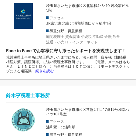
埼玉県さいたま市浦和区北浦和4-3-10 若松家ビル
5階
アクセス
JR京浜東北線 北浦和駅西口から徒歩1分
得意分野・得意業種
顧問税理士
資金調達
相続税
不動産
金融
飲食
流通・小売
IT・インターネット
Face to Face でお客様に寄り添ったサポートを実現致します！
荒川税理士事務所は埼玉県さいたま市にある、法人顧問・資産税（相続税、
相続対策、譲渡所得）に強い税理士事務所です。－－【電話、メールはもち
ろん、ＬＩＮＥにも対応！】当事務所はＩＣＴに強く、リモートデスクトッ
プによる遠隔操…
続きを読む
鈴木亨税理士事務所
埼玉県さいたま市浦和区常盤2丁目17番19号和幸ハ
イツ101号室
アクセス
浦和駅・北浦和駅
得意分野・得意業種