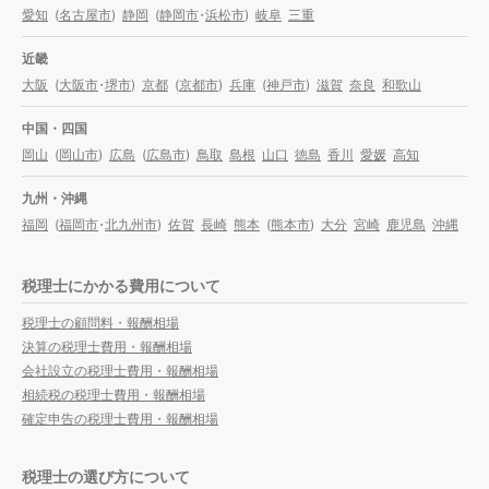
愛知
(
名古屋市
)
静岡
(
静岡市
・
浜松市
)
岐阜
三重
近畿
大阪
(
大阪市
・
堺市
)
京都
(
京都市
)
兵庫
(
神戸市
)
滋賀
奈良
和歌山
中国・四国
岡山
(
岡山市
)
広島
(
広島市
)
鳥取
島根
山口
徳島
香川
愛媛
高知
九州・沖縄
福岡
(
福岡市
・
北九州市
)
佐賀
長崎
熊本
(
熊本市
)
大分
宮崎
鹿児島
沖縄
税理士にかかる費用について
税理士の顧問料・報酬相場
決算の税理士費用・報酬相場
会社設立の税理士費用・報酬相場
相続税の税理士費用・報酬相場
確定申告の税理士費用・報酬相場
税理士の選び方について