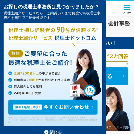
お探しの税理士事務所は見つかりましたか？
税理士紹介サービスなら、ご納得いくまで何度でも税理士事
務所を無料でご紹介可能です。
美容
業界に強い
さいたま市桜区
の税理士・会計事務
所の一覧
1件掲載中
閉じる