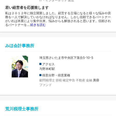
IT・インターネット
製造
若い経営者を応援致します
私は２０１２年に独立開業しました。経営する立場になると様々な悩みや庶
務を一人で解決していかなければなりません。しかし信頼できるパートナー
がいれば本業により集中出来、悩みからも解放されると思います。信頼され
るパートナーを…
続きを読む
みほ会計事務所
埼玉県さいたま市中央区下落合5-10-5
アクセス
与野本町駅
得意分野・得意業種
顧問税理士
節税
確定申告
不動産
金融
美容
ファンド
荒川税理士事務所