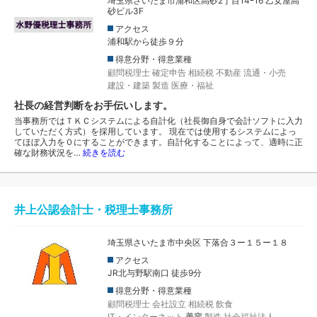
埼玉県さいたま市浦和区高砂2丁目14ｰ16 乙女屋高
砂ビル3F
アクセス
浦和駅から徒歩９分
得意分野・得意業種
顧問税理士
確定申告
相続税
不動産
流通・小売
建設・建築
製造
医療・福祉
社長の経営判断をお手伝いします。
当事務所ではＴＫＣシステムによる自計化（社長御自身で会計ソフトに入力
していただく方式）を採用しています。 現在では使用するシステムによっ
てほぼ入力を０にすることができます。自計化することによって、適時に正
確な財務状況を…
続きを読む
井上公認会計士・税理士事務所
埼玉県さいたま市中央区 下落合３ー１５ー１８
アクセス
JR北与野駅南口 徒歩9分
得意分野・得意業種
顧問税理士
会社設立
相続税
飲食
IT・インターネット
美容
製造
社会福祉法人