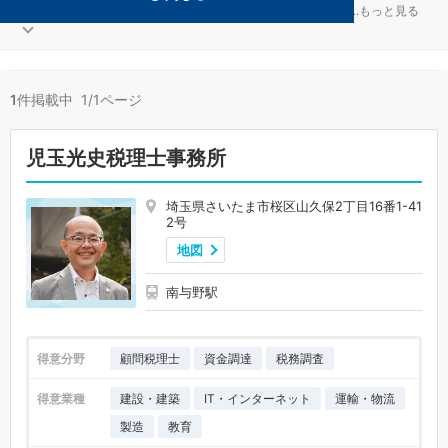
美容が得意なさいたま市桜区の事務所が1件見つかりました。
...
もっと見る
1
件掲載中 1/1ページ
児玉光史税理士事務所
埼玉県さいたま市桜区山久保2丁目16番1-41
2号
地図
南与野駅
得意分野
顧問税理士
資金調達
税務調査
得意業種
建設・建築
IT・インターネット
運輸・物流
製造
教育