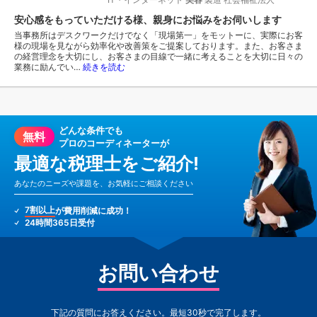
安心感をもっていただける様、親身にお悩みをお伺いします
当事務所はデスクワークだけでなく「現場第一」をモットーに、実際にお客
様の現場を見ながら効率化や改善策をご提案しております。また、お客さま
の経営理念を大切にし、お客さまの目線で一緒に考えることを大切に日々の
業務に励んでい…
続きを読む
どんな条件でも
無料
プロのコーディネーターが
最適な税理士をご紹介!
あなたのニーズや課題を、お気軽にご相談ください
7割以上
が費用削減に成功！
24時間365日受付
お問い合わせ
下記の質問にお答えください。最短30秒で完了します。