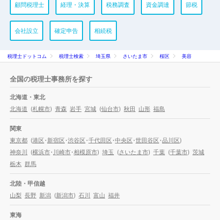
顧問税理士
経理・決算
税務調査
資金調達
節税
会社設立
確定申告
相続税
税理士ドットコム
税理士検索
埼玉県
さいたま市
桜区
美容
全国の税理士事務所を探す
北海道・東北
北海道
(
札幌市
)
青森
岩手
宮城
(
仙台市
)
秋田
山形
福島
関東
東京都
(
港区
・
新宿区
・
渋谷区
・
千代田区
・
中央区
・
世田谷区
・
品川区
)
神奈川
(
横浜市
・
川崎市
・
相模原市
)
埼玉
(
さいたま市
)
千葉
(
千葉市
)
茨城
栃木
群馬
北陸・甲信越
山梨
長野
新潟
(
新潟市
)
石川
富山
福井
東海