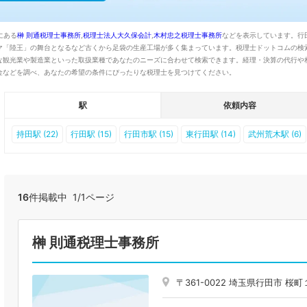
にある
榊 則通税理士事務所
,
税理士法人大久保会計
,
木村忠之税理士事務所
などを表示しています。行
マ「陸王」の舞台となるなど古くから足袋の生産工場が多く集まっています。税理士ドットコムの検
な観光業や製造業といった取扱業種であなたのニーズに合わせて検索できます。経理・決算の代行や
金などを調べ、あなたの希望の条件にぴったりな税理士を見つけてください。
駅
依頼内容
持田駅 (22)
行田駅 (15)
行田市駅 (15)
東行田駅 (14)
武州荒木駅 (6)
16
件掲載中 1/1ページ
榊 則通税理士事務所
〒361-0022 埼玉県行田市 