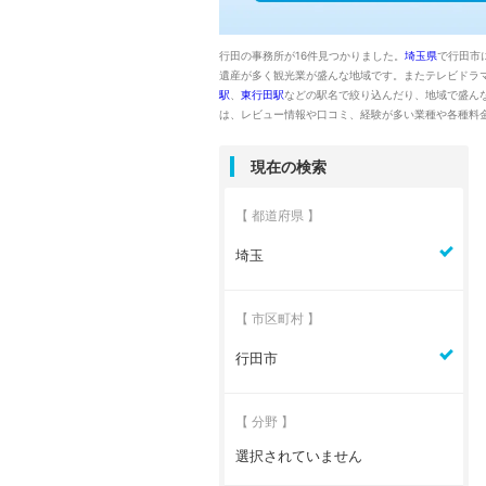
行田の事務所が16件見つかりました。
埼玉県
で行田市
遺産が多く観光業が盛んな地域です。またテレビドラ
駅
、
東行田駅
などの駅名で絞り込んだり、地域で盛ん
は、レビュー情報や口コミ、経験が多い業種や各種料
現在の検索
【 都道府県 】
埼玉
【 市区町村 】
行田市
【 分野 】
選択されていません