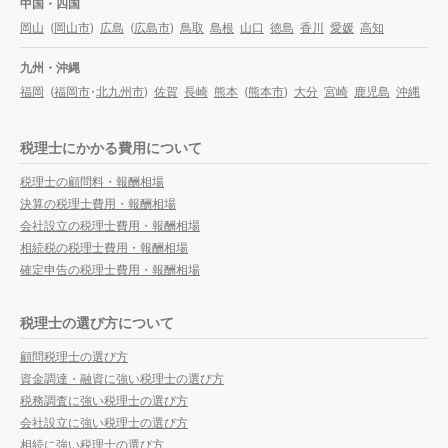
中国・四国
岡山
(
岡山市
)
広島
(
広島市
)
鳥取
島根
山口
徳島
香川
愛媛
高知
九州・沖縄
福岡
(
福岡市
・
北九州市
)
佐賀
長崎
熊本
(
熊本市
)
大分
宮崎
鹿児島
沖縄
税理士にかかる費用について
税理士の顧問料・報酬相場
決算の税理士費用・報酬相場
会社設立の税理士費用・報酬相場
相続税の税理士費用・報酬相場
確定申告の税理士費用・報酬相場
税理士の選び方について
顧問税理士の選び方
資金調達・融資に強い税理士の選び方
税務調査に強い税理士の選び方
会社設立に強い税理士の選び方
相続に強い税理士の選び方