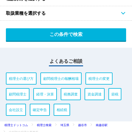
取扱業種を選択する
よくあるご相談
税理士の選び方
顧問税理士の報酬相場
税理士の変更
顧問税理士
経理・決算
税務調査
資金調達
節税
会社設立
確定申告
相続税
税理士ドットコム
税理士検索
埼玉県
越谷市
南越谷駅
中村翔太税理士事務所