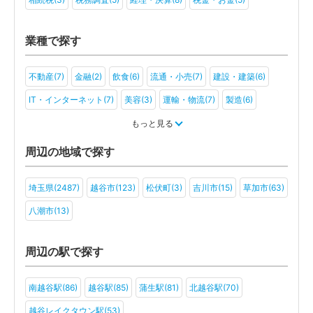
業種で探す
不動産(7)
金融(2)
飲食(6)
流通・小売(7)
建設・建築(6)
IT・インターネット(7)
美容(3)
運輸・物流(7)
製造(6)
教育(2)
医療・福祉(2)
旅行・ホテル(2)
もっと見る
アミューズメント・レジャー(2)
社会福祉法人(2)
周辺の地域で探す
埼玉県(2487)
越谷市(123)
松伏町(3)
吉川市(15)
草加市(63)
八潮市(13)
周辺の駅で探す
南越谷駅(86)
越谷駅(85)
蒲生駅(81)
北越谷駅(70)
越谷レイクタウン駅(53)