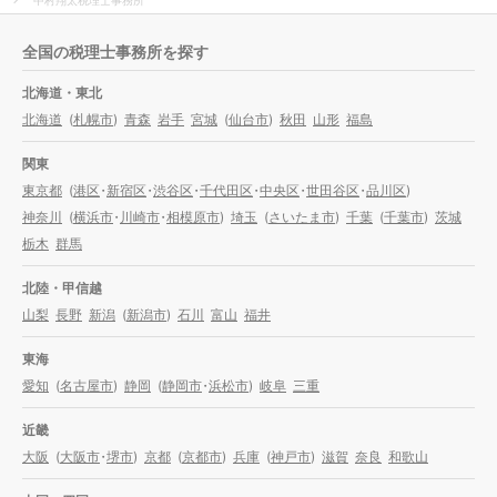
全国の税理士事務所を探す
北海道・東北
北海道
(
札幌市
)
青森
岩手
宮城
(
仙台市
)
秋田
山形
福島
関東
東京都
(
港区
・
新宿区
・
渋谷区
・
千代田区
・
中央区
・
世田谷区
・
品川区
)
神奈川
(
横浜市
・
川崎市
・
相模原市
)
埼玉
(
さいたま市
)
千葉
(
千葉市
)
茨城
栃木
群馬
北陸・甲信越
山梨
長野
新潟
(
新潟市
)
石川
富山
福井
東海
愛知
(
名古屋市
)
静岡
(
静岡市
・
浜松市
)
岐阜
三重
近畿
大阪
(
大阪市
・
堺市
)
京都
(
京都市
)
兵庫
(
神戸市
)
滋賀
奈良
和歌山