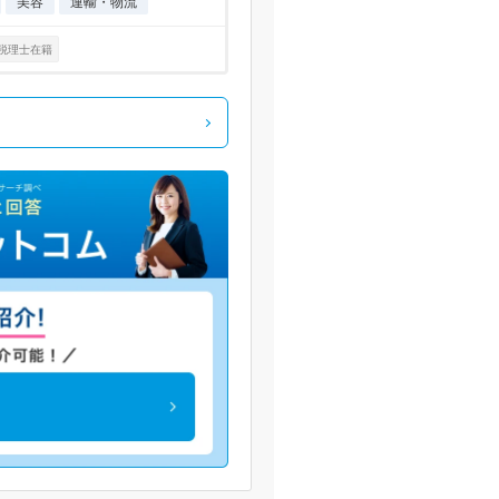
美容
運輸・物流
税理士在籍