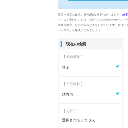
教育が得意な越谷の事務所が2件見つかりました。
埼玉
バイスを受けたい方は、お近くの税理士がサポートい
就業前教育」などの悩みが寄せられています。税理士
ットコムから相談してみましょう。
現在の検索
【 都道府県 】
埼玉
【 市区町村 】
越谷市
【 分野 】
選択されていません