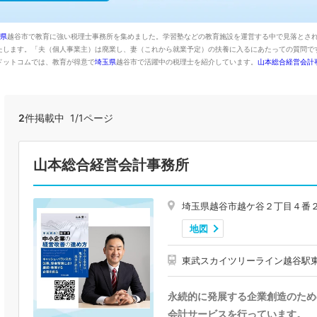
県
越谷市で教育に強い税理士事務所を集めました。学習塾などの教育施設を運営する中で見落とさ
たします。「夫（個人事業主）は廃業し、妻（これから就業予定）の扶養に入るにあたっての質問で
ドットコムでは、教育が得意で
埼玉県
越谷市で活躍中の税理士を紹介しています。
山本総合経営会計
2
件掲載中 1/1ページ
山本総合経営会計事務所
埼玉県越谷市越ケ谷２丁目４番
地図
東武スカイツリーライン越谷駅
永続的に発展する企業創造のため
会計サービスを行っています。