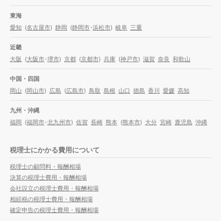
東海
愛知
(
名古屋市
)
静岡
(
静岡市
・
浜松市
)
岐阜
三重
近畿
大阪
(
大阪市
・
堺市
)
京都
(
京都市
)
兵庫
(
神戸市
)
滋賀
奈良
和歌山
中国・四国
岡山
(
岡山市
)
広島
(
広島市
)
鳥取
島根
山口
徳島
香川
愛媛
高知
九州・沖縄
福岡
(
福岡市
・
北九州市
)
佐賀
長崎
熊本
(
熊本市
)
大分
宮崎
鹿児島
沖縄
税理士にかかる費用について
税理士の顧問料・報酬相場
決算の税理士費用・報酬相場
会社設立の税理士費用・報酬相場
相続税の税理士費用・報酬相場
確定申告の税理士費用・報酬相場