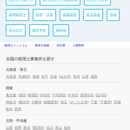
顧問税理士
経理・決算
税務調査
資金調達
節税
会社設立
確定申告
相続税
税理士ドットコム
税理士検索
埼玉県
小鹿野町
全国の税理士事務所を探す
北海道・東北
北海道
(
札幌市
)
青森
岩手
宮城
(
仙台市
)
秋田
山形
福島
関東
東京都
(
港区
・
新宿区
・
渋谷区
・
千代田区
・
中央区
・
世田谷区
・
品川区
)
神奈川
(
横浜市
・
川崎市
・
相模原市
)
埼玉
(
さいたま市
)
千葉
(
千葉市
)
茨城
栃木
群馬
北陸・甲信越
山梨
長野
新潟
(
新潟市
)
石川
富山
福井