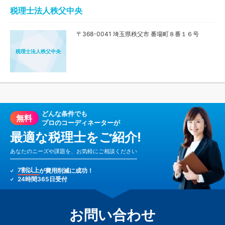
税理士法人秩父中央
〒368-0041 埼玉県秩父市 番場町８番１６号
税理士法人秩父中央
どんな条件でも
無料
プロのコーディネーターが
最適な税理士をご紹介!
あなたのニーズや課題を、お気軽にご相談ください
7割以上
が費用削減に成功！
24時間365日受付
お問い合わせ