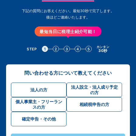
下記の質問にお答えください。最短30秒で完了します。
後ほどご連絡いたします。
最短当日に税理士紹介可能！
カンタン
STEP
1
2
3
4
5
30秒
問い合わせる方について教えてください
法人設立・法人成り予定
法人の方
の方
個人事業主・フリーラン
相続税申告の方
スの方
確定申告・その他