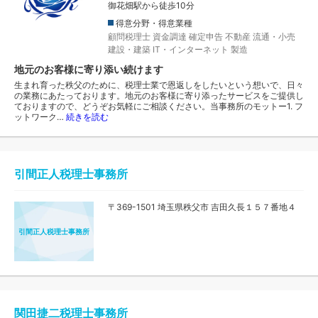
御花畑駅から徒歩10分
得意分野・得意業種
顧問税理士
資金調達
確定申告
不動産
流通・小売
建設・建築
IT・インターネット
製造
地元のお客様に寄り添い続けます
生まれ育った秩父のために、税理士業で恩返しをしたいという想いで、日々
の業務にあたっております。地元のお客様に寄り添ったサービスをご提供し
ておりますので、どうぞお気軽にご相談ください。当事務所のモットー1. フ
ットワーク…
続きを読む
引間正人税理士事務所
〒369-1501 埼玉県秩父市 吉田久長１５７番地４
引間正人税理士事務所
関田捷二税理士事務所