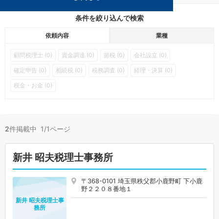
条件を絞り込んで検索
依頼内容
業種
顧問税理士 (0)
資金調達 (0)
節税 (0)
会社設立 (0)
確定申告 (0)
相続税 (0)
税務調査 (0)
経理・決算 (0)
税金・お金 (0)
2
件掲載中 1/1ページ
新井 昭夫税理士事務所
〒368-0101 埼玉県秩父郡小鹿野町 下小鹿
野２２０８番地１
新井 昭夫税理士事
務所