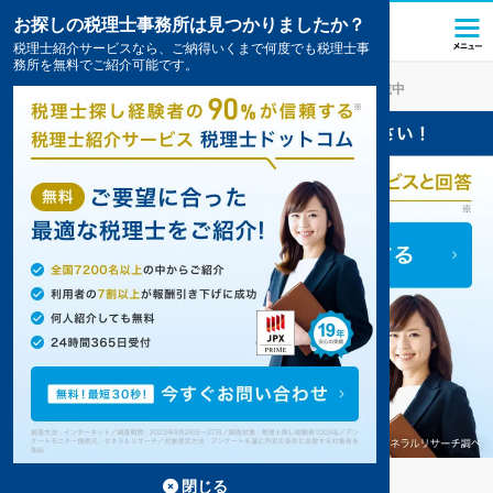
お探しの税理士事務所は見つかりましたか？
税理士紹介サービスなら、ご納得いくまで何度でも税理士事
務所を無料でご紹介可能です。
小鹿野
の税理士・会計事務所の一覧
2件掲載中
小鹿野の事務所が2件見つかりました。
...
もっと見る
閉じる