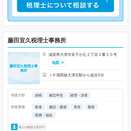
藤田宜久税理士事務所
滋賀県大津市皇子が丘２丁目２番２０号
地図
藤田宜久税理士事
務所
ＪＲ湖西線大津京駅から徒歩5分
得意分野
節税
確定申告
経理・決算
得意業種
飲食
建設・建築
美容
製造
医療・福祉
個人の相談も受付可