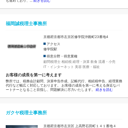
も進めており、…
続きを読む
福岡誠税理士事務所
京都府京都市左京区修学院沖殿町23番地4
アクセス
修学院駅
得意分野・得意業種
顧問税理士
相続税
経理・決算
飲食
流通・小売
IT・インターネット
美容
医療・福祉
お客様の成長を第一に考えます
弊所では、税務会計顧問、決算申告作成、記帳代行、相続税申告、経理業務
代行など幅広く対応しております。 お客様の成長を第一に考える身近なパ
ートナーとなること目指し、問題解決に尽力いたします。
続きを読む
ガクヤ税理士事務所
京都府京都市左京区 上高野石田町１４１番地４