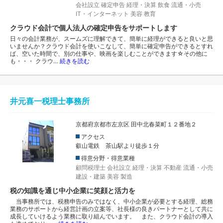
会社設立
確定申告
経理・決算
飲食
流通・小売
IT・インターネット
美容
教育
クラウド会計で個人法人の確定申告をサポートします
日々の会計業務が、スームズに理解できて、簡単に経理ができると良いと思
いませんか？クラウド会計を使いこなして、簡単に確定申告ができるとすれ
ば、空いた時間で、別の仕事や、映画を楽しむことができます☆その他に
も・・・ クラウ…
続きを読む
井元喜一税理士事務所
京都府京都市左京区 田中北春菜町１２番地２
アクセス
叡山電鉄 茶山駅より徒歩１分
得意分野・得意業種
顧問税理士
会社設立
経理・決算
不動産
流通・小売
建設・建築
美容
製造
税の知識を通じ中小企業に笑顔と活力を
当事務所では、税務申告のみではなく、中小企業が必要とする経理、総務
業務のサポートから経営計画の立案等、社長様の良きパートナーとして共に
成長していけるよう業務に取り組んでいます。 また、クラウド会計の導入