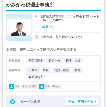
かみがわ税理士事務所
滋賀県大津市本堅田4丁目19番地39 シャト
ールラック402号
地図
JR湖西線 堅田駅から徒歩7分
お客様、税理士にとって納得の仕事を実現する
得意分野
顧問税理士
確定申告
経理・決算
得意業種
不動産
飲食
建設・建築
製造
ＮＰＯ法人
個人の相談も受付可
料金・事例あり
サービス内容
料金・事例を見る