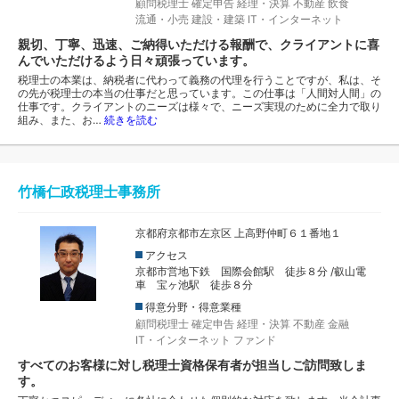
顧問税理士
確定申告
経理・決算
不動産
飲食
流通・小売
建設・建築
IT・インターネット
親切、丁寧、迅速、ご納得いただける報酬で、クライアントに喜
んでいただけるよう日々頑張っています。
税理士の本業は、納税者に代わって義務の代理を行うことですが、私は、そ
の先が税理士の本当の仕事だと思っています。この仕事は「人間対人間」の
仕事です。クライアントのニーズは様々で、ニーズ実現のために全力で取り
組み、また、お…
続きを読む
竹橋仁政税理士事務所
京都府京都市左京区 上高野仲町６１番地１
アクセス
京都市営地下鉄 国際会館駅 徒歩８分 /叡山電
車 宝ヶ池駅 徒歩８分
得意分野・得意業種
顧問税理士
確定申告
経理・決算
不動産
金融
IT・インターネット
ファンド
すべてのお客様に対し税理士資格保有者が担当しご訪問致しま
す。