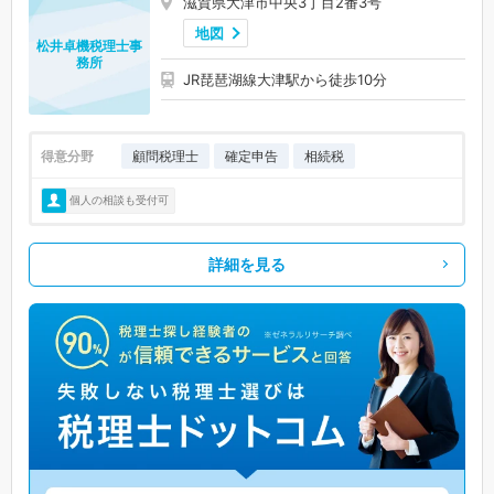
滋賀県大津市中央3丁目2番3号
地図
松井卓機税理士事
務所
JR琵琶湖線大津駅から徒歩10分
得意分野
顧問税理士
確定申告
相続税
個人の相談も受付可
詳細を見る