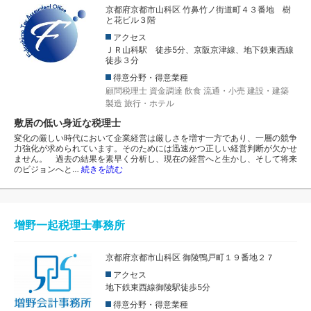
京都府京都市山科区 竹鼻竹ノ街道町４３番地 樹
と花ビル３階
アクセス
ＪＲ山科駅 徒歩5分、京阪京津線、地下鉄東西線
徒歩３分
得意分野・得意業種
顧問税理士
資金調達
飲食
流通・小売
建設・建築
製造
旅行・ホテル
敷居の低い身近な税理士
変化の厳しい時代において企業経営は厳しさを増す一方であり、一層の競争
力強化が求められています。そのためには迅速かつ正しい経営判断が欠かせ
ません。 過去の結果を素早く分析し、現在の経営へと生かし、そして将来
のビジョンへと…
続きを読む
增野一起税理士事務所
京都府京都市山科区 御陵鴨戸町１９番地２７
アクセス
地下鉄東西線御陵駅徒歩5分
得意分野・得意業種