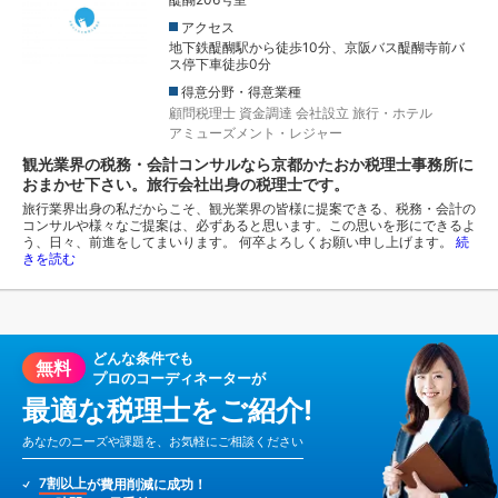
アクセス
地下鉄醍醐駅から徒歩10分、京阪バス醍醐寺前バ
ス停下車徒歩0分
得意分野・得意業種
顧問税理士
資金調達
会社設立
旅行・ホテル
アミューズメント・レジャー
観光業界の税務・会計コンサルなら京都かたおか税理士事務所に
おまかせ下さい。旅行会社出身の税理士です。
旅行業界出身の私だからこそ、観光業界の皆様に提案できる、税務・会計の
コンサルや様々なご提案は、必ずあると思います。この思いを形にできるよ
う、日々、前進をしてまいります。 何卒よろしくお願い申し上げます。
続
きを読む
どんな条件でも
無料
プロのコーディネーターが
最適な税理士をご紹介!
あなたのニーズや課題を、お気軽にご相談ください
7割以上
が費用削減に成功！