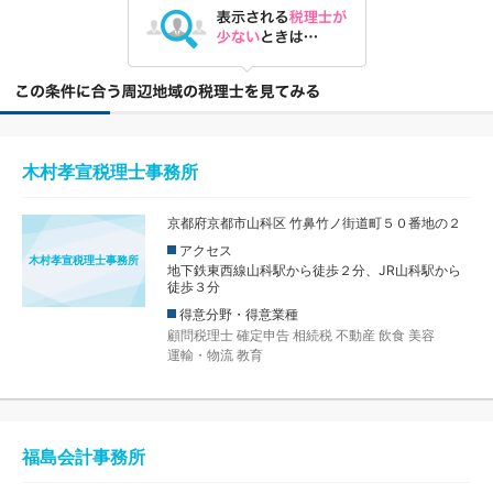
木村孝宣税理士事務所
京都府京都市山科区 竹鼻竹ノ街道町５０番地の２
アクセス
木村孝宣税理士事務所
地下鉄東西線山科駅から徒歩２分、JR山科駅から
徒歩３分
得意分野・得意業種
顧問税理士
確定申告
相続税
不動産
飲食
美容
運輸・物流
教育
福島会計事務所