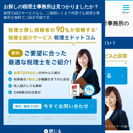
お探しの税理士事務所は見つかりましたか？
税理士紹介サービスなら、ご納得いくまで何度でも税理士事
務所を無料でご紹介可能です。
大津
で
税金・お金
対策を扱う税理士・会計事務所の
一覧
9件掲載中
閉じる