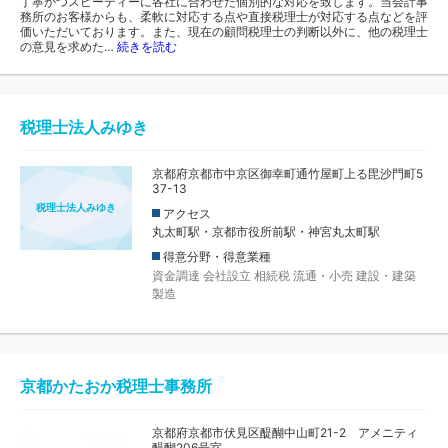
丁寧かつスピーディーに各社に合わせた個別的な対応を致します。当会計事
務所のお客様からも、柔軟に対応する点や直接税理士が対応する点などを評
価いただいております。また、現在の顧問税理士の判断以外に、他の税理士
の意見を求めた…
続きを読む
税理士法人みゆき
京都府京都市中京区御幸町通竹屋町上る毘沙門町5
37-13
税理士法人みゆき
アクセス
丸太町駅・京都市役所前駅・神宮丸太町駅
得意分野・得意業種
資金調達
会社設立
相続税
流通・小売
建設・建築
製造
京都かたおか税理士事務所
京都府京都市伏見区醍醐中山町21-2 アメニティ
醍醐206号室