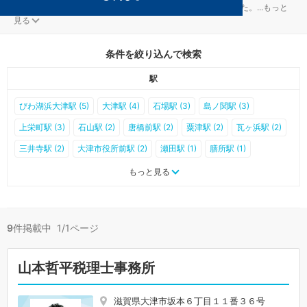
大津の税金・お金対策を扱う税理士事務所が9件見つかりました。
...
もっと
見る
条件を絞り込んで検索
駅
びわ湖浜大津駅 (5)
大津駅 (4)
石場駅 (3)
島ノ関駅 (3)
上栄町駅 (3)
石山駅 (2)
唐橋前駅 (2)
粟津駅 (2)
瓦ヶ浜駅 (2)
三井寺駅 (2)
大津市役所前駅 (2)
瀬田駅 (1)
膳所駅 (1)
大津京駅 (1)
比叡山坂本駅 (1)
堅田駅 (1)
小野駅 (1)
もっと見る
中ノ庄駅 (1)
近江神宮前駅 (1)
穴太駅 (1)
松ノ馬場駅 (1)
坂本比叡山口駅 (1)
追分駅 (1)
唐崎駅 (0)
おごと温泉駅 (0)
9
件掲載中 1/1ページ
和邇駅 (0)
蓬莱駅 (0)
志賀駅 (0)
比良駅 (0)
近江舞子駅 (0)
北小松駅 (0)
石山寺駅 (0)
膳所本町駅 (0)
錦駅 (0)
山本哲平税理士事務所
南滋賀駅 (0)
滋賀里駅 (0)
大谷駅 (0)
滋賀県大津市坂本６丁目１１番３６号