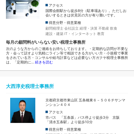
アクセス
国際会館駅から徒歩8分（駐車場あり）。ただしお
会いするときは伏見区の方が有り難いです。
得意分野・得意業種
顧問税理士
会社設立
経理・決算
不動産
飲食
建設・建築
IT・インターネット
教育
毎月の顧問料がいらない安い税理士事務所
次のような方からのご連絡をお待ちしております。・定期的な訪問が不要な
方・会って話すより気軽にライン等で相談できる方がいい方・小規模で事業
をされている方・コンサルや給与計算などは必要ない方ガクヤ税理士事務所
は、「定期的に…
続きを読む
大西淳史税理士事務所
京都府京都市東山区 五条橋東６－５０６チサンマ
ンション４０４
アクセス
市バス 「五条坂」バス停より徒歩3分 京阪
「清水五条駅」より徒歩10分
得意分野・得意業種