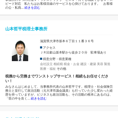
ピード対応 私たちはお客様目線のサービスを心掛けております。 お客様
の公・私両…
続きを読む
山本哲平税理士事務所
滋賀県大津市坂本６丁目１１番３６号
アクセス
ＪＲ比叡山坂本駅から徒歩２０分 駐車場あり
得意分野・得意業種
会社設立
相続税
税金・お金
建設・建築
美容
製造
医療・福祉
その他
税務から労務までワンストップサービス！相続もお任せくださ
い！
みなさんはじめまして、当事務所代表の山本哲平です。税理士・社会保険労
務士と並行して政治活動（元大津市議会議員）も行っていた少し変わった経
歴を持っていますが、ビジネスも政治活動も、その活動の根本にあるのは、
「世の中を良く…
続きを読む