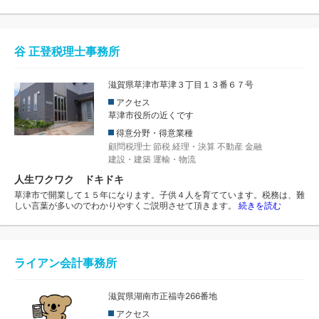
谷 正登税理士事務所
滋賀県草津市草津３丁目１３番６７号
アクセス
草津市役所の近くです
得意分野・得意業種
顧問税理士
節税
経理・決算
不動産
金融
建設・建築
運輸・物流
人生ワクワク ドキドキ
草津市で開業して１５年になります。子供４人を育てています。税務は、難
しい言葉が多いのでわかりやすくご説明させて頂きます。
続きを読む
ライアン会計事務所
滋賀県湖南市正福寺266番地
アクセス