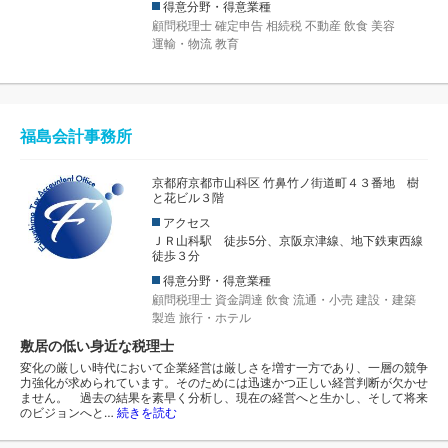
得意分野・得意業種
顧問税理士
確定申告
相続税
不動産
飲食
美容
運輸・物流
教育
福島会計事務所
京都府京都市山科区 竹鼻竹ノ街道町４３番地 樹
と花ビル３階
アクセス
ＪＲ山科駅 徒歩5分、京阪京津線、地下鉄東西線
徒歩３分
得意分野・得意業種
顧問税理士
資金調達
飲食
流通・小売
建設・建築
製造
旅行・ホテル
敷居の低い身近な税理士
変化の厳しい時代において企業経営は厳しさを増す一方であり、一層の競争
力強化が求められています。そのためには迅速かつ正しい経営判断が欠かせ
ません。 過去の結果を素早く分析し、現在の経営へと生かし、そして将来
のビジョンへと…
続きを読む