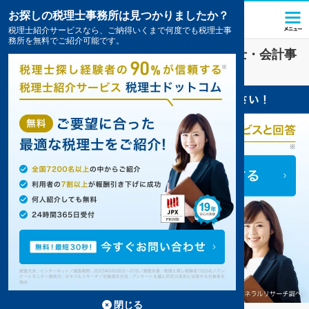
お探しの税理士事務所は見つかりましたか？
税理士紹介サービスなら、ご納得いくまで何度でも税理士事
務所を無料でご紹介可能です。
その他
業界に強い
守山市(滋賀県)
の税理士・会計事
務所の一覧
2件掲載中
閉じる