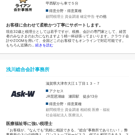
甲西駅から車で５分
得意分野・得意業種
顧問税理士
資金調達
確定申告
その他
お客様に合わせて柔軟かつ丁寧にサポートします。
現在32歳と税理士としては若手ですが、税務、会計の専門家として、経営
者のみなさまのお力になれますよう精一杯頑張ってまいります。クラウド会
計やZOOMを用いて、全国どこのお客様でもオンラインで対応可能です。
もちろん近隣の…
続きを読む
浅川総合会計事務所
滋賀県大津市大江１丁目１３－７
アクセス
JR琵琶湖線 瀬田駅 徒歩13分
得意分野・得意業種
顧問税理士
資金調達
相続税
医療・福祉
社会福祉法人
医療法人
医療福祉等に強い税理士
「お客様が、”なんでも”気軽に相談できる、”総合”事務所でありたい！」弊
事務所の３つの特徴１．ワンストップサービス２．何でも相談できる３．ス