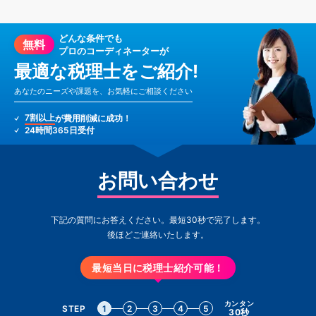
どんな条件でも
無料
プロのコーディネーターが
最適な税理士をご紹介!
あなたのニーズや課題を、お気軽にご相談ください
7割以上
が費用削減に成功！
24時間365日受付
お問い合わせ
下記の質問にお答えください。最短30秒で完了します。
後ほどご連絡いたします。
最短当日に税理士紹介可能！
カンタン
STEP
1
2
3
4
5
30秒