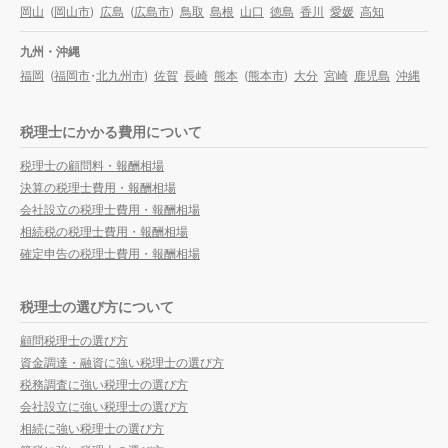
岡山
(
岡山市
)
広島
(
広島市
)
鳥取
島根
山口
徳島
香川
愛媛
高知
九州・沖縄
福岡
(
福岡市
・
北九州市
)
佐賀
長崎
熊本
(
熊本市
)
大分
宮崎
鹿児島
沖縄
税理士にかかる費用について
税理士の顧問料・報酬相場
決算の税理士費用・報酬相場
会社設立の税理士費用・報酬相場
相続税の税理士費用・報酬相場
確定申告の税理士費用・報酬相場
税理士の選び方について
顧問税理士の選び方
資金調達・融資に強い税理士の選び方
税務調査に強い税理士の選び方
会社設立に強い税理士の選び方
相続に強い税理士の選び方