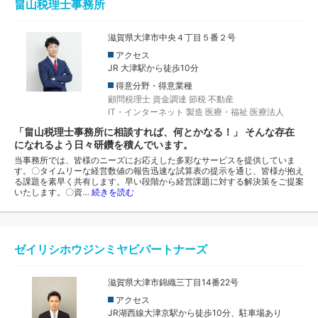
畠山税理士事務所
滋賀県大津市中央４丁目５番２号
アクセス
JR 大津駅から徒歩10分
得意分野・得意業種
顧問税理士
資金調達
節税
不動産
IT・インターネット
製造
医療・福祉
医療法人
「畠山税理士事務所に相談すれば、何とかなる！」 そんな存在
になれるよう日々研鑽を積んでいます。
当事務所では、皆様のニーズにお応えした多彩なサービスを提供していま
す。〇タイムリーな経営数値の報告迅速な試算表の提示を通じ、皆様が抱え
る課題を素早く共有します。早い段階から経営課題に対する解決策をご提案
いたします。〇資…
続きを読む
ゼイリシホウジンミヤビパートナーズ
滋賀県大津市錦織三丁目14番22号
アクセス
JR湖西線大津京駅から徒歩10分、駐車場あり