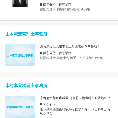
得意分野・得意業種
顧問税理士
相続税
税務調査
その他
山本憲宏税理士事務所
滋賀県近江八幡市安土町西老蘇５８番地３
得意分野・得意業種
山本憲宏税理士事務所
顧問税理士
確定申告
流通・小売
製造
その他
木村孝宣税理士事務所
京都府京都市山科区 竹鼻竹ノ街道町５０番地の２
アクセス
木村孝宣税理士事務所
地下鉄東西線山科駅から徒歩２分、JR山科駅から
徒歩３分