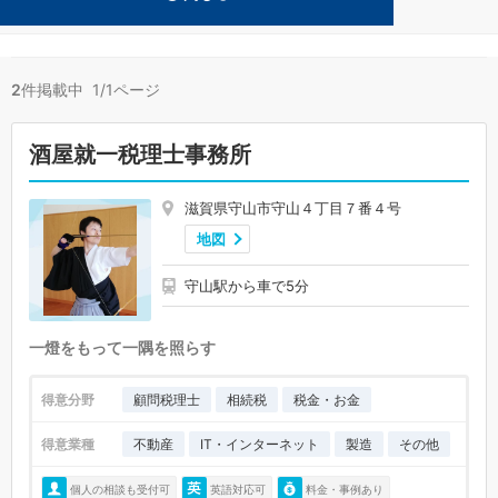
その他が得意な守山の事務所が2件見つかりました。
2
件掲載中 1/1ページ
酒屋就一税理士事務所
滋賀県守山市守山４丁目７番４号
地図
守山駅から車で5分
一燈をもって一隅を照らす
得意分野
顧問税理士
相続税
税金・お金
得意業種
不動産
IT・インターネット
製造
その他
個人の相談も受付可
英語対応可
料金・事例あり