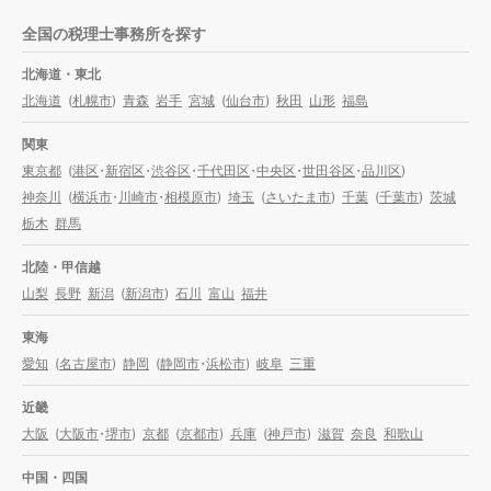
全国の税理士事務所を探す
北海道・東北
北海道
(
札幌市
)
青森
岩手
宮城
(
仙台市
)
秋田
山形
福島
関東
東京都
(
港区
・
新宿区
・
渋谷区
・
千代田区
・
中央区
・
世田谷区
・
品川区
)
神奈川
(
横浜市
・
川崎市
・
相模原市
)
埼玉
(
さいたま市
)
千葉
(
千葉市
)
茨城
栃木
群馬
北陸・甲信越
山梨
長野
新潟
(
新潟市
)
石川
富山
福井
東海
愛知
(
名古屋市
)
静岡
(
静岡市
・
浜松市
)
岐阜
三重
近畿
大阪
(
大阪市
・
堺市
)
京都
(
京都市
)
兵庫
(
神戸市
)
滋賀
奈良
和歌山
中国・四国