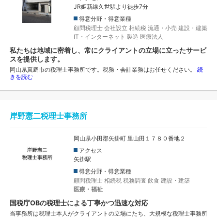
JR姫新線久世駅より徒歩7分
得意分野・得意業種
顧問税理士
会社設立
相続税
流通・小売
建設・建築
IT・インターネット
製造
医療法人
私たちは地域に密着し、常にクライアントの立場に立ったサービ
スを提供します。
岡山県真庭市の税理士事務所です。税務・会計業務はお任せください。
続
きを読む
岸野憲二税理士事務所
岡山県小田郡矢掛町 里山田１７８０番地２
アクセス
矢掛駅
得意分野・得意業種
顧問税理士
相続税
税務調査
飲食
建設・建築
医療・福祉
国税庁OBの税理士による丁寧かつ迅速な対応
当事務所は税理士本人がクライアントの立場にたち、大規模な税理士事務所