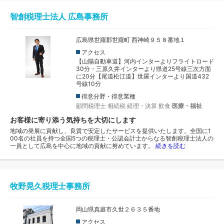
智創税理士法人 広島事務所
広島県世羅郡世羅町 西神崎９５８番地１
アクセス
【山陽自動車道】河内インターよりフライトロード
30分・三原久井インターより県道25号線三次方面
に20分【尾道松江道】世羅インターより国道432
号線10分
得意分野・得意業種
顧問税理士
相続税
経理・決算
飲食
医療・福祉
お客様に寄り添う気持ちを大切にします
地域の発展に貢献し、良質で安定したサービスを提供いたします。全国に1
00名の社員を持つ全国5つの税理士・公認会計士からなる智創税理士法人の
一員として広島を中心に地域の貢献に努めています。
続きを読む
牧野晃久税理士事務所
岡山県真庭市久世２６３５番地
アクセス