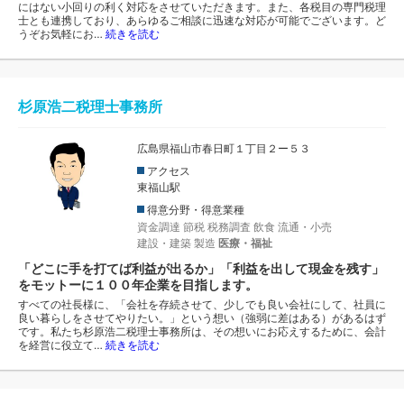
にはない小回りの利く対応をさせていただきます。また、各税目の専門税理
士とも連携しており、あらゆるご相談に迅速な対応が可能でございます。ど
うぞお気軽にお…
続きを読む
杉原浩二税理士事務所
広島県福山市春日町１丁目２ー５３
アクセス
東福山駅
得意分野・得意業種
資金調達
節税
税務調査
飲食
流通・小売
建設・建築
製造
医療・福祉
「どこに手を打てば利益が出るか」「利益を出して現金を残す」
をモットーに１００年企業を目指します。
すべての社長様に、「会社を存続させて、少しでも良い会社にして、社員に
良い暮らしをさせてやりたい。」という想い（強弱に差はある）があるはず
です。私たち杉原浩二税理士事務所は、その想いにお応えするために、会計
を経営に役立て…
続きを読む