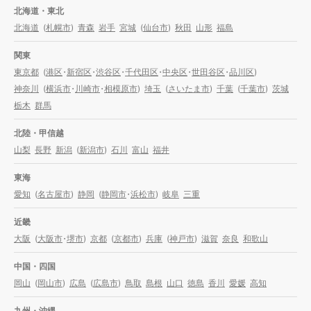
北海道・東北
北海道
(
札幌市
)
青森
岩手
宮城
(
仙台市
)
秋田
山形
福島
関東
東京都
(
港区
・
新宿区
・
渋谷区
・
千代田区
・
中央区
・
世田谷区
・
品川区
)
神奈川
(
横浜市
・
川崎市
・
相模原市
)
埼玉
(
さいたま市
)
千葉
(
千葉市
)
茨城
栃木
群馬
北陸・甲信越
山梨
長野
新潟
(
新潟市
)
石川
富山
福井
東海
愛知
(
名古屋市
)
静岡
(
静岡市
・
浜松市
)
岐阜
三重
近畿
大阪
(
大阪市
・
堺市
)
京都
(
京都市
)
兵庫
(
神戸市
)
滋賀
奈良
和歌山
中国・四国
岡山
(
岡山市
)
広島
(
広島市
)
鳥取
島根
山口
徳島
香川
愛媛
高知
九州・沖縄