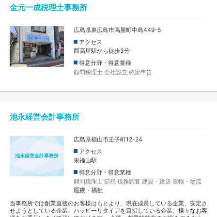
金元一成税理士事務所
広島県東広島市高屋町中島449-5
アクセス
西高屋駅から徒歩3分
得意分野・得意業種
顧問税理士
会社設立
確定申告
池永経営会計事務所
広島県福山市王子町12-24
アクセス
池永経営会計事務所
東福山駅
得意分野・得意業種
顧問税理士
節税
税務調査
建設・建築
運輸・物流
医療・福祉
当事務所では創業直後のお客様はもとより、現在成長している企業、安定さ
せようとしている企業、ハッピーリタイアを目指している企業、様々なお客