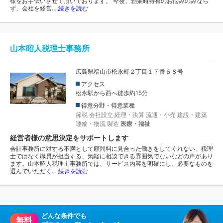
様をお手伝いさせて頂いております。 今後、創業時特有のお悩みのみなら
ず、会社を経営…
続きを読む
山本昭人税理士事務所
広島県福山市松永町２丁目１７番６８号
アクセス
松永駅から西へ徒歩約15分
得意分野・得意業種
節税
会社設立
経理・決算
流通・小売
建設・建築
運輸・物流
製造
医療・福祉
経営者様の意思決定をサポートします
会計事務所に対する不満として顧問料に見合った働きをしてくれない、税理
士ではなく職員が担当する、気軽に相談できる雰囲気でないなどの声があり
ます。山本昭人税理士事務所では、サービス内容を明確にし、必要なものを
選んでいただく…
続きを読む
どんな条件でも
無料