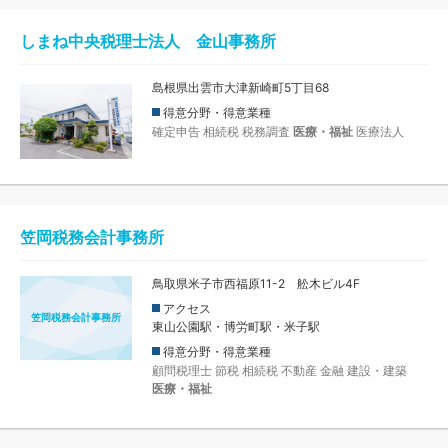
しまね中央税理士法人 金山事務所
島根県出雲市大津新崎町5丁目68
得意分野・得意業種
確定申告
相続税
税務調査
医療・福祉
医療法人
笠岡税務会計事務所
鳥取県米子市西福原11-2 舩木ビル4F
アクセス
笠岡税務会計事務所
東山公園駅・博労町駅・米子駅
得意分野・得意業種
顧問税理士
節税
相続税
不動産
金融
建設・建築
医療・福祉