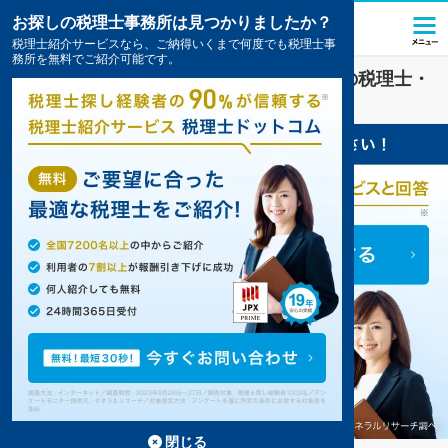
お探しの税理士事務所は見つかりましたか？
税理士紹介サービスなら、ご納得いくまで何度でも税理士事
務所を無料でご紹介可能です。
医療・福祉
業界に強い
奥出雲町(島根県)
の税理士・
会計事務所の一覧
閉じる