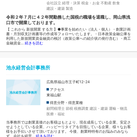
会社設立
経理・決算
税金・お金
不動産
飲食
建設・建築
製造
令和２年７月に４２年間勤務した国税の職場を退職し、岡山県浅
口市で開業しております。
【 これから 新規開業 する方 】●事業を始めたい（法人・個人）・創業計画
書・月別収支計画書等の作成等フォローいたします。・日本政策金融公庫を
利用した新規開業資金融資の検討（政策公庫への紹介状の発行含む）・商工
金融資金…
続きを読む
池永経営会計事務所
広島県福山市王子町12-24
アクセス
池永経営会計事務所
東福山駅
得意分野・得意業種
顧問税理士
節税
税務調査
建設・建築
運輸・物流
医療・福祉
当事務所では創業直後のお客様はもとより、現在成長している企業、安定さ
せようとしている企業、ハッピーリタイアを目指している企業、様々なお客
様をお手伝いさせて頂いております。 今後、創業時特有のお悩みのみなら
ず、会社を経営…
続きを読む