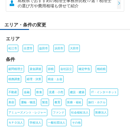
島根県でおすすめの税理士事務所比較17選！税理士
の選び方や費用相場も併せて紹介
エリア・条件の変更
エリア
松江市
出雲市
益田市
浜田市
大田市
条件
顧問税理士
資金調達
節税
会社設立
確定申告
相続税
税務調査
経理・決算
税金・お金
不動産
金融
飲食
流通・小売
建設・建築
IT・インターネット
美容
運輸・物流
製造
教育
医療・福祉
旅行・ホテル
アミューズメント・レジャー
ファンド
社会福祉法人
医療法人
ＮＰＯ法人
学校法人
一般社団法人
その他