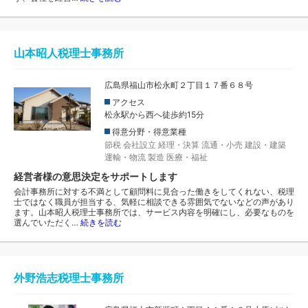
山本昭人税理士事務所
広島県福山市松永町２丁目１７番６８号
アクセス
松永駅から西へ徒歩約15分
得意分野・得意業種
節税
会社設立
経理・決算
流通・小売
建設・建築
運輸・物流
製造
医療・福祉
経営者様の意思決定をサポートします
会計事務所に対する不満として顧問料に見合った働きをしてくれない、税理
士ではなく職員が担当する、気軽に相談できる雰囲気でないなどの声があり
ます。山本昭人税理士事務所では、サービス内容を明確にし、必要なものを
選んでいただく…
続きを読む
外野浩志税理士事務所