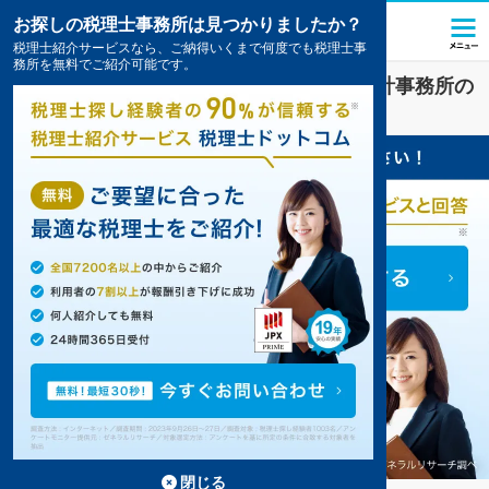
お探しの税理士事務所は見つかりましたか？
税理士紹介サービスなら、ご納得いくまで何度でも税理士事
務所を無料でご紹介可能です。
医療法人
業界に強い
島根県
の税理士・会計事務所の
一覧
1件掲載中
閉じる