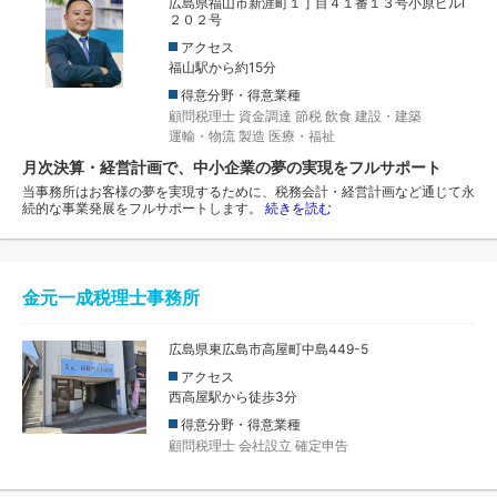
広島県福山市新涯町１丁目４１番１３号小原ビルⅠ
２０２号
アクセス
福山駅から約15分
得意分野・得意業種
顧問税理士
資金調達
節税
飲食
建設・建築
運輸・物流
製造
医療・福祉
月次決算・経営計画で、中小企業の夢の実現をフルサポート
当事務所はお客様の夢を実現するために、税務会計・経営計画など通じて永
続的な事業発展をフルサポートします。
続きを読む
金元一成税理士事務所
広島県東広島市高屋町中島449-5
アクセス
西高屋駅から徒歩3分
得意分野・得意業種
顧問税理士
会社設立
確定申告