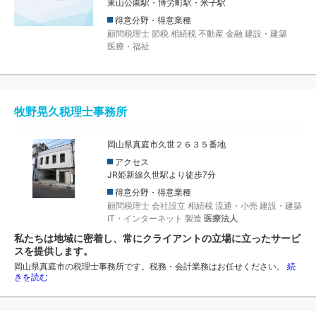
東山公園駅・博労町駅・米子駅
得意分野・得意業種
顧問税理士
節税
相続税
不動産
金融
建設・建築
医療・福祉
牧野晃久税理士事務所
岡山県真庭市久世２６３５番地
アクセス
JR姫新線久世駅より徒歩7分
得意分野・得意業種
顧問税理士
会社設立
相続税
流通・小売
建設・建築
IT・インターネット
製造
医療法人
私たちは地域に密着し、常にクライアントの立場に立ったサービ
スを提供します。
岡山県真庭市の税理士事務所です。税務・会計業務はお任せください。
続
きを読む