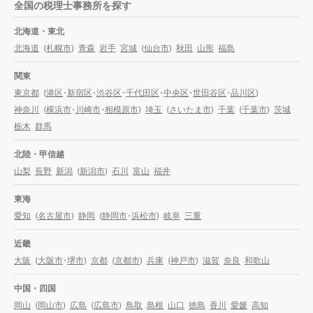
全国の税理士事務所を探す
北海道・東北
北海道
(
札幌市
)
青森
岩手
宮城
(
仙台市
)
秋田
山形
福島
関東
東京都
(
港区
・
新宿区
・
渋谷区
・
千代田区
・
中央区
・
世田谷区
・
品川区
)
神奈川
(
横浜市
・
川崎市
・
相模原市
)
埼玉
(
さいたま市
)
千葉
(
千葉市
)
茨城
栃木
群馬
北陸・甲信越
山梨
長野
新潟
(
新潟市
)
石川
富山
福井
東海
愛知
(
名古屋市
)
静岡
(
静岡市
・
浜松市
)
岐阜
三重
近畿
大阪
(
大阪市
・
堺市
)
京都
(
京都市
)
兵庫
(
神戸市
)
滋賀
奈良
和歌山
中国・四国
岡山
(
岡山市
)
広島
(
広島市
)
鳥取
島根
山口
徳島
香川
愛媛
高知