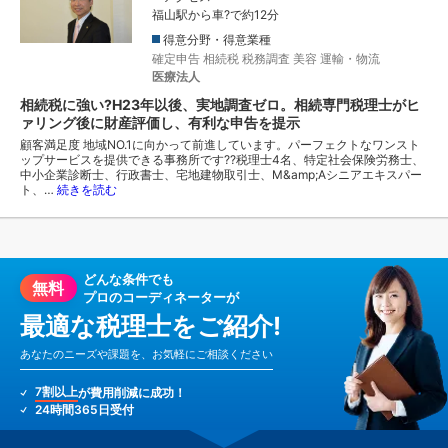
福山駅から車?で約12分
得意分野・得意業種
確定申告
相続税
税務調査
美容
運輸・物流
医療法人
相続税に強い?H23年以後、実地調査ゼロ。相続専門税理士がヒ
ァリング後に財産評価し、有利な申告を提示
顧客満足度 地域NO.1に向かって前進しています。パーフェクトなワンスト
ップサービスを提供できる事務所です??税理士4名、特定社会保険労務士、
中小企業診断士、行政書士、宅地建物取引士、M&amp;Aシニアエキスパー
ト、…
続きを読む
どんな条件でも
無料
プロのコーディネーターが
最適な税理士をご紹介!
あなたのニーズや課題を、お気軽にご相談ください
7割以上
が費用削減に成功！
24時間365日受付