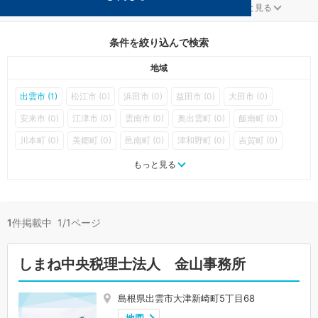
医療法人が得意な島根の事務所が1件見つかりました。
...
もっと見る
条件を絞り込んで検索
地域
出雲市 (1)
松江市 (0)
浜田市 (0)
益田市 (0)
大田市 (0)
安来市 (0)
江津市 (0)
雲南市 (0)
奥出雲町 (0)
飯南町 (0)
川本町 (0)
美郷町 (0)
邑南町 (0)
津和野町 (0)
吉賀町 (0)
海士町 (0)
西ノ島町 (0)
知夫村 (0)
隠岐の島町 (0)
もっと見る
1
件掲載中 1/1ページ
しまね中央税理士法人 金山事務所
島根県出雲市大津新崎町5丁目68