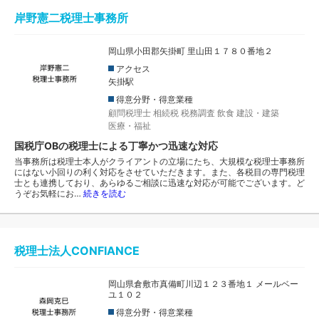
岸野憲二税理士事務所
岡山県小田郡矢掛町 里山田１７８０番地２
アクセス
矢掛駅
得意分野・得意業種
顧問税理士
相続税
税務調査
飲食
建設・建築
医療・福祉
国税庁OBの税理士による丁寧かつ迅速な対応
当事務所は税理士本人がクライアントの立場にたち、大規模な税理士事務所
にはない小回りの利く対応をさせていただきます。また、各税目の専門税理
士とも連携しており、あらゆるご相談に迅速な対応が可能でございます。ど
うぞお気軽にお…
続きを読む
税理士法人CONFIANCE
岡山県倉敷市真備町川辺１２３番地１ メールベー
ユ１０２
得意分野・得意業種