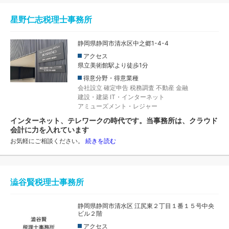
星野仁志税理士事務所
静岡県静岡市清水区中之郷1-4-4
アクセス
県立美術館駅より徒歩1分
得意分野・得意業種
会社設立
確定申告
税務調査
不動産
金融
建設・建築
IT・インターネット
アミューズメント・レジャー
インターネット、テレワークの時代です。当事務所は、クラウド
会計に力を入れています
お気軽にご相談ください。
続きを読む
澁谷賢税理士事務所
静岡県静岡市清水区 江尻東２丁目１番１５号中央
ビル２階
アクセス