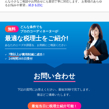
んな小さなご相談やお問合せにも親切丁寧に対応します。 お客様のあらゆ
るお悩みや要望…
続きを読む
どんな条件でも
無料
プロのコーディネーターが
最適な税理士をご紹介!
あなたのニーズや課題を、お気軽にご相談ください
7割以上
が費用削減に成功！
24時間365日受付
お問い合わせ
下記の質問にお答えください。最短30秒で完了します。
後ほどご連絡いたします。
最短当日に税理士紹介可能！