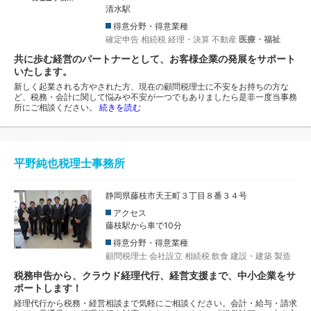
清水駅
得意分野・得意業種
確定申告
相続税
経理・決算
不動産
医療・福祉
共に歩む経営のパートナーとして、お客様企業の発展をサポート
いたします。
新しく起業される方やされた方、現在の顧問税理士に不安をお持ちの方な
ど、税務・会計に関して悩みや不安が一つでもありましたら是非一度当事務
所にご相談ください。
続きを読む
平野純也税理士事務所
静岡県藤枝市天王町３丁目８番３４号
アクセス
藤枝駅から車で10分
得意分野・得意業種
顧問税理士
会社設立
相続税
飲食
建設・建築
製造
税務申告から、クラウド経理代行、経営支援まで、中小企業をサ
ポートします！
経理代行から税務・経営相談まで気軽にご相談ください。会計・給与・請求