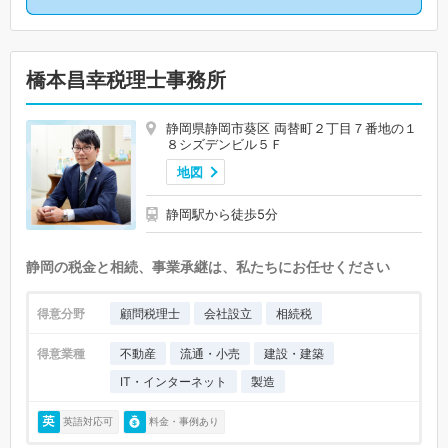
橋本昌幸税理士事務所
静岡県静岡市葵区 両替町２丁目７番地の１
８シズデンビル５Ｆ
地図
静岡駅から徒歩5分
静岡の税金と相続、事業承継は、私たちにお任せください
得意分野
顧問税理士
会社設立
相続税
得意業種
不動産
流通・小売
建設・建築
IT・インターネット
製造
英語対応可
料金・事例あり