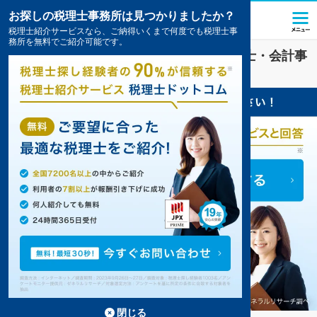
お探しの税理士事務所は見つかりましたか？
税理士紹介サービスなら、ご納得いくまで何度でも税理士事
務所を無料でご紹介可能です。
医療・福祉
業界に強い
静岡市葵区
の税理士・会計事
務所の一覧
7件掲載中
閉じる