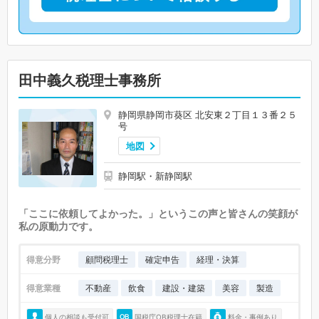
田中義久税理士事務所
静岡県静岡市葵区 北安東２丁目１３番２５
号
地図
静岡駅・新静岡駅
「ここに依頼してよかった。」というこの声と皆さんの笑顔が
私の原動力です。
得意分野
顧問税理士
確定申告
経理・決算
得意業種
不動産
飲食
建設・建築
美容
製造
個人の相談も受付可
国税庁OB税理士在籍
料金・事例あり