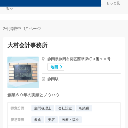
医療・福祉が得意な静岡市葵区の事務所が7件見つかりました。
...
もっと見
る
7
件掲載中 1/1ページ
大村会計事務所
静岡県静岡市葵区西草深町９番１０号
地図
静岡駅
創業６０年の実績とノウハウ
得意分野
顧問税理士
会社設立
相続税
得意業種
飲食
美容
医療・福祉