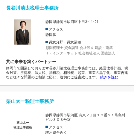
長谷川清太税理士事務所
静岡県静岡市駿河区中田3-11-21
アクセス
静岡駅
得意分野・得意業種
顧問税理士
資金調達
会社設立
建設・建築
IT・インターネット
社会福祉法人
医療法人
共に未来を築くパートナー
静岡市で開業しております長谷川清太税理士事務所では、経営改善計画、税
金対策、所得税、法人税、消費税、相続税、起業、事業の黒字化、事業再建
など様々な問題のご相談に応じ、適切にご提案致します。
続きを読む
栗山太一税理士事務所
静岡県静岡市駿河区 有東２丁目１２番２１号島村
ビル３０３号室
アクセス
駿河総合近く