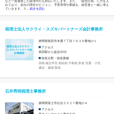
など一貫通貫した経理代行も対応いたします。また、「経営計画」に力を入
れており、会社の理念やビジョン、予実管理や業績を、経営者と一緒に考え
ていきます。ク…
続きを読む
税理士法人サクライ・スズキパートナーズ会計事務所
静岡県島田市本通７丁目７６３９番地の１
税理士法人サクライ・
アクセス
スズキパートナーズ会
島田駅から徒歩20分
計事務所
得意分野・得意業種
節税
確定申告
相続税
不動産
飲食
流通・小売
建設・建築
製造
石井秀明税理士事務所
静岡県富士市伝法２５２７番地の４
アクセス
富士インターより車で５分