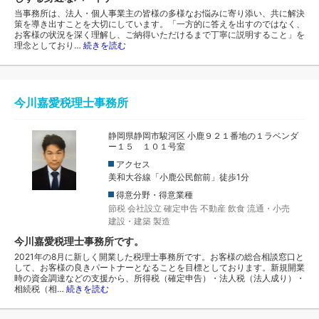
当事務所は、法人・個人事業主の皆様の多様なお悩みに寄り添い、共に解決
策を導き出すことを大切にしています。「一方的に答えを出すのではなく、
お客様の状況を深く理解し、ご納得いただけるまで丁寧に説明すること」を
理念としており…
続きを読む
今川嘉愛税理士事務所
静岡県静岡市駿河区 小鹿９２１番地の１ラベンダ
ー１５ １０１号室
アクセス
美和大谷線「小鹿公民館前」徒歩1分
得意分野・得意業種
節税
会社設立
確定申告
不動産
飲食
流通・小売
建設・建築
製造
今川嘉愛税理士事務所です。
2021年の8月に新しく開業した税理士事務所です。お客様の総合相談窓口と
して、お客様の良きパートナーとなることを目標としております。新規開業
時の資金調達などの支援から、所得税（確定申告）・法人税（法人成り）・
相続税（相…
続きを読む