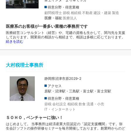
得意分野・得意業種
顧問税理士
節税
相続税
不動産
建設・建築
製造
医療・福祉
医療法人
医療系のお客様が一番多い業種の事務所です
医療経営コンサルタント（経営）や、宅建の資格も生かして、関与先を支援
しております。開業前の相談から相続まで、相談は多岐に応じております。
続きを読む
大村税理士事務所
静岡県沼津市原2029-2
アクセス
原駅・沼津駅・三島駅・富士駅・富士宮駅
得意分野・得意業種
節税
会社設立
相続税
飲食
流通・小売
IT・インターネット
ＳＯＨＯ，ベンチャーに強い！
はじめまして。 当事務所は経済産業大臣認定の「認定支援機関」です。弥
生会計ソフトの操作研修セミナーを毎月開催しております。創業時からのど