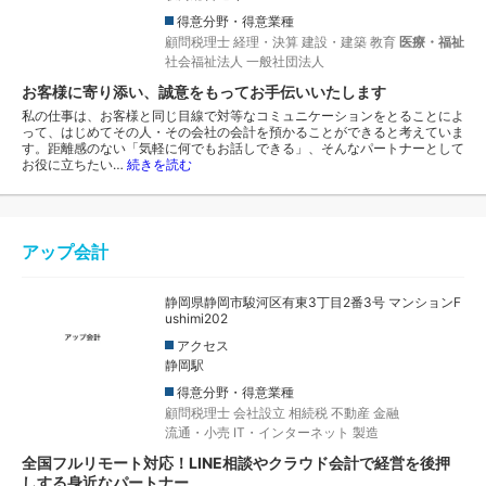
得意分野・得意業種
顧問税理士
経理・決算
建設・建築
教育
医療・福祉
社会福祉法人
一般社団法人
お客様に寄り添い、誠意をもってお手伝いいたします
私の仕事は、お客様と同じ目線で対等なコミュニケーションをとることによ
って、はじめてその人・その会社の会計を預かることができると考えていま
す。距離感のない「気軽に何でもお話しできる」、そんなパートナーとして
お役に立ちたい…
続きを読む
アップ会計
静岡県静岡市駿河区有東3丁目2番3号 マンションF
ushimi202
アクセス
静岡駅
得意分野・得意業種
顧問税理士
会社設立
相続税
不動産
金融
流通・小売
IT・インターネット
製造
全国フルリモート対応！LINE相談やクラウド会計で経営を後押
しする身近なパートナー