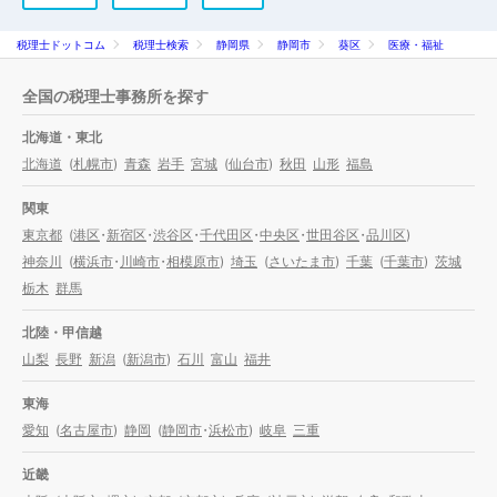
税理士ドットコム
税理士検索
静岡県
静岡市
葵区
医療・福祉
全国の税理士事務所を探す
北海道・東北
北海道
(
札幌市
)
青森
岩手
宮城
(
仙台市
)
秋田
山形
福島
関東
東京都
(
港区
・
新宿区
・
渋谷区
・
千代田区
・
中央区
・
世田谷区
・
品川区
)
神奈川
(
横浜市
・
川崎市
・
相模原市
)
埼玉
(
さいたま市
)
千葉
(
千葉市
)
茨城
栃木
群馬
北陸・甲信越
山梨
長野
新潟
(
新潟市
)
石川
富山
福井
東海
愛知
(
名古屋市
)
静岡
(
静岡市
・
浜松市
)
岐阜
三重
近畿