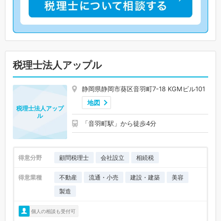
税理士法人アップル
静岡県静岡市葵区音羽町7-18 KGMビル101
地図
税理士法人アップ
ル
「音羽町駅」から徒歩4分
得意分野
顧問税理士
会社設立
相続税
得意業種
不動産
流通・小売
建設・建築
美容
製造
個人の相談も受付可