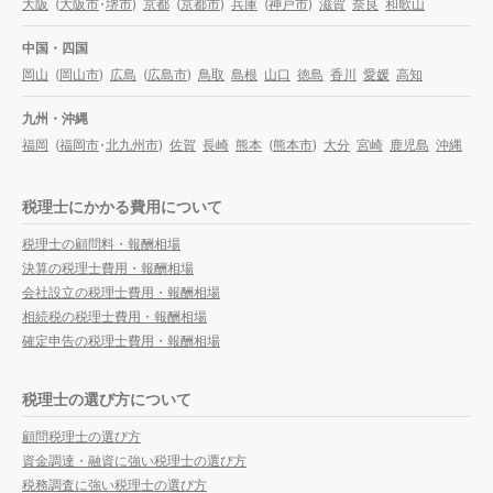
大阪
(
大阪市
・
堺市
)
京都
(
京都市
)
兵庫
(
神戸市
)
滋賀
奈良
和歌山
中国・四国
岡山
(
岡山市
)
広島
(
広島市
)
鳥取
島根
山口
徳島
香川
愛媛
高知
九州・沖縄
福岡
(
福岡市
・
北九州市
)
佐賀
長崎
熊本
(
熊本市
)
大分
宮崎
鹿児島
沖縄
税理士にかかる費用について
税理士の顧問料・報酬相場
決算の税理士費用・報酬相場
会社設立の税理士費用・報酬相場
相続税の税理士費用・報酬相場
確定申告の税理士費用・報酬相場
税理士の選び方について
顧問税理士の選び方
資金調達・融資に強い税理士の選び方
税務調査に強い税理士の選び方