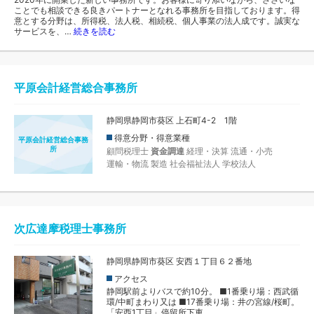
ことでも相談できる良きパートナーとなれる事務所を目指しております。得
意とする分野は、所得税、法人税、相続税、個人事業の法人成です。誠実な
サービスを、…
続きを読む
平原会計経営総合事務所
静岡県静岡市葵区 上石町4-2 1階
得意分野・得意業種
平原会計経営総合事務
所
顧問税理士
資金調達
経理・決算
流通・小売
運輸・物流
製造
社会福祉法人
学校法人
次広達摩税理士事務所
静岡県静岡市葵区 安西１丁目６２番地
アクセス
静岡駅前よりバスで約10分。 ■1番乗り場：西武循
環/中町まわり又は ■17番乗り場：井の宮線/桜町。
「安西1丁目」停留所下車。