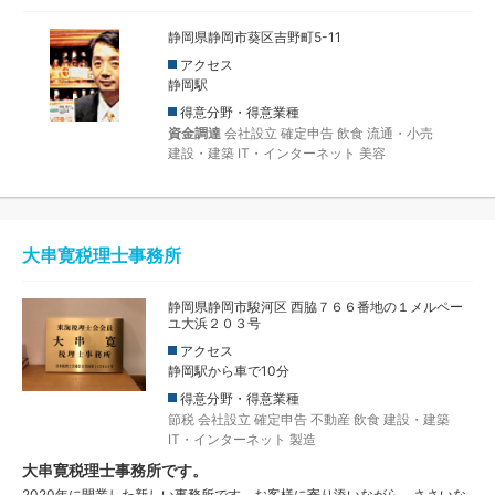
静岡県静岡市葵区吉野町5-11
アクセス
静岡駅
得意分野・得意業種
資金調達
会社設立
確定申告
飲食
流通・小売
建設・建築
IT・インターネット
美容
大串寛税理士事務所
静岡県静岡市駿河区 西脇７６６番地の１メルペー
ユ大浜２０３号
アクセス
静岡駅から車で10分
得意分野・得意業種
節税
会社設立
確定申告
不動産
飲食
建設・建築
IT・インターネット
製造
大串寛税理士事務所です。
2020年に開業した新しい事務所です。お客様に寄り添いながら、ささいな