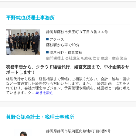
平野純也税理士事務所
静岡県藤枝市天王町３丁目８番３４号
アクセス
藤枝駅から車で10分
得意分野・得意業種
顧問税理士
会社設立
相続税
飲食
建設・建築
製造
税務申告から、クラウド経理代行、経営支援まで、中小企業をサ
ポートします！
経理代行から税務・経営相談まで気軽にご相談ください。会計・給与・請求
など一貫通貫した経理代行も対応いたします。また、「経営計画」に力を入
れており、会社の理念やビジョン、予実管理や業績を、経営者と一緒に考え
ていきます。ク…
続きを読む
眞野公認会計士・税理士事務所
静岡県静岡市駿河区向敷地6丁目8番9号