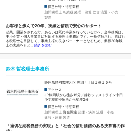
得意分野・得意業種
顧問税理士
相続税
経理・決算
飲食
流通・小売
製造
お客様と歩んで20年、実績と信頼で安心のサポート
起業、開業をされる方、あるいは既に事業を行っている方へ。当事務所は、
中小企業・個人事業者に対応する税理士事務所です。一番信頼され、喜ばれ
る税理士を目指して。事業主様の良きパートナーとなるため、業界20年以
上の実績をもと…
続きを読む
鈴木 哲税理士事務所
静岡県静岡市駿河区 馬渕４丁目１番１５号
アクセス
JR静岡駅から徒歩15分／静鉄ジャストライン中田
小学校前停留所から徒歩2分
得意分野・得意業種
顧問税理士
資金調達
経理・決算
流通・小売
建設・建築
製造
「適切な納税義務の実現」と「社会的信用価値のある決算書の作
成」