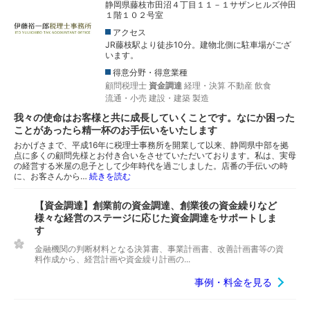
静岡県藤枝市田沼４丁目１１－１サザンヒルズ仲田
１階１０２号室
アクセス
JR藤枝駅より徒歩10分。建物北側に駐車場がござ
います。
得意分野・得意業種
顧問税理士
資金調達
経理・決算
不動産
飲食
流通・小売
建設・建築
製造
我々の使命はお客様と共に成長していくことです。なにか困った
ことがあったら精一杯のお手伝いをいたします
おかげさまで、平成16年に税理⼠事務所を開業して以来、静岡県中部を拠
点に多くの顧問先様とお付き合いをさせていただいております。私は、実⺟
の経営する⽶屋の息⼦として少年時代を過ごしました。店番の⼿伝いの時
に、お客さんから…
続きを読む
【資金調達】創業前の資⾦調達、創業後の資⾦繰りなど
様々な経営のステージに応じた資⾦調達をサポートしま
す
⾦融機関の判断材料となる決算書、事業計画書、改善計画書等の資
料作成から、経営計画や資⾦繰り計画の...
事例・料金を見る