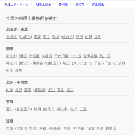
税理士ドットコム
税理士検索
静岡県
島田市
資金調達
全国の税理士事務所を探す
北海道・東北
北海道
(
札幌市
)
青森
岩手
宮城
(
仙台市
)
秋田
山形
福島
関東
東京都
(
港区
・
新宿区
・
渋谷区
・
千代田区
・
中央区
・
世田谷区
・
品川区
)
神奈川
(
横浜市
・
川崎市
・
相模原市
)
埼玉
(
さいたま市
)
千葉
(
千葉市
)
茨城
栃木
群馬
北陸・甲信越
山梨
長野
新潟
(
新潟市
)
石川
富山
福井
東海
愛知
(
名古屋市
)
静岡
(
静岡市
・
浜松市
)
岐阜
三重
近畿
大阪
(
大阪市
・
堺市
)
京都
(
京都市
)
兵庫
(
神戸市
)
滋賀
奈良
和歌山