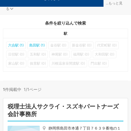
島田の資金調達対策を扱う税理士事務所が1件見つかりました。
...
もっと見
る
条件を絞り込んで検索
駅
六合駅 (1)
島田駅 (1)
金谷駅 (0)
新金谷駅 (0)
代官町駅 (0)
日切駅 (0)
五和駅 (0)
神尾駅 (0)
福用駅 (0)
大和田駅 (0)
家山駅 (0)
抜里駅 (0)
川根温泉笹間渡駅 (0)
門出駅 (0)
1
件掲載中 1/1ページ
税理士法人サクライ・スズキパートナーズ
会計事務所
静岡県島田市本通７丁目７６３９番地の１