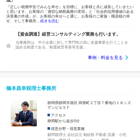
『正しい税務申告でみんな幸せ』を目標に、お客様と共に成長していきたい
と思います。お客様の「適切な納税義務の実現」と「社会的信用価値のある
決算書の作成」が、お客様の幸せへと通じ、お客様のご家族・職員様の幸
せ、そして事務所…
続きを読む
【資金調達】経営コンサルティング業務も行います。
当事務所は、中小企業に対して専門性の高い支援事業を行うことを
認める制度である、制度経営革新等支援...
事例・料金を見る
橋本昌幸税理士事務所
静岡県静岡市葵区 両替町２丁目７番地の１８シズ
デンビル５Ｆ
アクセス
静岡駅から徒歩5分
得意分野・得意業種
顧問税理士
会社設立
相続税
不動産
流通・小売