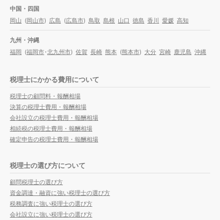
中国・四国
岡山
(
岡山市
)
広島
(
広島市
)
鳥取
島根
山口
徳島
香川
愛媛
高知
九州・沖縄
福岡
(
福岡市
・
北九州市
)
佐賀
長崎
熊本
(
熊本市
)
大分
宮崎
鹿児島
沖縄
税理士にかかる費用について
税理士の顧問料・報酬相場
決算の税理士費用・報酬相場
会社設立の税理士費用・報酬相場
相続税の税理士費用・報酬相場
確定申告の税理士費用・報酬相場
税理士の選び方について
顧問税理士の選び方
資金調達・融資に強い税理士の選び方
税務調査に強い税理士の選び方
会社設立に強い税理士の選び方