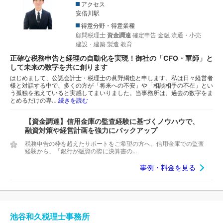
アクセス
安倍川駅
得意分野・得意業種
顧問税理士
資金調達
確定申告
金融
流通・小売
建設・建築
製造
教育
正確な税務申告と経理の自動化を実現！御社の「CFO・軍師」と
して未来の数字を共に創ります
はじめまして、公認会計士・税理士の眞野綱也と申します。私は日々経営者
様と対話する中で、多くの方が「将来への不安」や「相談相手の不在」とい
う孤独を抱えていると実感してまいりました。当事務所は、過去の数字をま
とめるだけの専…
続きを読む
【資金調達】信用金庫の監査経験に基づくノウハウで、
融資対策や経営計画を強力にバックアップ
税務申告の枠を超えたサポートをご希望の方へ。信用金庫での監査
経験から、「銀行が融資の際に決算書の...
事例・料金を見る
池谷和久税理士事務所