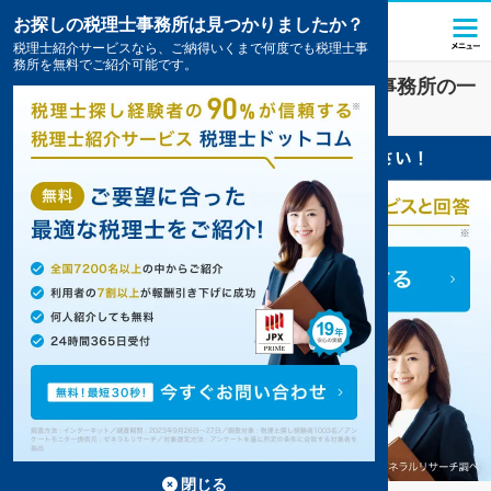
お探しの税理士事務所は見つかりましたか？
税理士紹介サービスなら、ご納得いくまで何度でも税理士事
務所を無料でご紹介可能です。
島田
で
資金調達
対策を扱う税理士・会計事務所の一
覧
1件掲載中
閉じる