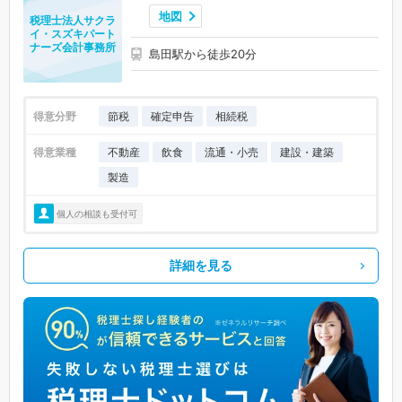
地図
税理士法人サクラ
イ・スズキパート
ナーズ会計事務所
島田駅から徒歩20分
得意分野
節税
確定申告
相続税
得意業種
不動産
飲食
流通・小売
建設・建築
製造
個人の相談も受付可
詳細を見る