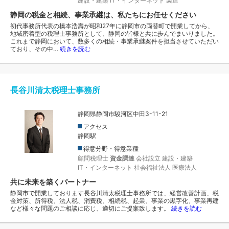
建設・建築
IT・インターネット
製造
静岡の税金と相続、事業承継は、私たちにお任せください
初代事務所代表の橋本浩壽が昭和27年に静岡市の両替町で開業してから、
地域密着型の税理士事務所として、静岡の皆様と共に歩んでまいりました。
これまで静岡において、数多くの相続・事業承継案件を担当させていただい
ており、その中…
続きを読む
長谷川清太税理士事務所
静岡県静岡市駿河区中田3-11-21
アクセス
静岡駅
得意分野・得意業種
顧問税理士
資金調達
会社設立
建設・建築
IT・インターネット
社会福祉法人
医療法人
共に未来を築くパートナー
静岡市で開業しております長谷川清太税理士事務所では、経営改善計画、税
金対策、所得税、法人税、消費税、相続税、起業、事業の黒字化、事業再建
など様々な問題のご相談に応じ、適切にご提案致します。
続きを読む