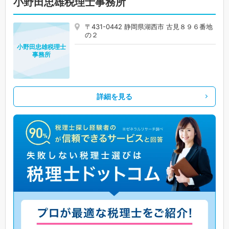
小野田忠雄税理士事務所
〒431-0442 静岡県湖西市 古見８９６番地
の２
小野田忠雄税理士
事務所
詳細を見る