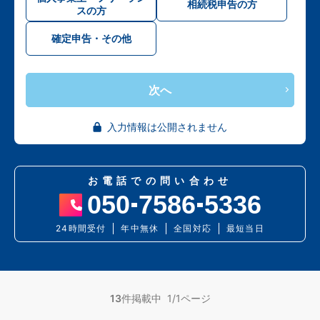
相続税申告の方
スの方
確定申告・その他
次へ
入力情報は公開されません
お電話での問い合わせ
050
7586
5336
24時間受付
年中無休
全国対応
最短当日
13
件掲載中 1/1ページ