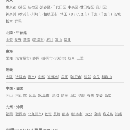
関東
東京都
(
港区
・
新宿区
・
渋谷区
・
千代田区
・
中央区
・
世田谷区
・
品川区
)
神奈川
(
横浜市
・
川崎市
・
相模原市
)
埼玉
(
さいたま市
)
千葉
(
千葉市
)
茨城
栃木
群馬
北陸・甲信越
山梨
長野
新潟
(
新潟市
)
石川
富山
福井
東海
愛知
(
名古屋市
)
静岡
(
静岡市
・
浜松市
)
岐阜
三重
近畿
大阪
(
大阪市
・
堺市
)
京都
(
京都市
)
兵庫
(
神戸市
)
滋賀
奈良
和歌山
中国・四国
岡山
(
岡山市
)
広島
(
広島市
)
鳥取
島根
山口
徳島
香川
愛媛
高知
九州・沖縄
福岡
(
福岡市
・
北九州市
)
佐賀
長崎
熊本
(
熊本市
)
大分
宮崎
鹿児島
沖縄