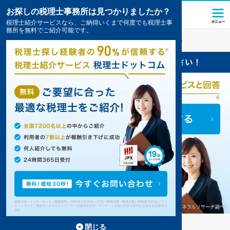
お探しの税理士事務所は見つかりましたか？
税理士紹介サービスなら、ご納得いくまで何度でも税理士事
務所を無料でご紹介可能です。
湖西
の税理士・会計事務所の一覧
13件掲載中
湖西の事務所が13件見つかりました。
...
もっと見る
閉じる