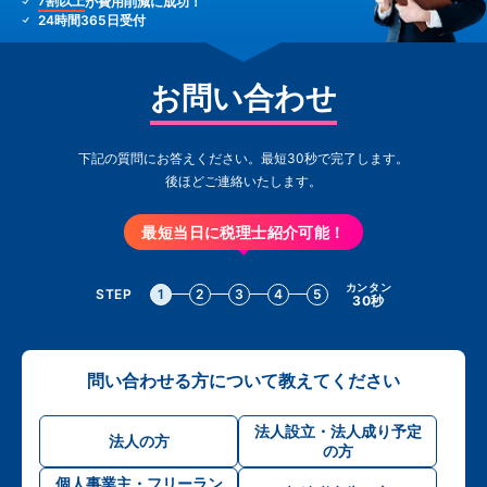
7割以上
が費用削減に成功！
24時間365日受付
お問い合わせ
下記の質問にお答えください。最短30秒で完了します。
後ほどご連絡いたします。
最短当日に税理士紹介可能！
カンタン
STEP
1
2
3
4
5
30秒
問い合わせる方について教えてください
法人設立・法人成り予定
法人の方
の方
個人事業主・フリーラン