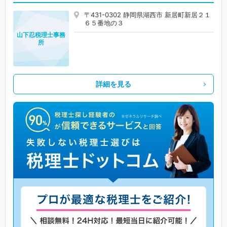
〒431-0302 静岡県湖西市 新居町新居２１
６５番地の３
山下忍税理士事務
所
詳細を見る