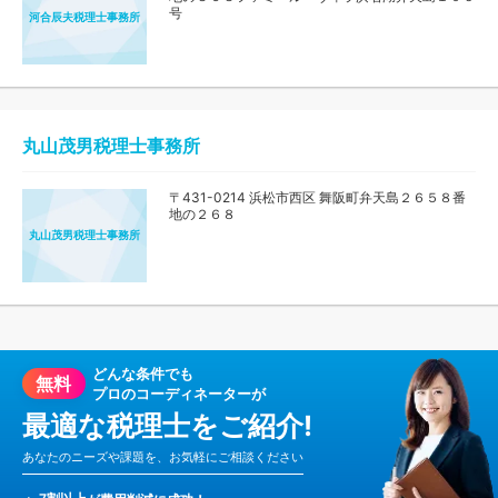
号
河合辰夫税理士事務所
丸山茂男税理士事務所
〒431-0214 浜松市西区 舞阪町弁天島２６５８番
地の２６８
丸山茂男税理士事務所
どんな条件でも
無料
プロのコーディネーターが
最適な税理士をご紹介!
あなたのニーズや課題を、お気軽にご相談ください