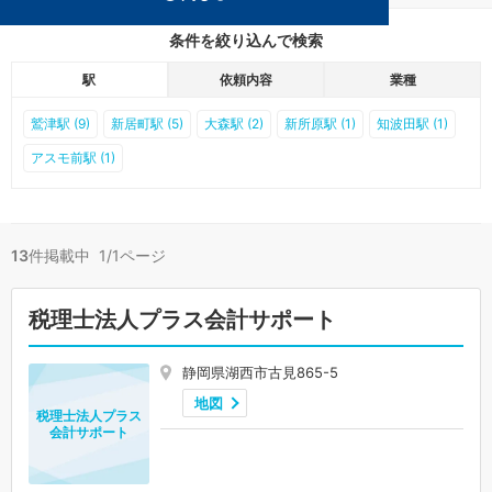
条件を絞り込んで検索
駅
依頼内容
業種
鷲津駅 (9)
新居町駅 (5)
大森駅 (2)
新所原駅 (1)
知波田駅 (1)
アスモ前駅 (1)
13
件掲載中 1/1ページ
税理士法人プラス会計サポート
静岡県湖西市古見865-5
地図
税理士法人プラス
会計サポート