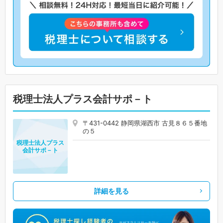
税理士法人プラス会計サポ－ト
〒431-0442 静岡県湖西市 古見８６５番地
の５
税理士法人プラス
会計サポ－ト
詳細を見る