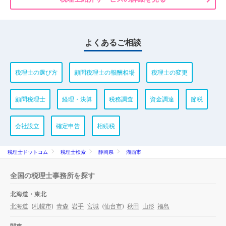
よくあるご相談
税理士の選び方
顧問税理士の報酬相場
税理士の変更
顧問税理士
経理・決算
税務調査
資金調達
節税
会社設立
確定申告
相続税
税理士ドットコム
税理士検索
静岡県
湖西市
全国の税理士事務所を探す
北海道・東北
北海道
(
札幌市
)
青森
岩手
宮城
(
仙台市
)
秋田
山形
福島