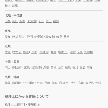
栃木
群馬
北陸・甲信越
山梨
長野
新潟
(
新潟市
)
石川
富山
福井
東海
愛知
(
名古屋市
)
静岡
(
静岡市
・
浜松市
)
岐阜
三重
近畿
大阪
(
大阪市
・
堺市
)
京都
(
京都市
)
兵庫
(
神戸市
)
滋賀
奈良
和歌山
中国・四国
岡山
(
岡山市
)
広島
(
広島市
)
鳥取
島根
山口
徳島
香川
愛媛
高知
九州・沖縄
福岡
(
福岡市
・
北九州市
)
佐賀
長崎
熊本
(
熊本市
)
大分
宮崎
鹿児島
沖縄
税理士にかかる費用について
税理士の顧問料・報酬相場