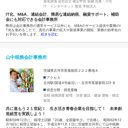
資金調達
会社設立
確定申告
金融
流通・小売
IT・インターネット
製造
学校法人
IT化、M&A、連結会計、簡易な連結納税、融資サポート、補助
金にも対応できる会計事務所
弊所は会計事務所の通常サービス以外にも、M&Aのサービス提供や業務のI
T化を進めることで、貴社の事業の拡大や新規事業の開拓、業務の効率化の
お手伝いを致します。
続きを読む
山中税務会計事務所
茨城県古河市茶屋新田２２２番地８
アクセス
古河駅/国道4号線沿い・古河市茶屋新田222-8
得意分野・得意業種
節税
税務調査
経理・決算
建設・建築
運輸・物流
製造
共に進もう２１世紀！ 生き活き青春企業を目指して！ 未来創
造経営を実践しよう！
昭和59年12月に、税理士試験『20歳、全国最年少』で合格し、昭和62年12
月18日に税理士登録をし、平成元年11月１日に茨城県古河市にて山中税務