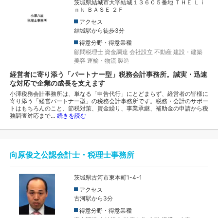
茨城県結城市大字結城１３６０５番地 ＴＨＥ Ｌｉ
ｎｋ ＢＡＳＥ ２Ｆ
アクセス
結城駅から徒歩3分
得意分野・得意業種
顧問税理士
資金調達
会社設立
不動産
建設・建築
美容
運輸・物流
製造
経営者に寄り添う「パートナー型」税務会計事務所。誠実・迅速
な対応で企業の成長を支えます
小澤税務会計事務所は、単なる「申告代行」にとどまらず、経営者の皆様に
寄り添う「経営パートナー型」の税務会計事務所です。税務・会計のサポー
トはもちろんのこと、節税対策、資金繰り、事業承継、補助金の申請から税
務調査対応まで…
続きを読む
向原俊之公認会計士・税理士事務所
茨城県古河市東本町1-4-1
アクセス
古河駅から3分
得意分野・得意業種