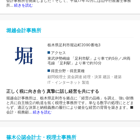
会計事務所を開業しました！そして、平成17年10月には山中行政書士事務
所…
続きを読む
堀越会計事務所
栃木県足利市堀込町2090番地3
アクセス
東武伊勢崎線 「足利市駅」より車で約5分／JR両
毛線 「足利駅」より車で約10分
得意分野・得意業種
顧問税理士
資金調達
経理・決算
建設・建築
IT・インターネット
製造
正しく税に向き合う 真摯に話し経営を共にする
堀越会計事務所は、栃木県足利市を拠点に「経営の品格」を調え、強い財務
と共に自主独立の軌道を拓く税理士事務所です。単なる数字の処理にとどま
らず、適正な決算と納税義務の履行により健全な経営の背骨を築きます。■
会計・税務顧…
続きを読む
篠木公認会計士・税理士事務所