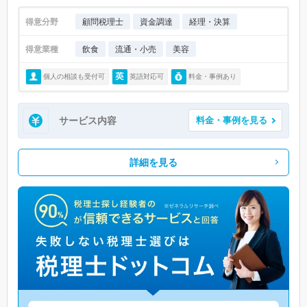
得意分野
顧問税理士
資金調達
経理・決算
得意業種
飲食
流通・小売
美容
個人の相談も受付可
英語対応可
料金・事例あり
サービス内容
料金・事例を見る
詳細を見る