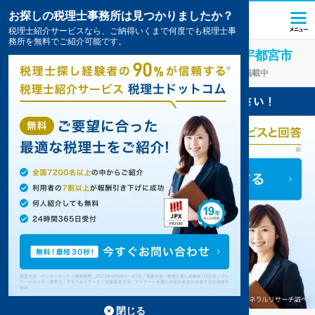
お探しの税理士事務所は見つかりましたか？
税理士紹介サービスなら、ご納得いくまで何度でも税理士事
務所を無料でご紹介可能です。
アミューズメント・レジャー
業界に強い
宇都宮市
(栃木県)
の税理士・会計事務所の一覧
8件掲載中
閉じる