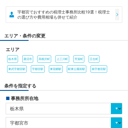
宇都宮でおすすめの税理士事務所比較19選！税理士
の選び方や費用相場も併せて紹介
エリア・条件の変更
エリア
栃木県
鹿沼市
高根沢町
上三川町
芳賀町
壬生町
東武宇都宮駅
宇都宮駅
東宿郷駅
駅東公園前駅
南宇都宮駅
条件を指定する
■
事務所所在地