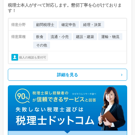
税理士本人がすべて対応します。懇切丁寧を心がけておりま
す！
得意分野
顧問税理士
確定申告
経理・決算
得意業種
飲食
流通・小売
建設・建築
運輸・物流
その他
個人の相談も受付可
詳細を見る