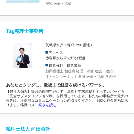
美容
医療・福祉
Tag税理士事務所
茨城県水戸市堀町1290番地3
アクセス
赤塚駅から車で10分程度
得意分野・得意業種
顧問税理士
相続税
経理・決算
建設・建築
IT・インターネット
教育
医療・福祉
その他
あなたとタッグに。最後まで経営を続けるパワーを。
【弊社の強み】毎月の顧問料だけで、決算も年末調整もすべてカバーする
「完全サブスクリプション制」を採用しています。私たちの事務所の最大の
強みは、圧倒的なコミュニケーションの取りやすさと、明瞭な料金体系にあ
ります。移動コス…
続きを読む
税理士法人 向田会計