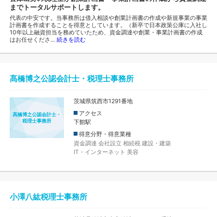
までトータルサポートします。
代表の中安です。当事務所は借入相談や創業計画書の作成や新規事業の事業
計画書を作成することを得意としています。（新卒で日本政策公庫に入社し
10年以上融資担当を務めていたため、資金調達や創業・事業計画書の作成
はお任せくださ…
続きを読む
髙橋博之公認会計士・税理士事務所
茨城県筑西市1291番地
アクセス
髙橋博之公認会計士・
税理士事務所
下館駅
得意分野・得意業種
資金調達
会社設立
相続税
建設・建築
IT・インターネット
美容
小澤八紘税理士事務所