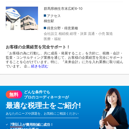
群馬県桐生市末広町6-10
アクセス
桐生駅
得意分野・得意業種
会社設立
相続税
経理・決算
流通・小売
製造
医療・福祉
お客様の企業経営を完全サポート！
「お客様の為に行動し、共に成長・発展すること」を方針に、税務・会計・
監査・コンサルティング業務を通じて、お客様の企業経営を完全にサポート
することを心がけています。特に、『未来会計』に力を入れ業務に取り組ん
でいます。 企…
続きを読む
どんな条件でも
無料
プロのコーディネーターが
最適な税理士をご紹介!
あなたのニーズや課題を、お気軽にご相談ください
7割以上
が費用削減に成功！