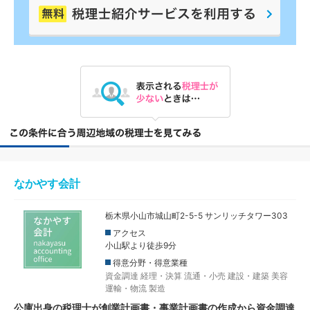
なかやす会計
栃木県小山市城山町2-5-5 サンリッチタワー303
アクセス
小山駅より徒歩9分
得意分野・得意業種
資金調達
経理・決算
流通・小売
建設・建築
美容
運輸・物流
製造
公庫出身の税理士が創業計画書・事業計画書の作成から資金調達