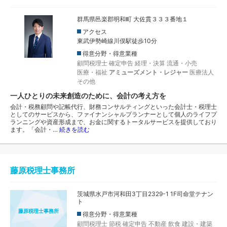
群馬県邑楽郡明和町 大佐貫３３３番地１
アクセス
東武伊勢崎線川俣駅徒歩10分
得意分野・得意業種
顧問税理士
確定申告
経理・決算
流通・小売
医療・福祉
アミューズメント・レジャー
医療法人
その他
一人ひとりの未来創造のために、会計の考え方を
会計・税務顧問や記帳代行、財務コンサルティングといった会計士・税理士
としてのサービスから、ファイナンシャルプランナーとして個人のライフプ
ランニングや資産形成まで、お金に関するトータルサービスを提供しており
ます。「会計・…
続きを読む
藤原税理士事務所
茨城県水戸市河和田3丁目2329-1 1F司命堂テナン
ト
藤原税理士事務所
得意分野・得意業種
顧問税理士
節税
確定申告
不動産
飲食
建設・建築