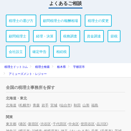
よくあるご相談
税理士の選び方
顧問税理士の報酬相場
税理士の変更
顧問税理士
経理・決算
税務調査
資金調達
節税
会社設立
確定申告
相続税
税理士ドットコム
税理士検索
栃木県
宇都宮市
アミューズメント・レジャー
全国の税理士事務所を探す
北海道・東北
北海道
(
札幌市
)
青森
岩手
宮城
(
仙台市
)
秋田
山形
福島
関東
東京都
(
港区
・
新宿区
・
渋谷区
・
千代田区
・
中央区
・
世田谷区
・
品川区
)
神奈川
(
横浜市
・
川崎市
・
相模原市
)
埼玉
(
さいたま市
)
千葉
(
千葉市
)
茨城