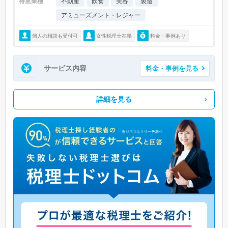
得意業種
不動産
飲食
美容
製造
アミューズメント・レジャー
個人の相談も受付可
女性税理士在籍
料金・事例あり
サービス内容
料金・事例を見る
詳細を見る