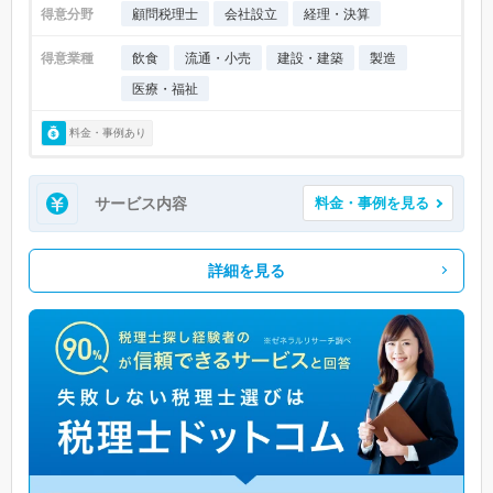
得意分野
顧問税理士
会社設立
経理・決算
得意業種
飲食
流通・小売
建設・建築
製造
医療・福祉
料金・事例あり
サービス内容
料金・事例を見る
詳細を見る