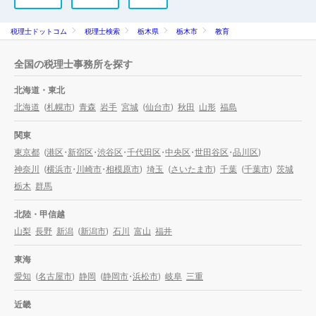
税理士ドットコム
税理士検索
栃木県
栃木市
教育
全国の税理士事務所を探す
北海道・東北
北海道
(
札幌市
)
青森
岩手
宮城
(
仙台市
)
秋田
山形
福島
関東
東京都
(
港区
・
新宿区
・
渋谷区
・
千代田区
・
中央区
・
世田谷区
・
品川区
)
神奈川
(
横浜市
・
川崎市
・
相模原市
)
埼玉
(
さいたま市
)
千葉
(
千葉市
)
茨城
栃木
群馬
北陸・甲信越
山梨
長野
新潟
(
新潟市
)
石川
富山
福井
東海
愛知
(
名古屋市
)
静岡
(
静岡市
・
浜松市
)
岐阜
三重
近畿