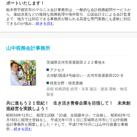
ポートいたします！
栃木県宇都宮市のマロニエ会計事務所は、一般的な会計税務顧問サービスか
ら、連結決算などの複雑な税務処理や海外取引、公認会計士による会計監査
まで、地方では対応できる事務所が限られる高度な専門業務にも柔軟に対応
できるのが強み…
続きを読む
山中税務会計事務所
茨城県古河市茶屋新田２２２番地８
アクセス
古河駅/国道4号線沿い・古河市茶屋新田222-8
得意分野・得意業種
節税
税務調査
経理・決算
建設・建築
運輸・物流
製造
共に進もう２１世紀！ 生き活き青春企業を目指して！ 未来創
造経営を実践しよう！
昭和59年12月に、税理士試験『20歳、全国最年少』で合格し、昭和62年12
月18日に税理士登録をし、平成元年11月１日に茨城県古河市にて山中税務
会計事務所を開業しました！そして、平成17年10月には山中行政書士事務
所…
続きを読む