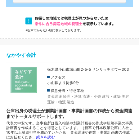
※栃木市から近い順に表示しております。
なかやす会計
栃木県小山市城山町2-5-5 サンリッチタワー303
アクセス
小山駅より徒歩9分
得意分野・得意業種
資金調達
経理・決算
流通・小売
建設・建築
美容
運輸・物流
製造
公庫出身の税理士が創業計画書・事業計画書の作成から資金調達
までトータルサポートします。
代表の中安です。当事務所は借入相談や創業計画書の作成や新規事業の事業
計画書を作成することを得意としています。（新卒で日本政策公庫に入社し
10年以上融資担当を務めていたため、資金調達や創業・事業計画書の作成
はお任せくださ…
続きを読む