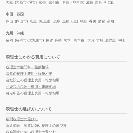
大阪
(
大阪市
・
堺市
)
京都
(
京都市
)
兵庫
(
神戸市
)
滋賀
奈良
和歌山
中国・四国
岡山
(
岡山市
)
広島
(
広島市
)
鳥取
島根
山口
徳島
香川
愛媛
高知
九州・沖縄
福岡
(
福岡市
・
北九州市
)
佐賀
長崎
熊本
(
熊本市
)
大分
宮崎
鹿児島
沖縄
税理士にかかる費用について
税理士の顧問料・報酬相場
決算の税理士費用・報酬相場
会社設立の税理士費用・報酬相場
相続税の税理士費用・報酬相場
確定申告の税理士費用・報酬相場
税理士の選び方について
顧問税理士の選び方
資金調達・融資に強い税理士の選び方
税務調査に強い税理士の選び方