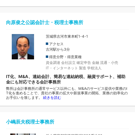
向原俊之公認会計士・税理士事務所
茨城県古河市東本町1-4-1
アクセス
古河駅から3分
得意分野・得意業種
資金調達
会社設立
確定申告
金融
流通・小売
IT・インターネット
製造
学校法人
IT化、M&A、連結会計、簡易な連結納税、融資サポート、補助
金にも対応できる会計事務所
弊所は会計事務所の通常サービス以外にも、M&Aのサービス提供や業務のI
T化を進めることで、貴社の事業の拡大や新規事業の開拓、業務の効率化の
お手伝いを致します。
続きを読む
小嶋辰夫税理士事務所