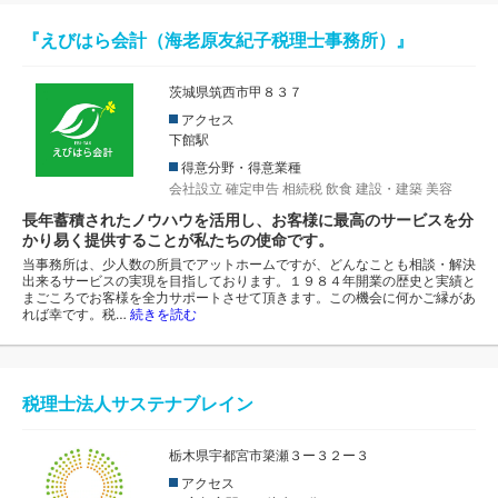
『えびはら会計（海老原友紀子税理士事務所）』
茨城県筑西市甲８３７
アクセス
下館駅
得意分野・得意業種
会社設立
確定申告
相続税
飲食
建設・建築
美容
長年蓄積されたノウハウを活用し、お客様に最高のサービスを分
かり易く提供することが私たちの使命です。
当事務所は、少人数の所員でアットホームですが、どんなことも相談・解決
出来るサービスの実現を目指しております。１９８４年開業の歴史と実績と
まごころでお客様を全力サポートさせて頂きます。この機会に何かご縁があ
れば幸です。税…
続きを読む
税理士法人サステナブレイン
栃木県宇都宮市簗瀬３ー３２ー３
アクセス