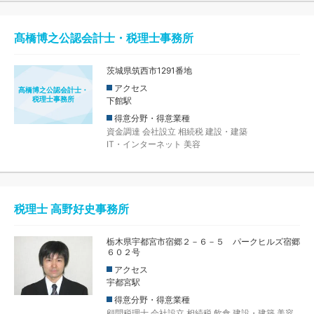
髙橋博之公認会計士・税理士事務所
茨城県筑西市1291番地
アクセス
髙橋博之公認会計士・
税理士事務所
下館駅
得意分野・得意業種
資金調達
会社設立
相続税
建設・建築
IT・インターネット
美容
税理士 高野好史事務所
栃木県宇都宮市宿郷２－６－５ パークヒルズ宿郷
６０２号
アクセス
宇都宮駅
得意分野・得意業種
顧問税理士
会社設立
相続税
飲食
建設・建築
美容