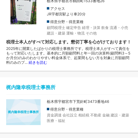
栃木県宇都宮市鶴田町1533番地26
アクセス
JR宇都宮駅より車20分
得意分野・得意業種
顧問税理士
確定申告
経理・決算
飲食
流通・小売
建設・建築
運輸・物流
その他
税理士本人がすべて対応します。懇切丁寧を心がけております！
2025年に開業したばかりの税理士事務所です。税理士本人がすべて責任を
もって対応いたします。基本的に月額顧問料と年一回の決算料(顧問料3～5
か月分)のみのわかりやすい料金体系で、起業間もない方を対象に月額顧問
料のみのプ…
続きを読む
梶内隆幸税理士事務所
栃木県宇都宮市下荒針町3473番地46
得意分野・得意業種
梶内隆幸税理士事務所
資金調達
会社設立
相続税
不動産
金融
建設・建築
医療・福祉