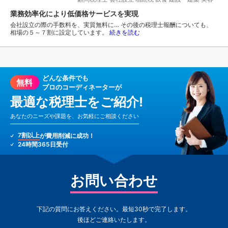
業務効率化により低価格サービスを実現
会社設立の際の手数料を、実質無料に… その後の税理士報酬についても、
相場の５～７割に設定しています。
続きを読む
どんな条件でも
無料
プロのコーディネーターが
最適な税理士をご紹介!
あなたのニーズや課題を、お気軽にご相談ください
7割以上
が費用削減に成功！
24時間365日受付
お問い合わせ
下記の質問にお答えください。最短30秒で完了します。
後ほどご連絡いたします。