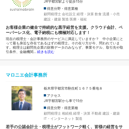
JR宇都宮駅より徒歩15分
得意分野・得意業種
顧問税理士
会社設立
経理・決算
飲食
流通・小売
建設・建築
製造
医療・福祉
お客様企業の健全で持続的な黒字経営を支援。クラウド会計、ペ
ーパーレス化、電子納税にも積極対応します！
現在の税理士・会計事務所のサービスに満足していますか？ 中小企業にと
って最も身近な存在であるはずの税理士。その在り方が今、問われていま
す。税理士は顧問先企業の財務データのみならず、事業モデル、取引先や取
引条件、金融機関…
続きを読む
マロニエ会計事務所
栃木県宇都宮市駒生町１６７５番地８
アクセス
JR宇都宮駅から車で15分
得意分野・得意業種
顧問税理士
相続税
経理・決算
不動産
建設・建築
IT・インターネット
製造
若手の公認会計士・税理士がフットワーク軽く、皆様の経営をサ