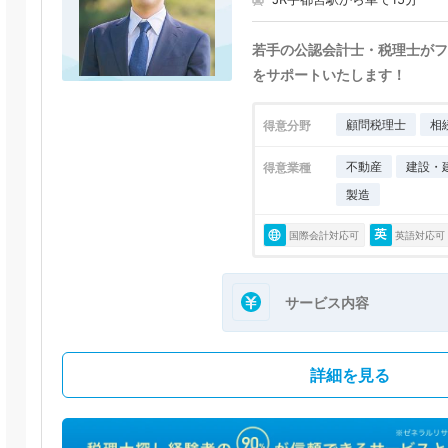
若手の公認会計士・税理士がフ
をサポートいたします！
顧問税理士
相
得意分野
不動産
建設・
得意業種
製造
国際会計対応可
英語対応可
サービス内容
詳細を見る