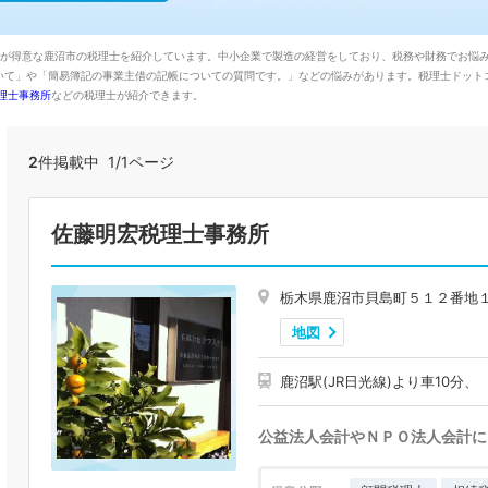
造が得意な鹿沼市の税理士を紹介しています。中小企業で製造の経営をしており、税務や財務でお悩
いて」や「簡易簿記の事業主借の記帳についての質問です。」などの悩みがあります。税理士ドット
理士事務所
などの税理士が紹介できます。
2
件掲載中 1/1ページ
佐藤明宏税理士事務所
栃木県鹿沼市貝島町５１２番地
地図
鹿沼駅(JR日光線)より車10分、
公益法人会計やＮＰＯ法人会計に