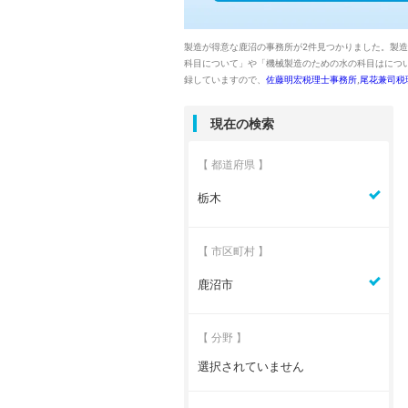
製造が得意な鹿沼の事務所が2件見つかりました。製
科目について」や「機械製造のための水の科目はにつ
録していますので、
佐藤明宏税理士事務所
,
尾花兼司税
現在の検索
【 都道府県 】
栃木
【 市区町村 】
鹿沼市
【 分野 】
選択されていません