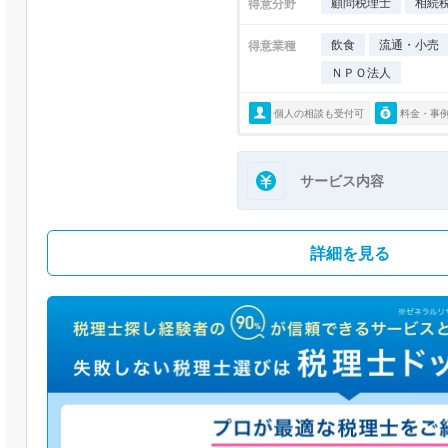
顧問税理士
相続
得意分野
飲食
流通・小売
得意業種
ＮＰＯ法人
個人の相談も受付可
料金・事
サービス内容
詳細を見る