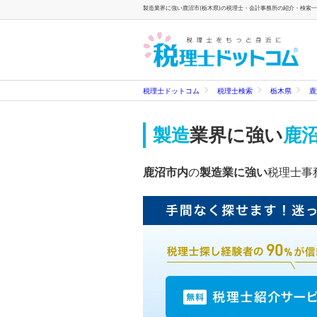
製造業界に強い鹿沼市(栃木県)の税理士・会計事務所の紹介・検索一覧
税理士ドットコム
税理士検索
栃木県
鹿
製造
業界に強い
鹿沼
鹿沼市内
の
製造業に強い
税理士事