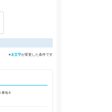
※
太文字
が変更した条件です
５番地８