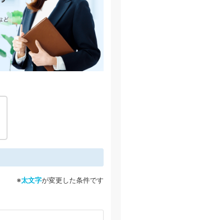
※
太文字
が変更した条件です