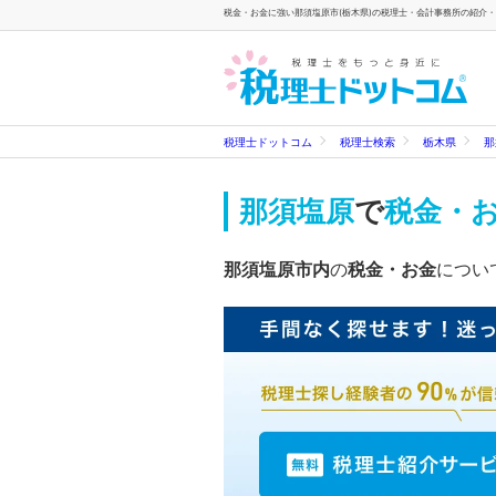
税金・お金に強い那須塩原市(栃木県)の税理士・会計事務所の紹介・検
税理士ドットコム
税理士検索
栃木県
那
那須塩原
で
税金・
那須塩原市内
の
税金・お金
につい