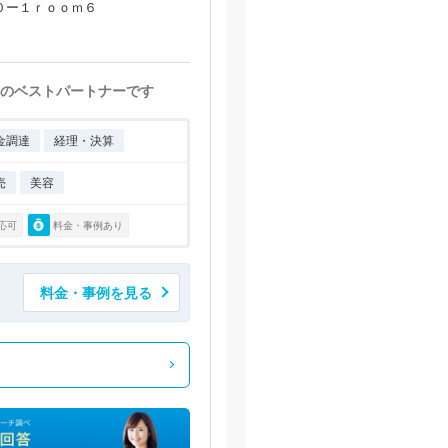
０ー１ｒｏｏｍ６
のベストパートナーです
金調達
経理・決算
売
美容
応可
料金・事例あり
料金・事例を見る