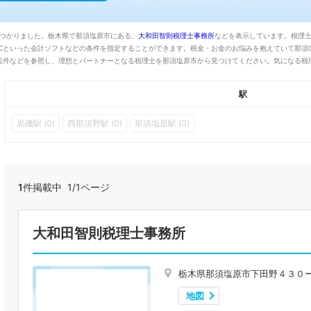
見つかりました。栃木県で那須塩原市にある、
大和田智則税理士事務所
などを表示しています。税理
KCといった会計ソフトなどの条件を指定することができます。税金・お金のお悩みを抱えていて那須
案件などを参照し、理想とパートナーとなる税理士を那須塩原市から見つけてください。気になる税
駅
黒磯駅 (0)
西那須野駅 (0)
那須塩原駅 (0)
1
件掲載中 1/1ページ
大和田智則税理士事務所
栃木県那須塩原市下田野４３０
地図