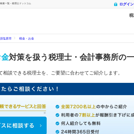
索一覧 - 税理士ドットコム
ログイン
税
須塩原市
税金・お金
お金
対策を扱う税理士・会計事務所の
て相談できる税理士を、ご要望に合わせてご紹介します。