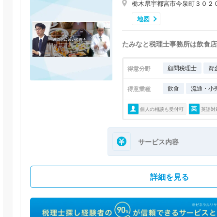
栃木県宇都宮市今泉町３０２
地図
たみなと税理士事務所は飲食店
顧問税理士
資
得意分野
飲食
流通・小
得意業種
個人の相談も受付可
英語対
サービス内容
詳細を見る