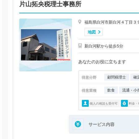
片山拓央税理士事務所
福島県白河市新白河４丁目３
地図
新白河駅から徒歩5分
あなたのお役に立ちます
顧問税理士
確
得意分野
飲食
流通・小
得意業種
個人の相談も受付可
料金・
サービス内容