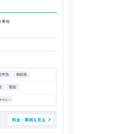
９番地
定申告
相続税
売
製造
事例あり
料金・事例を見る