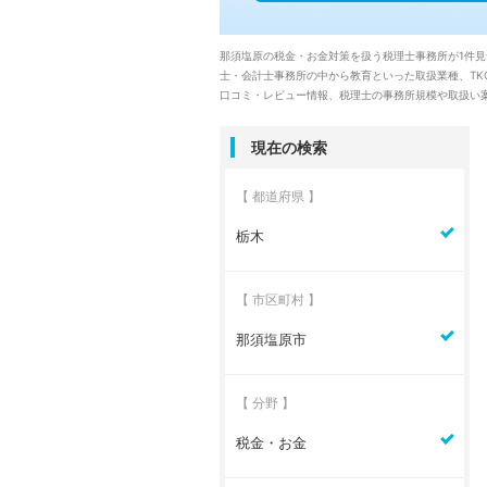
那須塩原の税金・お金対策を扱う税理士事務所が1件
士・会計士事務所の中から教育といった取扱業種、T
口コミ・レビュー情報、税理士の事務所規模や取扱い
現在の検索
【 都道府県 】
栃木
【 市区町村 】
那須塩原市
【 分野 】
税金・お金