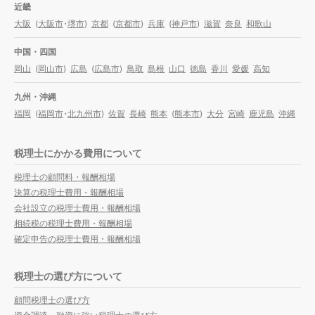
近畿
大阪
(
大阪市
・
堺市
)
京都
(
京都市
)
兵庫
(
神戸市
)
滋賀
奈良
和歌山
中国・四国
岡山
(
岡山市
)
広島
(
広島市
)
鳥取
島根
山口
徳島
香川
愛媛
高知
九州・沖縄
福岡
(
福岡市
・
北九州市
)
佐賀
長崎
熊本
(
熊本市
)
大分
宮崎
鹿児島
沖縄
税理士にかかる費用について
税理士の顧問料・報酬相場
決算の税理士費用・報酬相場
会社設立の税理士費用・報酬相場
相続税の税理士費用・報酬相場
確定申告の税理士費用・報酬相場
税理士の選び方について
顧問税理士の選び方