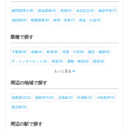
顧問税理士(8)
資金調達(3)
節税(5)
会社設立(5)
確定申告(7)
相続税(6)
税務調査(6)
経理・決算(7)
税金・お金(2)
業種で探す
不動産(6)
金融(4)
飲食(8)
流通・小売(8)
建設・建築(6)
IT・インターネット(3)
美容(5)
運輸・物流(6)
製造(6)
教育(4)
医療・福祉(7)
旅行・ホテル(4)
もっと見る
アミューズメント・レジャー(3)
社会福祉法人(3)
医療法人(3)
周辺の地域で探す
ＮＰＯ法人(2)
一般社団法人(3)
その他(2)
徳島県(202)
徳島市(120)
北島町(2)
松茂町(3)
小松島市(1)
藍住町(5)
周辺の駅で探す