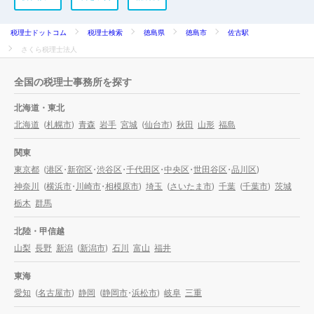
税理士ドットコム
税理士検索
徳島県
徳島市
佐古駅
さくら税理士法人
全国の税理士事務所を探す
北海道・東北
北海道
(
札幌市
)
青森
岩手
宮城
(
仙台市
)
秋田
山形
福島
関東
東京都
(
港区
・
新宿区
・
渋谷区
・
千代田区
・
中央区
・
世田谷区
・
品川区
)
神奈川
(
横浜市
・
川崎市
・
相模原市
)
埼玉
(
さいたま市
)
千葉
(
千葉市
)
茨城
栃木
群馬
北陸・甲信越
山梨
長野
新潟
(
新潟市
)
石川
富山
福井
東海
愛知
(
名古屋市
)
静岡
(
静岡市
・
浜松市
)
岐阜
三重