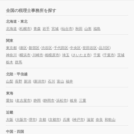
全国の税理士事務所を探す
北海道・東北
北海道
(
札幌市
)
青森
岩手
宮城
(
仙台市
)
秋田
山形
福島
関東
東京都
(
港区
・
新宿区
・
渋谷区
・
千代田区
・
中央区
・
世田谷区
・
品川区
)
神奈川
(
横浜市
・
川崎市
・
相模原市
)
埼玉
(
さいたま市
)
千葉
(
千葉市
)
茨城
栃木
群馬
北陸・甲信越
山梨
長野
新潟
(
新潟市
)
石川
富山
福井
東海
愛知
(
名古屋市
)
静岡
(
静岡市
・
浜松市
)
岐阜
三重
近畿
大阪
(
大阪市
・
堺市
)
京都
(
京都市
)
兵庫
(
神戸市
)
滋賀
奈良
和歌山
中国・四国