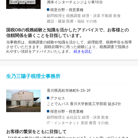
洲本インターチェンジより車10分
得意分野・得意業種
顧問税理士
税務調査
経理・決算
不動産
飲食
建設・建築
医療・福祉
その他
国税OBの税務経験と知識を活かしたアドバイスで、お客様との
信頼関係を築くことを目指しています。
当事務所は、税務調査の経験や知識を活かして、経理処理、税務申告を指導
させていただきます。 国税在職中に培った経験により、税務調査で指摘さ
れやすい項目をアドバイスいたします。
続きを読む
生乃三陽子税理士事務所
香川県高松市林町6-25-2F
アクセス
ことでんバス 香川大学創造工学部前 徒歩2分
得意分野・得意業種
顧問税理士
会社設立
経理・決算
飲食
IT・インターネット
美容
教育
その他
お客様の繁栄をともに目指して