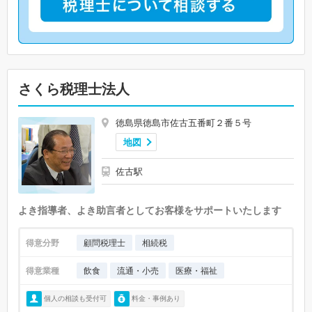
さくら税理士法人
徳島県徳島市佐古五番町２番５号
地図
佐古駅
よき指導者、よき助言者としてお客様をサポートいたします
得意分野
顧問税理士
相続税
得意業種
飲食
流通・小売
医療・福祉
個人の相談も受付可
料金・事例あり