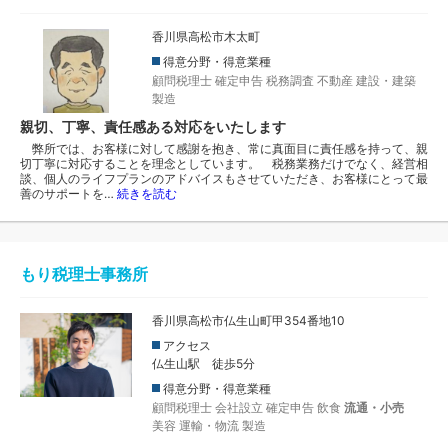
香川県高松市木太町
得意分野・得意業種
顧問税理士
確定申告
税務調査
不動産
建設・建築
製造
親切、丁寧、責任感ある対応をいたします
弊所では、お客様に対して感謝を抱き、常に真面目に責任感を持って、親
切丁寧に対応することを理念としています。 税務業務だけでなく、経営相
談、個人のライフプランのアドバイスもさせていただき、お客様にとって最
善のサポートを…
続きを読む
もり税理士事務所
香川県高松市仏生山町甲354番地10
アクセス
仏生山駅 徒歩5分
得意分野・得意業種
顧問税理士
会社設立
確定申告
飲食
流通・小売
美容
運輸・物流
製造