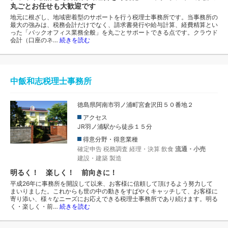
丸ごとお任せも大歓迎です
地元に根ざし、地域密着型のサポートを行う税理士事務所です。当事務所の
最大の強みは、税務会計だけでなく、請求書発行や給与計算、経費精算とい
った「バックオフィス業務全般」を丸ごとサポートできる点です。クラウド
会計（口座のネ…
続きを読む
中飯和志税理士事務所
徳島県阿南市羽ノ浦町宮倉沢田５０番地２
アクセス
JR羽ノ浦駅から徒歩１５分
得意分野・得意業種
確定申告
税務調査
経理・決算
飲食
流通・小売
建設・建築
製造
明るく！ 楽しく！ 前向きに！
平成26年に事務所を開設して以来、お客様に信頼して頂けるよう努力して
まいりました。これからも世の中の動きをすばやくキャッチして、お客様に
寄り添い、様々なニーズにお応えできる税理士事務所であり続けます。明る
く・楽しく・前…
続きを読む