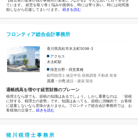
【経営者の繁栄が我が事務所の繁栄につながる】 そんな思いで日々を生き
ています。 経営を取り巻く悩みや面倒を、時には寄り添い、時には叱咤激
励しながら応援してまいります。
続きを読む
フロンティア総合会計事務所
香川県高松市木太町5098-3
アクセス
木太町駅
得意分野・得意業種
顧問税理士
確定申告
税務調査
不動産
飲食
流通・小売
建設・建築
製造
通帳残高を増やす経営財務のブレーン
税理士なら誰でも、節税の知識はあるでしょう。しかし重要なのは、「節税
に対する、税理士の姿勢」です。知識はあっても、節税に消極的で、お客様
に提案しないなら意味がありません。フロンティア総合会計事務所では、お
客様側の立場で…
続きを読む
猪 川 税 理 士 事 務 所