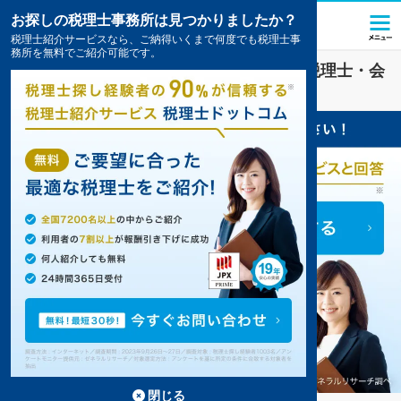
お探しの税理士事務所は見つかりましたか？
税理士紹介サービスなら、ご納得いくまで何度でも税理士事
務所を無料でご紹介可能です。
流通・小売
業界に強い
徳島市(徳島県)
の税理士・会
計事務所の一覧
8件掲載中
閉じる