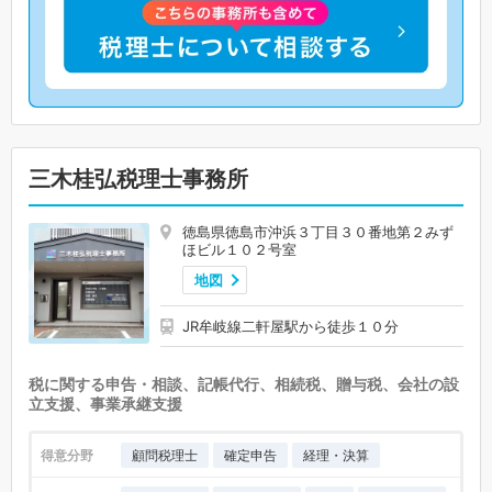
三木桂弘税理士事務所
徳島県徳島市沖浜３丁目３０番地第２みず
ほビル１０２号室
地図
JR牟岐線二軒屋駅から徒歩１０分
税に関する申告・相談、記帳代行、相続税、贈与税、会社の設
立支援、事業承継支援
得意分野
顧問税理士
確定申告
経理・決算