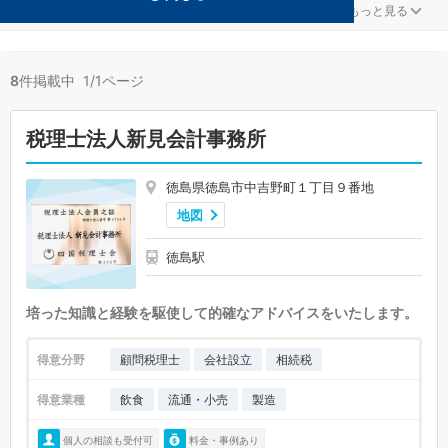
流通・小売が得意な徳島市の事務所が8件見つかりました。
...
もっと見る
8
件掲載中 1/1ページ
税理士法人新見会計事務所
徳島県徳島市中吉野町１丁目９番地
地図
徳島駅
培った知識と経験を駆使して的確なアドバイスをいたします。
得意分野
顧問税理士
会社設立
相続税
得意業種
飲食
流通・小売
製造
個人の相談も受付可
料金・事例あり