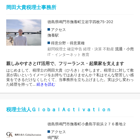
岡田大貴税理士事務所
徳島県鳴門市撫養町立岩字四枚75-202
アクセス
撫養駅
得意分野・得意業種
顧問税理士
確定申告
経理・決算
不動産
流通・小売
IT・インターネット
教育
親しみやすさとIT活用で、フリーランス・起業家を支えます
はじめまして、税理士の岡田大貴（ひろき）と申します。税理士に対して敷
居が高いというイメージをお持ちではありませんか？私はそんな堅苦しい感
覚をできるだけなくしたくて、当事務所を立ち上げました。実は少し変わっ
た経歴を持って…
続きを読む
税理士法人ＧｌｏｂａｌＡｃｔｉｖａｔｉｏｎ
徳島県鳴門市撫養町小桑島字前浜２７６番地２
アクセス
鳴門駅