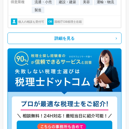
得意業種
流通・小売
建設・建築
美容
運輸・物流
製造
個人の相談も受付可
国税庁OB税理士在籍
詳細を見る