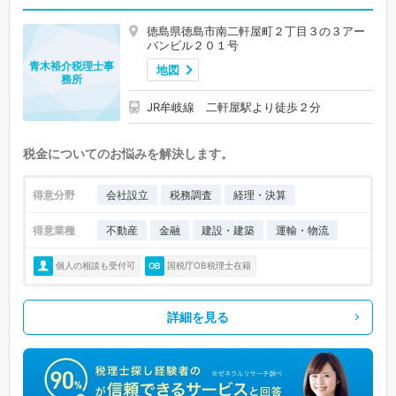
徳島県徳島市南二軒屋町２丁目３の３アー
バンビル２０１号
青木裕介税理士事
地図
務所
JR牟岐線 二軒屋駅より徒歩２分
税金についてのお悩みを解決します。
得意分野
会社設立
税務調査
経理・決算
得意業種
不動産
金融
建設・建築
運輸・物流
個人の相談も受付可
国税庁OB税理士在籍
詳細を見る