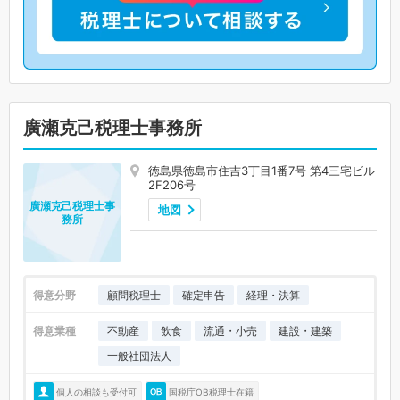
廣瀬克己税理士事務所
徳島県徳島市住吉3丁目1番7号 第4三宅ビル
2F206号
廣瀬克己税理士事
地図
務所
得意分野
顧問税理士
確定申告
経理・決算
得意業種
不動産
飲食
流通・小売
建設・建築
一般社団法人
個人の相談も受付可
国税庁OB税理士在籍