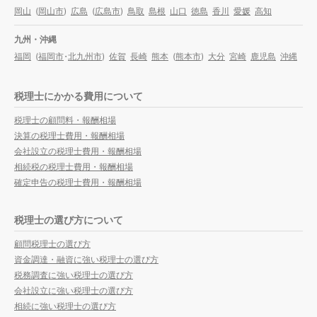
岡山
(
岡山市
)
広島
(
広島市
)
鳥取
島根
山口
徳島
香川
愛媛
高知
九州・沖縄
福岡
(
福岡市
・
北九州市
)
佐賀
長崎
熊本
(
熊本市
)
大分
宮崎
鹿児島
沖縄
税理士にかかる費用について
税理士の顧問料・報酬相場
決算の税理士費用・報酬相場
会社設立の税理士費用・報酬相場
相続税の税理士費用・報酬相場
確定申告の税理士費用・報酬相場
税理士の選び方について
顧問税理士の選び方
資金調達・融資に強い税理士の選び方
税務調査に強い税理士の選び方
会社設立に強い税理士の選び方
相続に強い税理士の選び方