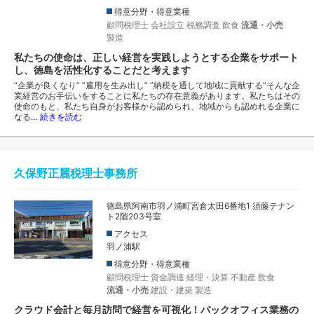
得意分野・得意業種
顧問税理士
会社設立
税務調査
飲食
流通・小売
製造
私たちの使命は、正しい経営を実践しようとする企業をサポート
し、徳島を活性化することだと考えます
“企業が良くなり” ”雇用を生み出し” ”納税を通して地域に貢献する”そんな企
業経営のお手伝いをすることに私たちの存在意義があります。私たちはその
使命のもと、私たち自身がお客様から認められ、地域からも認めれる企業に
なる…
続きを読む
久保野正麗税理士事務所
徳島県阿南市羽ノ浦町宮倉太田6番地1 須藤テナン
ト2階203号室
アクセス
羽ノ浦駅
得意分野・得意業種
顧問税理士
資金調達
経理・決算
不動産
飲食
流通・小売
建設・建築
製造
クラウド会計と毎月訪問で経営を可視化！バックオフィス業務の