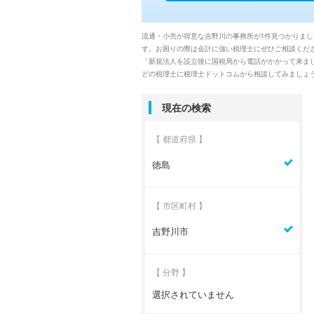
流通・小売が得意な吉野川の事務所が1件見つかりま
す。お困りの際は会計に強い税理士にぜひご相談くださ
「新規法人を設立後に国税局から電話がかかって来ま
どの税理士に税理士ドットコムから相談してみましょ
現在の検索
【 都道府県 】
徳島
【 市区町村 】
吉野川市
【 分野 】
選択されていません