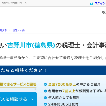
・検索一覧 - 税理士ドットコム
ログイン
税
野川市
流通・小売
強い
吉野川市(徳島県)
の税理士・会計事
税理士事務所から、ご要望に合わせて最適な税理士をご紹介し