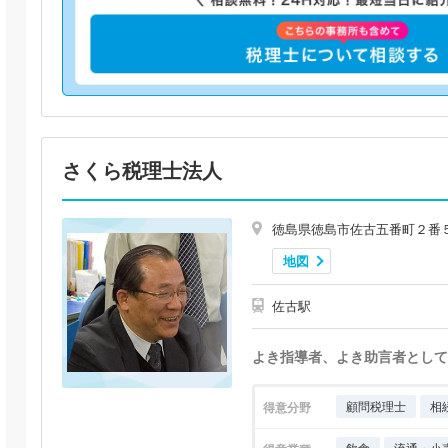
さくら税理士法人
徳島県徳島市佐古五番町２番
地図
佐古駅
よき指導者、よき助言者として
顧問税理士
相
得意分野