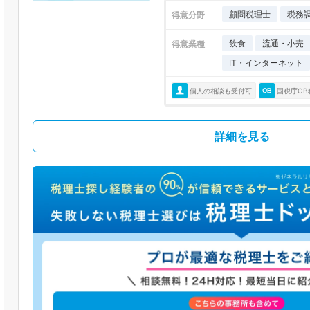
顧問税理士
税務
得意分野
飲食
流通・小売
得意業種
IT・インターネット
個人の相談も受付可
国税庁OB
詳細を見る