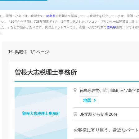
した。流通・小売に強い税理士で、
徳島県
吉野川市で活躍している税理士を紹介しています。流通・
い。「26年から準備して28年開業ですが、2年前に購入したパソコン・プリンターは開業日に計
した。」などの悩みがあります。税理士ドットコムでは、流通・小売が得意で
徳島県
吉野川市で活躍
う。
1
件掲載中 1/1ページ
曽根大志税理士事務所
徳島県吉野川市川島町三ツ島字森
地図
曽根大志税理士事務所
JR学駅から徒歩20分
お客様に寄り添う、身近なパート