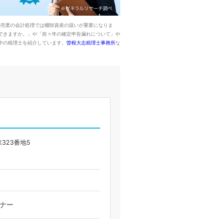
小売業の会計処理では棚卸資産の扱いが重要になりま
上できますか。」や「前々年の確定申告漏れについて」や
中の税理士を紹介しています。
曽根大志税理士事務所
な
323番地5
ナー