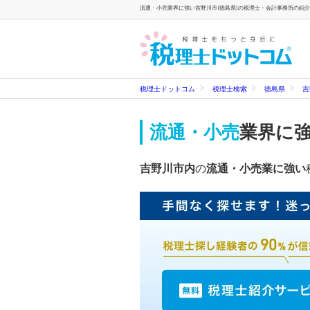
流通・小売業界に強い吉野川市(徳島県)の税理士・会計事務所の紹介
税理士ドットコム
税理士検索
徳島県
吉
流通・小売
業界に
吉野川市内
の
流通・小売業に強い