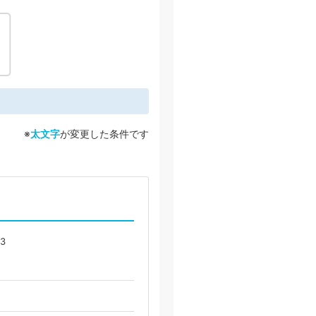
※
太文字
が変更した条件です
3