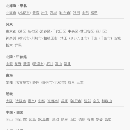
北海道・東北
北海道
(
札幌市
)
青森
岩手
宮城
(
仙台市
)
秋田
山形
福島
関東
東京都
(
港区
・
新宿区
・
渋谷区
・
千代田区
・
中央区
・
世田谷区
・
品川区
)
神奈川
(
横浜市
・
川崎市
・
相模原市
)
埼玉
(
さいたま市
)
千葉
(
千葉市
)
茨城
栃木
群馬
北陸・甲信越
山梨
長野
新潟
(
新潟市
)
石川
富山
福井
東海
愛知
(
名古屋市
)
静岡
(
静岡市
・
浜松市
)
岐阜
三重
近畿
大阪
(
大阪市
・
堺市
)
京都
(
京都市
)
兵庫
(
神戸市
)
滋賀
奈良
和歌山
中国・四国
岡山
(
岡山市
)
広島
(
広島市
)
鳥取
島根
山口
徳島
香川
愛媛
高知