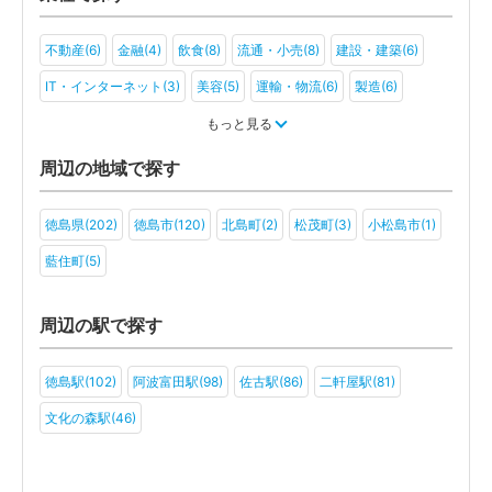
不動産(6)
金融(4)
飲食(8)
流通・小売(8)
建設・建築(6)
IT・インターネット(3)
美容(5)
運輸・物流(6)
製造(6)
教育(4)
医療・福祉(7)
旅行・ホテル(4)
もっと見る
アミューズメント・レジャー(3)
社会福祉法人(3)
医療法人(3)
周辺の地域で探す
ＮＰＯ法人(2)
一般社団法人(3)
その他(2)
徳島県(202)
徳島市(120)
北島町(2)
松茂町(3)
小松島市(1)
藍住町(5)
周辺の駅で探す
徳島駅(102)
阿波富田駅(98)
佐古駅(86)
二軒屋駅(81)
文化の森駅(46)