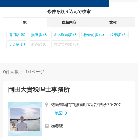
条件を絞り込んで検索
駅
依頼内容
業種
鳴門駅 (8)
撫養駅 (8)
金比羅前駅 (8)
教会前駅 (4)
板東駅 (2)
立道駅 (1)
池谷駅 (0)
阿波大谷駅 (0)
9
件掲載中 1/1ページ
岡田大貴税理士事務所
徳島県鳴門市撫養町立岩字四枚75-202
地図
撫養駅