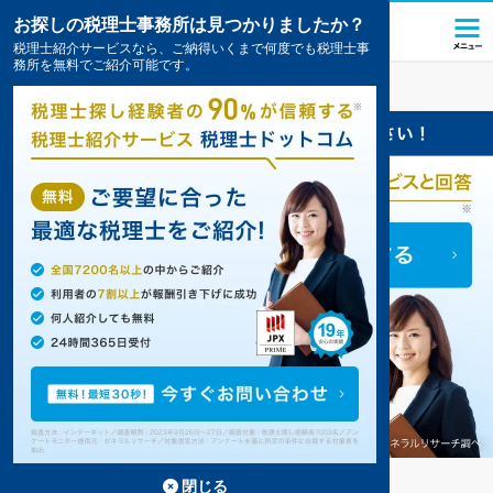
お探しの税理士事務所は見つかりましたか？
税理士紹介サービスなら、ご納得いくまで何度でも税理士事
務所を無料でご紹介可能です。
鳴門
の税理士・会計事務所の一覧
9件掲載中
鳴門の事務所が9件見つかりました。
...
もっと見る
閉じる