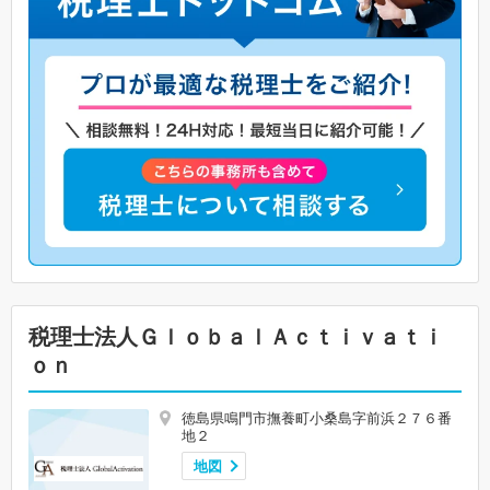
税理士法人ＧｌｏｂａｌＡｃｔｉｖａｔｉ
ｏｎ
徳島県鳴門市撫養町小桑島字前浜２７６番
地２
地図