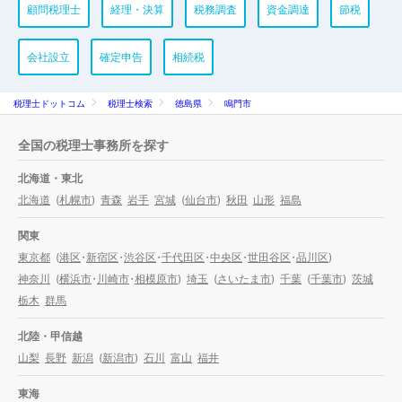
顧問税理士
経理・決算
税務調査
資金調達
節税
会社設立
確定申告
相続税
税理士ドットコム
税理士検索
徳島県
鳴門市
全国の税理士事務所を探す
北海道・東北
北海道
(
札幌市
)
青森
岩手
宮城
(
仙台市
)
秋田
山形
福島
関東
東京都
(
港区
・
新宿区
・
渋谷区
・
千代田区
・
中央区
・
世田谷区
・
品川区
)
神奈川
(
横浜市
・
川崎市
・
相模原市
)
埼玉
(
さいたま市
)
千葉
(
千葉市
)
茨城
栃木
群馬
北陸・甲信越
山梨
長野
新潟
(
新潟市
)
石川
富山
福井
東海