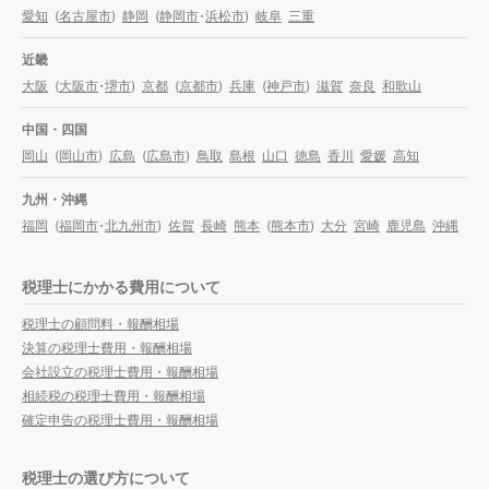
愛知
(
名古屋市
)
静岡
(
静岡市
・
浜松市
)
岐阜
三重
近畿
大阪
(
大阪市
・
堺市
)
京都
(
京都市
)
兵庫
(
神戸市
)
滋賀
奈良
和歌山
中国・四国
岡山
(
岡山市
)
広島
(
広島市
)
鳥取
島根
山口
徳島
香川
愛媛
高知
九州・沖縄
福岡
(
福岡市
・
北九州市
)
佐賀
長崎
熊本
(
熊本市
)
大分
宮崎
鹿児島
沖縄
税理士にかかる費用について
税理士の顧問料・報酬相場
決算の税理士費用・報酬相場
会社設立の税理士費用・報酬相場
相続税の税理士費用・報酬相場
確定申告の税理士費用・報酬相場
税理士の選び方について