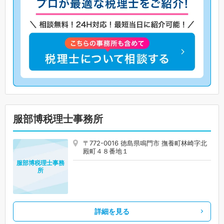
服部博税理士事務所
〒772-0016 徳島県鳴門市 撫養町林崎字北
殿町４８番地１
服部博税理士事務
所
詳細を見る