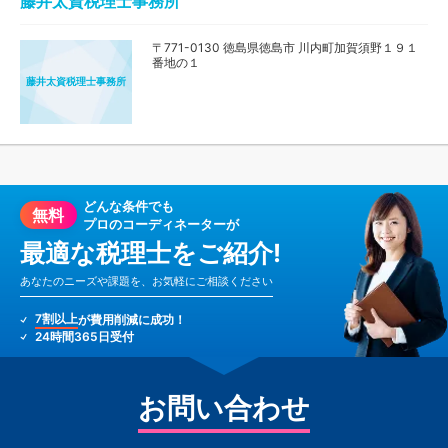
藤井太資税理士事務所
〒771-0130 徳島県徳島市 川内町加賀須野１９１
番地の１
藤井太資税理士事務所
どんな条件でも
無料
プロのコーディネーターが
最適な税理士をご紹介!
あなたのニーズや課題を、お気軽にご相談ください
7割以上
が費用削減に成功！
24時間365日受付
お問い合わせ