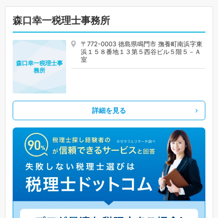
森口幸一税理士事務所
〒772-0003 徳島県鳴門市 撫養町南浜字東
浜１５８番地１３第５西谷ビル５階５－Ａ
室
森口幸一税理士事
務所
詳細を見る