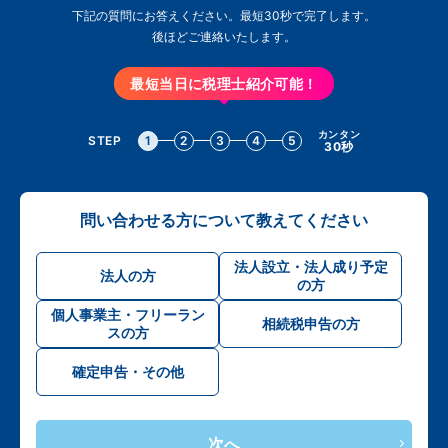
下記の質問にお答えください。最短30秒で完了します。
後ほどご連絡いたします。
最短当日に税理士紹介可能！
カンタン
STEP
1
2
3
4
5
30秒
問い合わせる方について教えてください
法人設立・法人成り予定
法人の方
の方
個人事業主・フリーラン
相続税申告の方
スの方
確定申告・その他
次へ