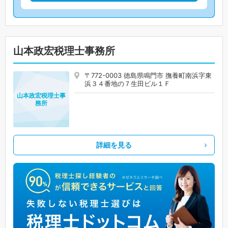
山本政宏税理士事務所
〒772-0003 徳島県鳴門市 撫養町南浜字東
浜３４番地の７生田ビル１Ｆ
山本政宏税理士事
務所
詳細を見る