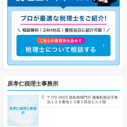
原孝仁税理士事務所
〒772-0003 徳島県鳴門市 撫養町南浜字東
浜１５８番地１３第５西谷ビル２階
原孝仁税理士事務
所