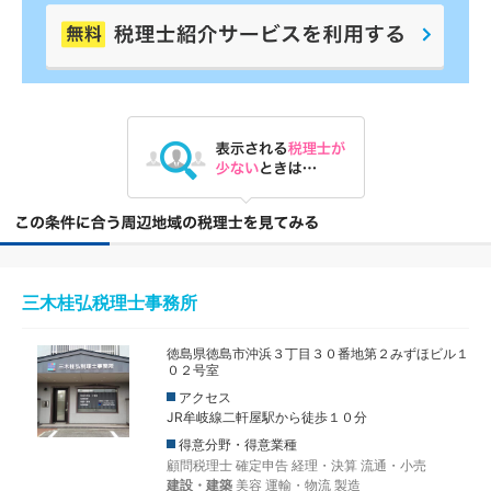
三木桂弘税理士事務所
徳島県徳島市沖浜３丁目３０番地第２みずほビル１
０２号室
アクセス
JR牟岐線二軒屋駅から徒歩１０分
得意分野・得意業種
顧問税理士
確定申告
経理・決算
流通・小売
建設・建築
美容
運輸・物流
製造