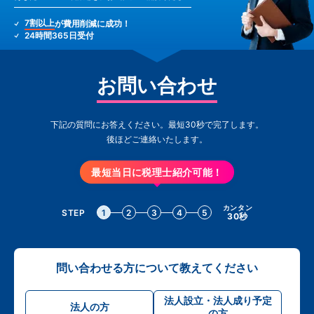
7割以上
が費用削減に成功！
24時間365日受付
お問い合わせ
下記の質問にお答えください。最短30秒で完了します。
後ほどご連絡いたします。
最短当日に税理士紹介可能！
カンタン
STEP
1
2
3
4
5
30秒
問い合わせる方について教えてください
法人設立・法人成り予定
法人の方
の方