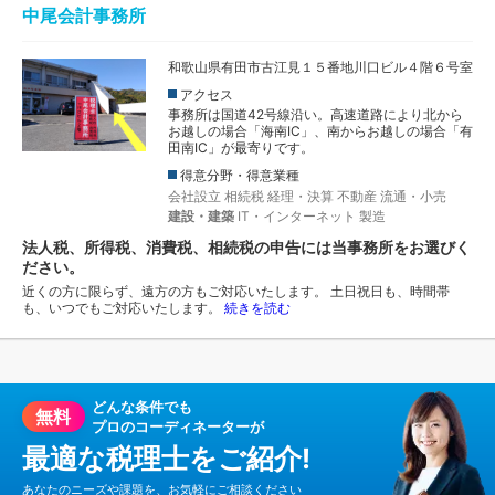
中尾会計事務所
和歌山県有田市古江見１５番地川口ビル４階６号室
アクセス
事務所は国道42号線沿い。高速道路により北から
お越しの場合「海南IC」、南からお越しの場合「有
田南IC」が最寄りです。
得意分野・得意業種
会社設立
相続税
経理・決算
不動産
流通・小売
建設・建築
IT・インターネット
製造
法人税、所得税、消費税、相続税の申告には当事務所をお選びく
ださい。
近くの方に限らず、遠方の方もご対応いたします。 土日祝日も、時間帯
も、いつでもご対応いたします。
続きを読む
どんな条件でも
無料
プロのコーディネーターが
最適な税理士をご紹介!
あなたのニーズや課題を、お気軽にご相談ください