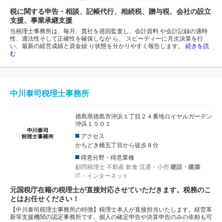
税に関する申告・相談、記帳代行、相続税、贈与税、会社の設立
支援、事業承継支援
当税理士事務所は、毎月、貴社を巡回監査し、会計資料 や会計記録の適時
性、適法性そして正確性を確保しなが ら、 スピーディーに月次決算を行
い、最新の経営成績と資金繰 り状態を分かりやすく報告します。
続きを読
む
中川泰司税理士事務所
徳島県徳島市沖浜１丁目２４番地ロイヤルガーデン
沖浜１５０１
アクセス
かちどき橋五丁目から徒歩８分
得意分野・得意業種
顧問税理士
不動産
飲食
流通・小売
建設・建築
IT・インターネット
元国税庁在籍の税理士が直接対応させていただきます。税務のこ
とはお任せください！
【中川泰司税理士事務所の特徴】税理士本人が直接担当いたします。経営革
新等支援機関の認定事務所です。個人の確定申告や決算申告のみの依頼も可