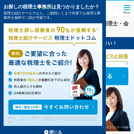
お探しの税理士事務所は見つかりましたか？
税理士紹介サービスなら、ご納得いくまで何度でも税理士事
務所を無料でご紹介可能です。
建設・建築
業界に強い
阿南市(徳島県)
の税理士・会
計事務所の一覧
2件掲載中
閉じる