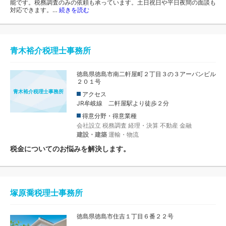
能です。税務調査のみの依頼も承っています。土日祝日や平日夜間の面談も
対応できます。…
続きを読む
青木裕介税理士事務所
徳島県徳島市南二軒屋町２丁目３の３アーバンビル
２０１号
青木裕介税理士事務所
アクセス
JR牟岐線 二軒屋駅より徒歩２分
得意分野・得意業種
会社設立
税務調査
経理・決算
不動産
金融
建設・建築
運輸・物流
税金についてのお悩みを解決します。
塚原喬税理士事務所
徳島県徳島市住吉１丁目６番２２号