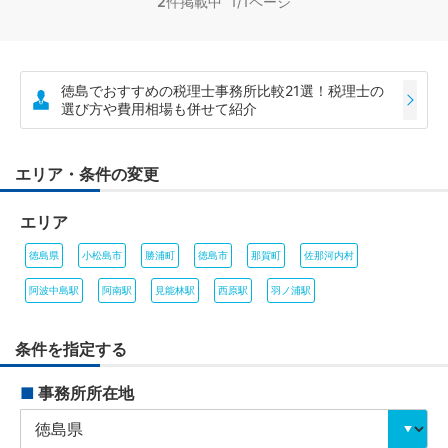
2
件掲載中 1/1ページ
徳島でおすすめの税理士事務所比較21選！税理士の
選び方や費用相場も併せて紹介
エリア・条件の変更
エリア
徳島県
小松島市
勝浦町
徳島市
那賀町
佐那河内村
阿波中島駅
阿南駅
見能林駅
西原駅
羽ノ浦駅
条件を指定する
■
事務所所在地