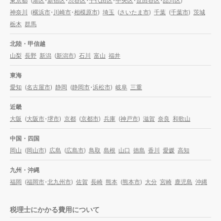
東京都
(
港区
・
新宿区
・
渋谷区
・
千代田区
・
中央区
・
世田谷区
・
品川区
)
神奈川
(
横浜市
・
川崎市
・
相模原市
)
埼玉
(
さいたま市
)
千葉
(
千葉市
)
茨城
栃木
群馬
北陸・甲信越
山梨
長野
新潟
(
新潟市
)
石川
富山
福井
東海
愛知
(
名古屋市
)
静岡
(
静岡市
・
浜松市
)
岐阜
三重
近畿
大阪
(
大阪市
・
堺市
)
京都
(
京都市
)
兵庫
(
神戸市
)
滋賀
奈良
和歌山
中国・四国
岡山
(
岡山市
)
広島
(
広島市
)
鳥取
島根
山口
徳島
香川
愛媛
高知
九州・沖縄
福岡
(
福岡市
・
北九州市
)
佐賀
長崎
熊本
(
熊本市
)
大分
宮崎
鹿児島
沖縄
税理士にかかる費用について