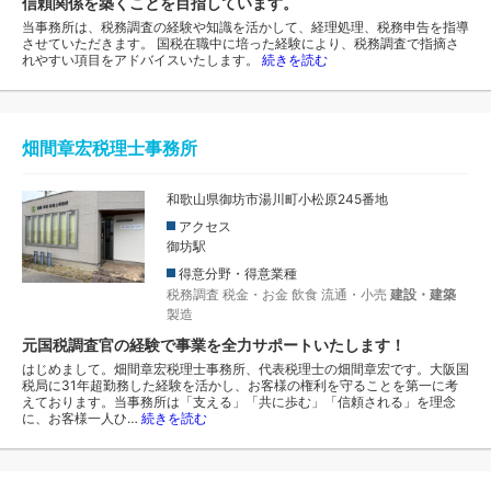
信頼関係を築くことを目指しています。
当事務所は、税務調査の経験や知識を活かして、経理処理、税務申告を指導
させていただきます。 国税在職中に培った経験により、税務調査で指摘さ
れやすい項目をアドバイスいたします。
続きを読む
畑間章宏税理士事務所
和歌山県御坊市湯川町小松原245番地
アクセス
御坊駅
得意分野・得意業種
税務調査
税金・お金
飲食
流通・小売
建設・建築
製造
元国税調査官の経験で事業を全力サポートいたします！
はじめまして。畑間章宏税理士事務所、代表税理士の畑間章宏です。大阪国
税局に31年超勤務した経験を活かし、お客様の権利を守ることを第一に考
えております。当事務所は「支える」「共に歩む」「信頼される」を理念
に、お客様一人ひ…
続きを読む