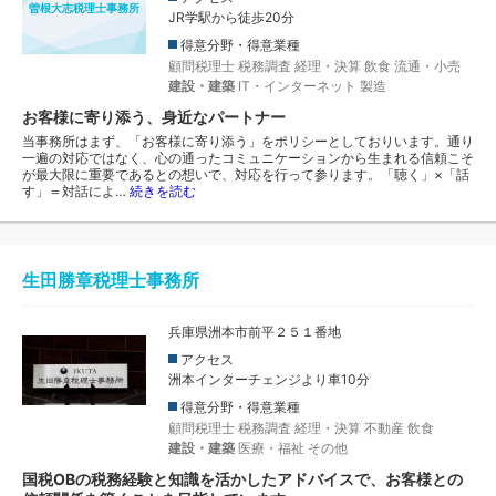
曽根大志税理士事務所
JR学駅から徒歩20分
得意分野・得意業種
顧問税理士
税務調査
経理・決算
飲食
流通・小売
建設・建築
IT・インターネット
製造
お客様に寄り添う、身近なパートナー
当事務所はまず、「お客様に寄り添う」をポリシーとしておりいます。通り
一遍の対応ではなく、心の通ったコミュニケーションから生まれる信頼こそ
が最大限に重要であるとの想いで、対応を行って参ります。「聴く」×「話
す」＝対話によ…
続きを読む
生田勝章税理士事務所
兵庫県洲本市前平２５１番地
アクセス
洲本インターチェンジより車10分
得意分野・得意業種
顧問税理士
税務調査
経理・決算
不動産
飲食
建設・建築
医療・福祉
その他
国税OBの税務経験と知識を活かしたアドバイスで、お客様との