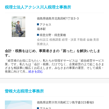
税理士法人アクシス川人税理士事務所
徳島県徳島市北島田町1丁目3-3
アクセス
蔵本駅
得意分野・得意業種
会社設立
税務調査
経理・決算
不動産
金融
美容
医療法人
会計・税務をはじめ、事業者さまの「困った」を解決いたしま
す。
「経営者のお役に立ちたい」私たちが目指すサービスは「総合経営サービス
業」です。私たちは「会計・税務」だけでなく、企業経営の上で起こるさま
ざまな相談事に幅広くお応えします。みなさまの事業の運営、そして成長・
発展に向けて共…
続きを読む
曽根大志税理士事務所
徳島県吉野川市川島町三ツ島字森323番地5
アクセス