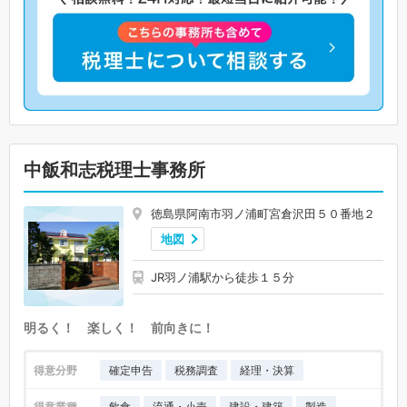
中飯和志税理士事務所
徳島県阿南市羽ノ浦町宮倉沢田５０番地２
地図
JR羽ノ浦駅から徒歩１５分
明るく！ 楽しく！ 前向きに！
得意分野
確定申告
税務調査
経理・決算
得意業種
飲食
流通・小売
建設・建築
製造