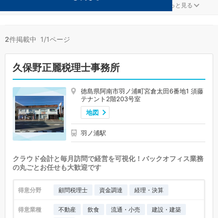
建設・建築が得意な阿南の事務所が2件見つかりました。
...
もっと見る
2
件掲載中 1/1ページ
久保野正麗税理士事務所
徳島県阿南市羽ノ浦町宮倉太田6番地1 須藤
テナント2階203号室
地図
羽ノ浦駅
クラウド会計と毎月訪問で経営を可視化！バックオフィス業務
の丸ごとお任せも大歓迎です
得意分野
顧問税理士
資金調達
経理・決算
得意業種
不動産
飲食
流通・小売
建設・建築