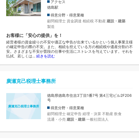
アクセス
徳島駅
得意分野・得意業種
顧問税理士
資金調達
相続税
不動産
建設・建築
製造
お客様に「安心の提供」を！
経営者様の資金繰りの不安や適正な申告が出来ているかという個人事業主様
の確定申告の際の不安。また、相続を控えている方の相続税や遺産分割の不
安。さまざまな不安が普段の仕事や生活にストレスを与えています。それを
払拭、若しくは…
続きを読む
廣瀬克己税理士事務所
徳島県徳島市住吉3丁目1番7号 第4三宅ビル2F206
号
廣瀬克己税理士事務所
得意分野・得意業種
顧問税理士
確定申告
経理・決算
不動産
飲食
流通・小売
建設・建築
一般社団法人