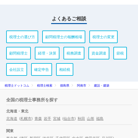
よくあるご相談
税理士の選び方
顧問税理士の報酬相場
税理士の変更
顧問税理士
経理・決算
税務調査
資金調達
節税
会社設立
確定申告
相続税
税理士ドットコム
税理士検索
徳島県
阿南市
建設・建築
全国の税理士事務所を探す
北海道・東北
北海道
(
札幌市
)
青森
岩手
宮城
(
仙台市
)
秋田
山形
福島
関東