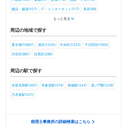
建設・建築(107)
IT・インターネット(117)
美容(99)
運輸・物流(88)
製造(107)
教育(88)
医療・福祉(80)
もっと見る
旅行・ホテル(84)
アミューズメント・レジャー(75)
周辺の地域で探す
ファンド(49)
社会福祉法人(44)
医療法人(64)
ＮＰＯ法人(46)
東京都(15867)
港区(1330)
中央区(1323)
千代田区(1955)
学校法人(41)
一般社団法人(63)
その他(56)
渋谷区(881)
目黒区(286)
周辺の駅で探す
赤坂見附駅(487)
表参道駅(374)
新橋駅(342)
虎ノ門駅(338)
乃木坂駅(331)
税理士事務所の詳細検索はこちら