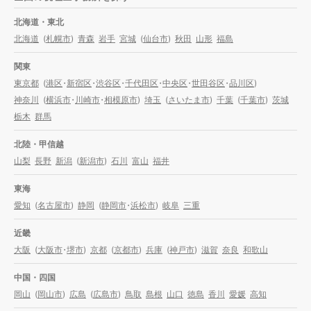
北海道・東北
北海道
(
札幌市
)
青森
岩手
宮城
(
仙台市
)
秋田
山形
福島
関東
東京都
(
港区
・
新宿区
・
渋谷区
・
千代田区
・
中央区
・
世田谷区
・
品川区
)
神奈川
(
横浜市
・
川崎市
・
相模原市
)
埼玉
(
さいたま市
)
千葉
(
千葉市
)
茨城
栃木
群馬
北陸・甲信越
山梨
長野
新潟
(
新潟市
)
石川
富山
福井
東海
愛知
(
名古屋市
)
静岡
(
静岡市
・
浜松市
)
岐阜
三重
近畿
大阪
(
大阪市
・
堺市
)
京都
(
京都市
)
兵庫
(
神戸市
)
滋賀
奈良
和歌山
中国・四国
岡山
(
岡山市
)
広島
(
広島市
)
鳥取
島根
山口
徳島
香川
愛媛
高知