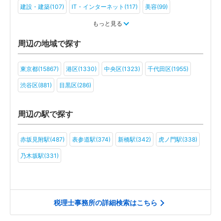
建設・建築(107)
IT・インターネット(117)
美容(99)
運輸・物流(88)
製造(107)
教育(88)
医療・福祉(80)
もっと見る
旅行・ホテル(84)
アミューズメント・レジャー(75)
周辺の地域で探す
ファンド(49)
社会福祉法人(44)
医療法人(64)
ＮＰＯ法人(46)
東京都(15867)
港区(1330)
中央区(1323)
千代田区(1955)
学校法人(41)
一般社団法人(63)
その他(56)
渋谷区(881)
目黒区(286)
周辺の駅で探す
赤坂見附駅(487)
表参道駅(374)
新橋駅(342)
虎ノ門駅(338)
乃木坂駅(331)
税理士事務所の詳細検索はこちら