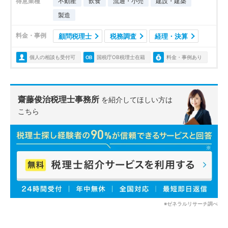
得意業種
不動産
飲食
流通・小売
建設・建築
製造
料金・事例
顧問税理士
税務調査
経理・決算
個人の相談も受付可
国税庁OB税理士在籍
料金・事例あり
齋藤俊治税理士事務所
を紹介してほしい方は
こちら
※ゼネラルリサーチ調べ