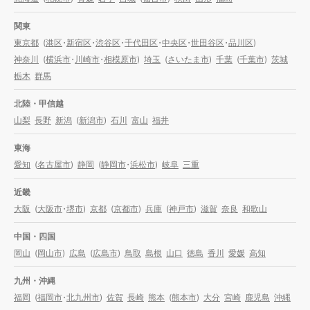
関東
東京都
(
港区
・
新宿区
・
渋谷区
・
千代田区
・
中央区
・
世田谷区
・
品川区
)
神奈川
(
横浜市
・
川崎市
・
相模原市
)
埼玉
(
さいたま市
)
千葉
(
千葉市
)
茨城
栃木
群馬
北陸・甲信越
山梨
長野
新潟
(
新潟市
)
石川
富山
福井
東海
愛知
(
名古屋市
)
静岡
(
静岡市
・
浜松市
)
岐阜
三重
近畿
大阪
(
大阪市
・
堺市
)
京都
(
京都市
)
兵庫
(
神戸市
)
滋賀
奈良
和歌山
中国・四国
岡山
(
岡山市
)
広島
(
広島市
)
鳥取
島根
山口
徳島
香川
愛媛
高知
九州・沖縄
福岡
(
福岡市
・
北九州市
)
佐賀
長崎
熊本
(
熊本市
)
大分
宮崎
鹿児島
沖縄