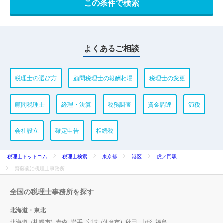
よくあるご相談
税理士の選び方
顧問税理士の報酬相場
税理士の変更
顧問税理士
経理・決算
税務調査
資金調達
節税
会社設立
確定申告
相続税
税理士ドットコム
税理士検索
東京都
港区
虎ノ門駅
齋藤俊治税理士事務所
全国の税理士事務所を探す
北海道・東北
北海道
(
札幌市
)
青森
岩手
宮城
(
仙台市
)
秋田
山形
福島