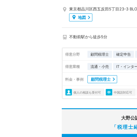
東京都品川区西五反田5丁目23-3 BLO
地図
不動前駅から徒歩5分
得意分野
顧問税理士
確定申告
得意業種
流通・小売
IT・インタ
顧問税理士
料金・事例
個人の相談も受付可
中国語対応可
大野公
「税理士