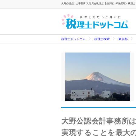
大野公認会計士事務所(大野貴史税理士) | 品川区 | 不動前駅 - 税理
税理士ドットコム
税理士検索
東京都
大野公認会計事務所
実現することを最大