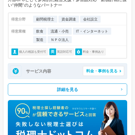
い“仲間”のようなパートナー
得意分野
顧問税理士
資金調達
会社設立
得意業種
飲食
流通・小売
IT・インターネット
製造
ＮＰＯ法人
個人の相談も受付可
英語対応可
料金・事例あり
サービス内容
料金・事例を見る
詳細を見る