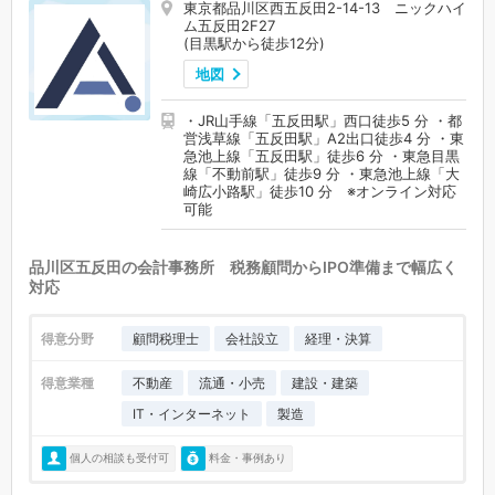
東京都品川区西五反田2-14-13 ニックハイ
ム五反田2F27
(目黒駅から徒歩12分)
地図
・JR山手線「五反田駅」西口徒歩5 分 ・都
営浅草線「五反田駅」A2出口徒歩4 分 ・東
急池上線「五反田駅」徒歩6 分 ・東急目黒
線「不動前駅」徒歩9 分 ・東急池上線「大
崎広小路駅」徒歩10 分 ※オンライン対応
可能
品川区五反田の会計事務所 税務顧問からIPO準備まで幅広く
対応
得意分野
顧問税理士
会社設立
経理・決算
得意業種
不動産
流通・小売
建設・建築
IT・インターネット
製造
個人の相談も受付可
料金・事例あり