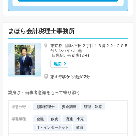
まほら会計税理士事務所
東京都目黒区三田２丁目１３番２２−２０５
号サンハイム目黒
(目黒駅から徒歩12分)
地図
恵比寿駅から徒歩12分
親身さ・当事者意識をもって寄り添う
得意分野
顧問税理士
資金調達
経理・決算
得意業種
金融
飲食
流通・小売
IT・インターネット
教育