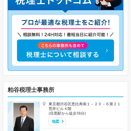
粕谷税理士事務所
東京都渋谷区恵比寿南１－２０－６第２１
荒井ビル４階
(目黒駅から徒歩16分)
地図