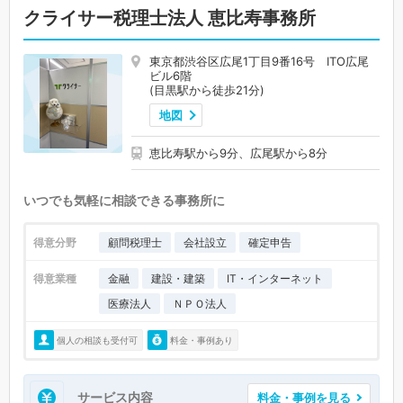
クライサー税理士法人 恵比寿事務所
東京都渋谷区広尾1丁目9番16号 ITO広尾
ビル6階
(目黒駅から徒歩21分)
地図
恵比寿駅から9分、広尾駅から8分
いつでも気軽に相談できる事務所に
得意分野
顧問税理士
会社設立
確定申告
得意業種
金融
建設・建築
IT・インターネット
医療法人
ＮＰＯ法人
個人の相談も受付可
料金・事例あり
サービス内容
料金・事例を見る