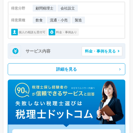
得意分野
顧問税理士
会社設立
得意業種
飲食
流通・小売
製造
個人の相談も受付可
料金・事例あり
サービス内容
料金・事例を見る
詳細を見る