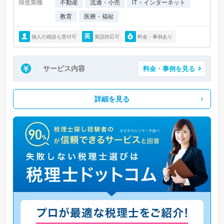
得意業種
不動産
流通・小売
IT・インターネット
教育
医療・福祉
個人の相談も受付可
英語対応可
料金・事例あり
サービス内容
料金・事例を見る
詳細を見る