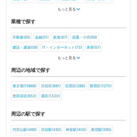
税金・お金(59)
もっと見る
業種で探す
不動産(65)
金融(51)
飲食(67)
流通・小売(69)
建設・建築(58)
IT・インターネット(73)
美容(57)
運輸・物流(57)
製造(64)
教育(56)
医療・福祉(47)
もっと見る
旅行・ホテル(46)
アミューズメント・レジャー(44)
周辺の地域で探す
ファンド(30)
社会福祉法人(20)
医療法人(38)
ＮＰＯ法人(23)
東京都(15866)
渋谷区(881)
目黒区(286)
新宿区(1270)
学校法人(20)
一般社団法人(34)
その他(32)
世田谷区(653)
港区(1330)
周辺の駅で探す
代官山駅(489)
渋谷駅(482)
神泉駅(400)
新宿駅(385)