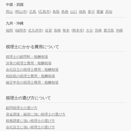
中国・四国
岡山
(
岡山市
)
広島
(
広島市
)
鳥取
島根
山口
徳島
香川
愛媛
高知
九州・沖縄
福岡
(
福岡市
・
北九州市
)
佐賀
長崎
熊本
(
熊本市
)
大分
宮崎
鹿児島
沖縄
税理士にかかる費用について
税理士の顧問料・報酬相場
決算の税理士費用・報酬相場
会社設立の税理士費用・報酬相場
相続税の税理士費用・報酬相場
確定申告の税理士費用・報酬相場
税理士の選び方について
顧問税理士の選び方
資金調達・融資に強い税理士の選び方
税務調査に強い税理士の選び方
会社設立に強い税理士の選び方