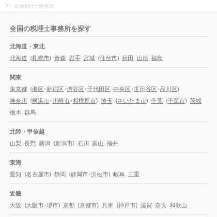
高橋税理士事務所
全国の税理士事務所を探す
北海道・東北
北海道
(
札幌市
)
青森
岩手
宮城
(
仙台市
)
秋田
山形
福島
関東
東京都
(
港区
・
新宿区
・
渋谷区
・
千代田区
・
中央区
・
世田谷区
・
品川区
)
神奈川
(
横浜市
・
川崎市
・
相模原市
)
埼玉
(
さいたま市
)
千葉
(
千葉市
)
茨城
栃木
群馬
北陸・甲信越
山梨
長野
新潟
(
新潟市
)
石川
富山
福井
東海
愛知
(
名古屋市
)
静岡
(
静岡市
・
浜松市
)
岐阜
三重
近畿
大阪
(
大阪市
・
堺市
)
京都
(
京都市
)
兵庫
(
神戸市
)
滋賀
奈良
和歌山