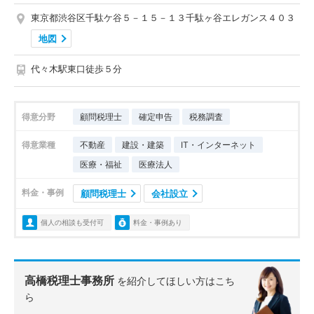
東京都渋谷区千駄ケ谷５－１５－１３千駄ヶ谷エレガンス４０３
地図
代々木駅東口徒歩５分
得意分野
顧問税理士
確定申告
税務調査
得意業種
不動産
建設・建築
IT・インターネット
医療・福祉
医療法人
料金・事例
顧問税理士
会社設立
個人の相談も受付可
料金・事例あり
高橋税理士事務所
を紹介してほしい方はこち
ら