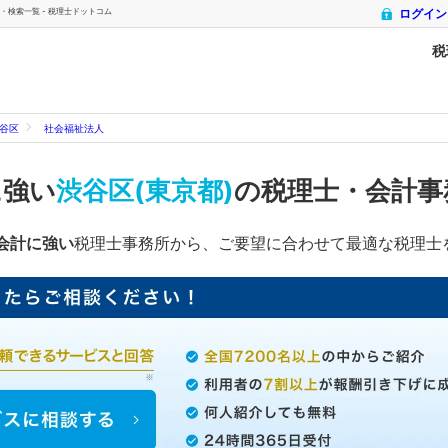
・検索一覧 - 税理士ドットコム
ログイン
税
谷区
社会福祉法人
に強い
渋谷区(東京都)
の税理士・会計事
会計に強い
税理士事務所から、ご要望に合わせて最適な税理士