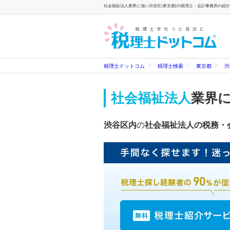
社会福祉法人業界に強い渋谷区(東京都)の税理士・会計事務所の紹介
税理士ドットコム
税理士検索
東京都
渋
社会福祉法人
業界
渋谷区内
の
社会福祉法人の税務・