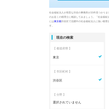
社会福祉法人が得意な渋谷の事務所が20件見つかりま
のお近くの税理士に相談してみましょう。「社会福祉
には
東京都
渋谷区で活躍中の社会福祉法人に強い税理
す。
現在の検索
【 都道府県 】
東京
【 市区町村 】
渋谷区
【 分野 】
選択されていません