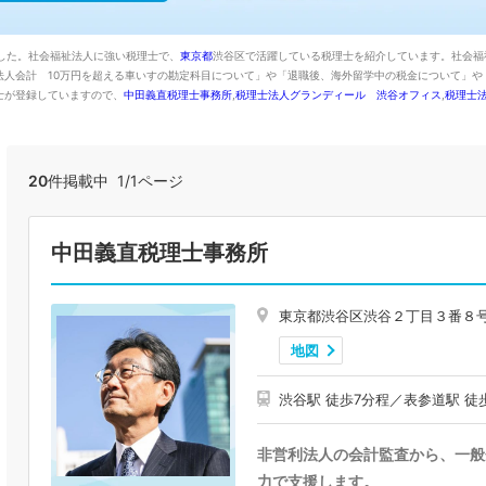
した。社会福祉法人に強い税理士で、
東京都
渋谷区で活躍している税理士を紹介しています。社会福
法人会計 10万円を超える車いすの勘定科目について」や「退職後、海外留学中の税金について」や
士が登録していますので、
中田義直税理士事務所
,
税理士法人グランディール 渋谷オフィス
,
税理士
20
件掲載中 1/1ページ
中田義直税理士事務所
東京都渋谷区渋谷２丁目３番８
地図
渋谷駅 徒歩7分程／表参道駅 徒
非営利法人の会計監査から、一般
力で支援します。