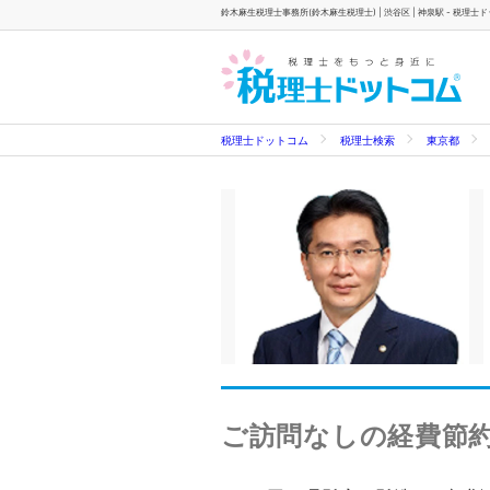
鈴木麻生税理士事務所(鈴木麻生税理士) | 渋谷区 | 神泉駅 - 税理士
税理士ドットコム
税理士検索
東京都
ご訪問なしの経費節