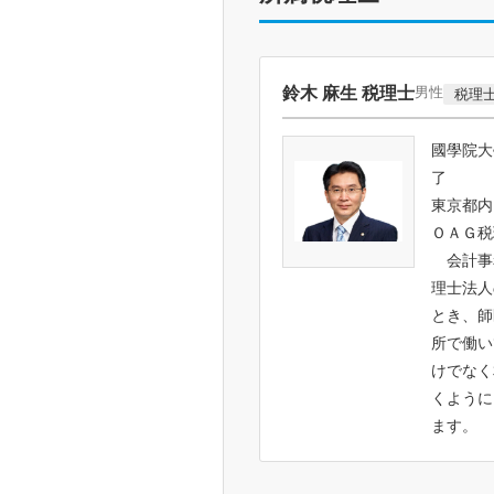
鈴木 麻生 税理士
男性
税理
國學院大
了
東京都内
ＯＡＧ税
会計事
理士法人
とき、師
所で働い
けでなく
くように
ます。