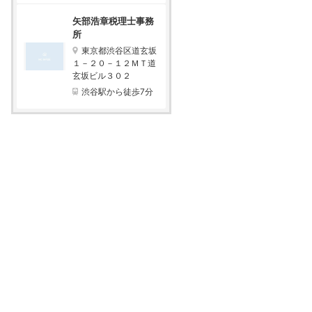
矢部浩章税理士事務
所
東京都渋谷区道玄坂
１－２０－１２ＭＴ道
玄坂ビル３０２
渋谷駅から徒歩7分