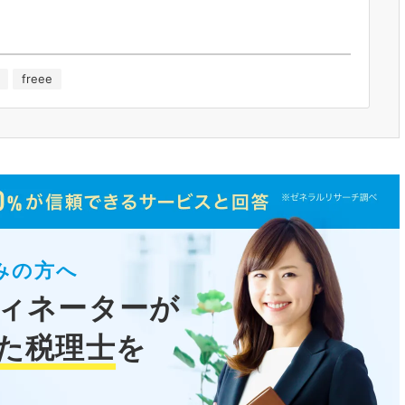
freee
みの方へ
ィネーターが
た税理士
を