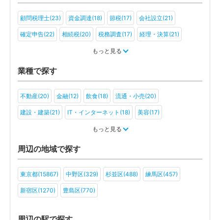
顧問税理士(23)
資金調達(18)
節税(17)
会社設立(21)
確定申告(22)
相続税(20)
税務調査(17)
経理・決算(21)
税金・お金(16)
もっと見る
業種で探す
不動産(20)
金融(12)
飲食(18)
流通・小売(20)
建設・建築(21)
IT・インターネット(18)
美容(17)
運輸・物流(13)
製造(18)
教育(16)
医療・福祉(16)
もっと見る
旅行・ホテル(10)
アミューズメント・レジャー(15)
ファンド(5)
周辺の地域で探す
社会福祉法人(4)
医療法人(8)
ＮＰＯ法人(6)
学校法人(3)
東京都(15867)
中野区(329)
杉並区(488)
練馬区(457)
一般社団法人(9)
その他(7)
新宿区(1270)
豊島区(770)
周辺の駅で探す