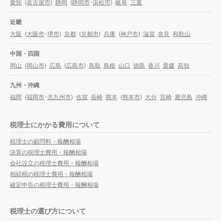
愛知
(
名古屋市
)
静岡
(
静岡市
・
浜松市
)
岐阜
三重
近畿
大阪
(
大阪市
・
堺市
)
京都
(
京都市
)
兵庫
(
神戸市
)
滋賀
奈良
和歌山
中国・四国
岡山
(
岡山市
)
広島
(
広島市
)
鳥取
島根
山口
徳島
香川
愛媛
高知
九州・沖縄
福岡
(
福岡市
・
北九州市
)
佐賀
長崎
熊本
(
熊本市
)
大分
宮崎
鹿児島
沖縄
税理士にかかる費用について
税理士の顧問料・報酬相場
決算の税理士費用・報酬相場
会社設立の税理士費用・報酬相場
相続税の税理士費用・報酬相場
確定申告の税理士費用・報酬相場
税理士の選び方について