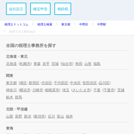
会社設立
確定申告
相続税
税理士ドットコム
税理士検索
東京都
中野区
中野駅
税理士法人横田会計
全国の税理士事務所を探す
北海道・東北
北海道
(
札幌市
)
青森
岩手
宮城
(
仙台市
)
秋田
山形
福島
関東
東京都
(
港区
・
新宿区
・
渋谷区
・
千代田区
・
中央区
・
世田谷区
・
品川区
)
神奈川
(
横浜市
・
川崎市
・
相模原市
)
埼玉
(
さいたま市
)
千葉
(
千葉市
)
茨城
栃木
群馬
北陸・甲信越
山梨
長野
新潟
(
新潟市
)
石川
富山
福井
東海