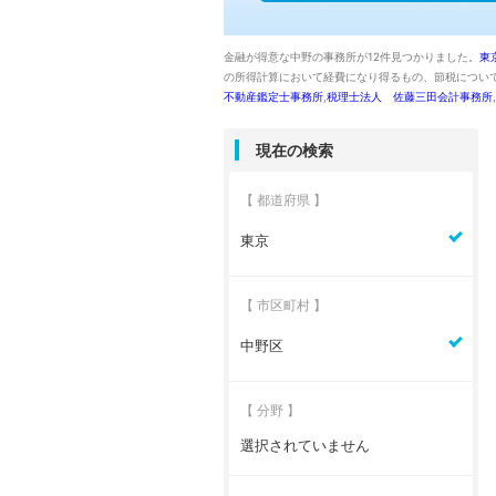
金融が得意な中野の事務所が12件見つかりました。
東
の所得計算において経費になり得るもの、節税につい
不動産鑑定士事務所
,
税理士法人 佐藤三田会計事務所
,
現在の検索
【 都道府県 】
東京
【 市区町村 】
中野区
【 分野 】
選択されていません