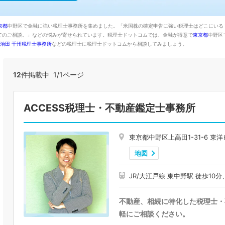
京都
中野区で金融に強い税理士事務所を集めました。「米国株の確定申告に強い税理士はどこにいる
てのご相談。」などの悩みが寄せられています。税理士ドットコムでは、金融が得意で
東京都
中野区
治田 千州税理士事務所
などの税理士に税理士ドットコムから相談してみましょう。
12
件掲載中 1/1ページ
ACCESS税理士・不動産鑑定士事務所
東京都中野区上高田1-31-6 東洋
地図
JR/大江戸線 東中野駅 徒歩10分
不動産、相続に特化した税理士・
軽にご相談ください。