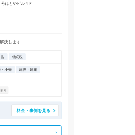
７号はとやビル４Ｆ
解決します
申告
相続税
通・小売
建設・建築
例あり
料金・事例を見る