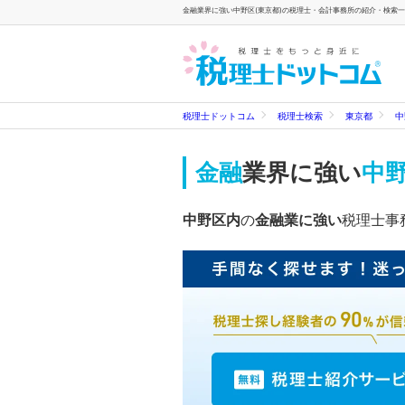
金融業界に強い中野区(東京都)の税理士・会計事務所の紹介・検索一覧
税理士ドットコム
税理士検索
東京都
中
金融
業界に強い
中野
中野区内
の
金融業に強い
税理士事