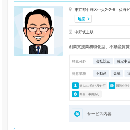
東京都中野区中央2-2-5 佐野ビ
地図
中野坂上駅
創業支援業務特化型、不動産賃貸
会社設立
確定申
得意分野
不動産
金融
得意業種
個人の相談も受付可
国際会計
料金・事例あり
サービス内容