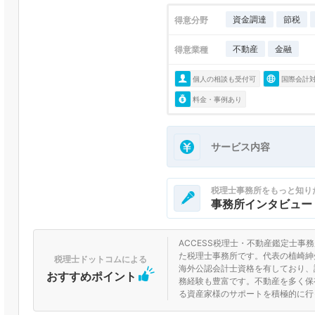
資金調達
節税
得意分野
不動産
金融
得意業種
個人の相談も受付可
国際会計
料金・事例あり
サービス内容
税理士事務所をもっと知り
事務所インタビュー
ACCESS税理士・不動産鑑定士事
た税理士事務所です。代表の植崎紳
税理士ドットコムによる
海外公認会計士資格を有しており、
おすすめポイント
務経験も豊富です。不動産を多く保
る資産家様のサポートを積極的に行