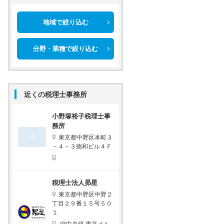
地域で絞り込む
分野・業種で絞り込む
近くの税理士事務所
小野塚裕子税理士事
務所
東京都中野区本町３
－４－３徳和ビル４Ｆ
税理士法人昴星
東京都中野区中野２
丁目２９番１５号５０
１
JR中央線 東京メト