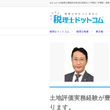
きむらかつみ税理士事務所(木村克己税理士) | 中野区 | 中野駅 - 税
税理士ドットコム
税理士検索
東京都
土地評価実務経験が
ります。