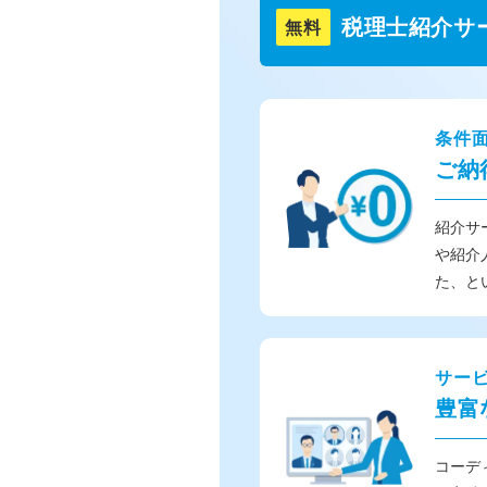
税理士紹介サ
無料
条件
ご納
紹介サ
や紹介
た、と
サー
豊富
コーデ