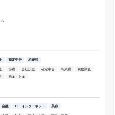
士会
士
確定申告
相続税
士
節税
会社設立
確定申告
相続税
税務調査
算
税金・お金
金融
IT・インターネット
美容