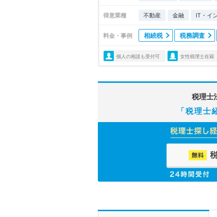
得意業種
不動産
金融
IT・イ
相続税
税務調査
料金・事例
個人の相談も受付可
女性税理士在籍
税理士
「税理士