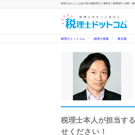
税理士法人としま会計(田口修税理士) | 豊島区 | 都電雑司ヶ谷駅 -
税理士ドットコム
税理士検索
東京都
税理士本人が担当する
せください！