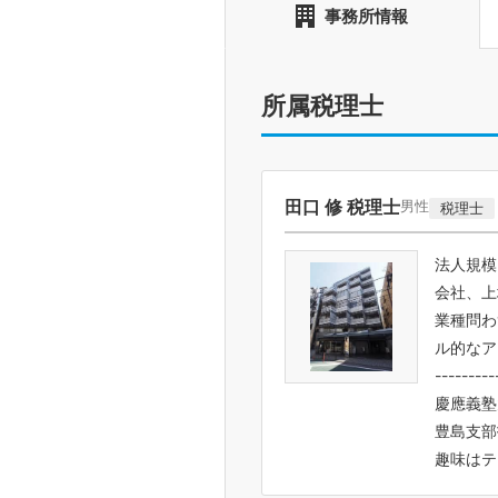
事務所情報
所属税理士
田口 修 税理士
男性
税理士
法人規模
会社、上
業種問わ
ル的なア
---------
慶應義塾
豊島支部
趣味は