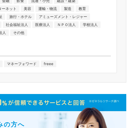
金融
飲食
流通・小売
建設・建築
ンターネット
美容
運輸・物流
製造
教育
祉
旅行・ホテル
アミューズメント・レジャー
社会福祉法人
医療法人
ＮＰＯ法人
学校法人
法人
その他
マネーフォワード
freee
みの方へ