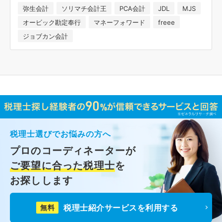
弥生会計
ソリマチ会計王
PCA会計
JDL
MJS
オービック勘定奉行
マネーフォワード
freee
ジョブカン会計
税理士選びでお悩みの方へ
プロのコーディネーターが
ご要望に合った税理士
を
お探しします
税理士紹介サービスを利用する
無料