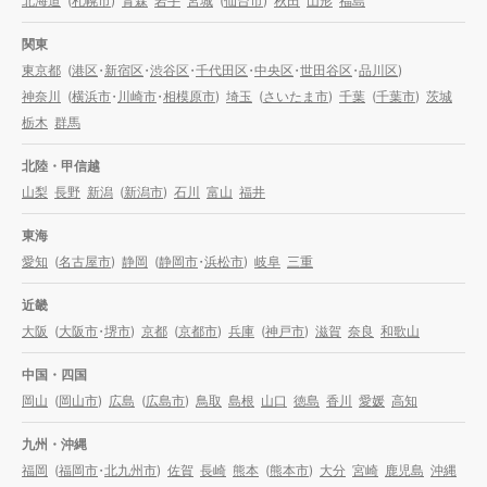
北海道
(
札幌市
)
青森
岩手
宮城
(
仙台市
)
秋田
山形
福島
関東
東京都
(
港区
・
新宿区
・
渋谷区
・
千代田区
・
中央区
・
世田谷区
・
品川区
)
神奈川
(
横浜市
・
川崎市
・
相模原市
)
埼玉
(
さいたま市
)
千葉
(
千葉市
)
茨城
栃木
群馬
北陸・甲信越
山梨
長野
新潟
(
新潟市
)
石川
富山
福井
東海
愛知
(
名古屋市
)
静岡
(
静岡市
・
浜松市
)
岐阜
三重
近畿
大阪
(
大阪市
・
堺市
)
京都
(
京都市
)
兵庫
(
神戸市
)
滋賀
奈良
和歌山
中国・四国
岡山
(
岡山市
)
広島
(
広島市
)
鳥取
島根
山口
徳島
香川
愛媛
高知
九州・沖縄
福岡
(
福岡市
・
北九州市
)
佐賀
長崎
熊本
(
熊本市
)
大分
宮崎
鹿児島
沖縄