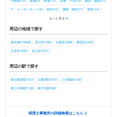
不動産(10)
金融(5)
飲食(13)
流通・小売(15)
建設・建築(11)
IT・インターネット(9)
美容(10)
運輸・物流(11)
製造(14)
教育(6)
医療・福祉(8)
旅行・ホテル(6)
もっと見る
アミューズメント・レジャー(6)
ファンド(3)
社会福祉法人(5)
周辺の地域で探す
医療法人(6)
ＮＰＯ法人(5)
学校法人(4)
一般社団法人(5)
東京都(15868)
荒川区(188)
台東区(568)
墨田区(265)
その他(4)
文京区(482)
足立区(351)
周辺の駅で探す
西日暮里駅(157)
日暮里駅(157)
三河島駅(136)
新三河島駅(128)
南千住駅(56)
税理士事務所の詳細検索はこちら