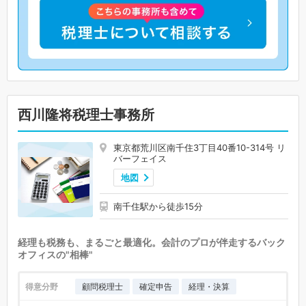
西川隆将税理士事務所
東京都荒川区南千住3丁目40番10-314号 リ
バーフェイス
地図
南千住駅から徒歩15分
経理も税務も、まるごと最適化。会計のプロが伴走するバック
オフィスの"相棒"
得意分野
顧問税理士
確定申告
経理・決算