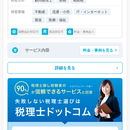
得意分野
顧問税理士
節税
相続税
得意業種
不動産
流通・小売
IT・インターネット
製造
医療・福祉
国際会計対応可
英語対応可
料金・事例あり
サービス内容
料金・事例を見る
詳細を見る