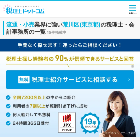
流通・小売
業界に強い
荒川区(東京都)
の税理士・会
計事務所の一覧
15件掲載中