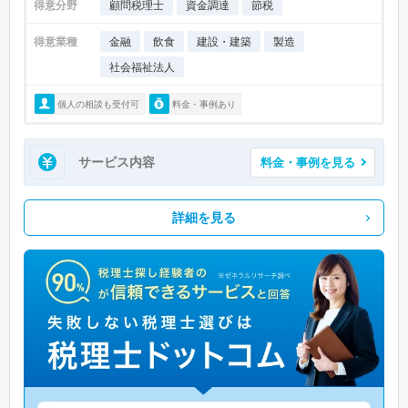
得意分野
顧問税理士
資金調達
節税
得意業種
金融
飲食
建設・建築
製造
社会福祉法人
個人の相談も受付可
料金・事例あり
サービス内容
料金・事例を見る
詳細を見る