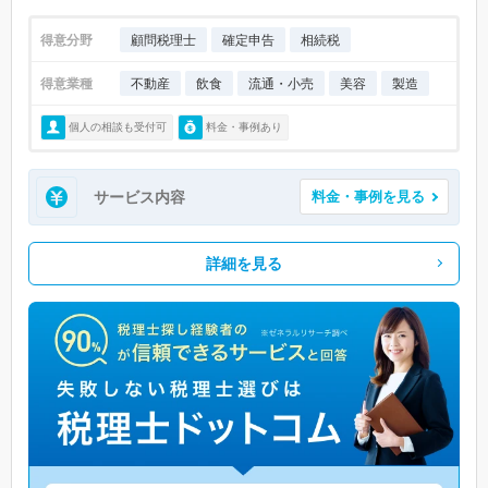
得意分野
顧問税理士
確定申告
相続税
得意業種
不動産
飲食
流通・小売
美容
製造
個人の相談も受付可
料金・事例あり
サービス内容
料金・事例を見る
詳細を見る