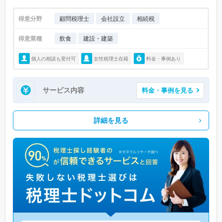
得意分野
顧問税理士
会社設立
相続税
得意業種
飲食
建設・建築
個人の相談も受付可
女性税理士在籍
料金・事例あり
サービス内容
料金・事例を見る
詳細を見る