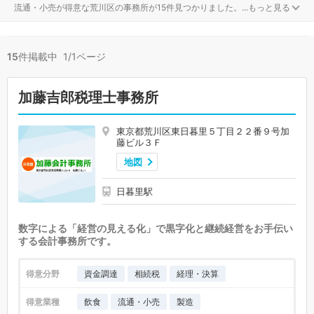
流通・小売が得意な荒川区の事務所が15件見つかりました。
...
もっと見る
15
件掲載中 1/1ページ
加藤吉郎税理士事務所
東京都荒川区東日暮里５丁目２２番９号加
藤ビル３Ｆ
地図
日暮里駅
数字による「経営の見える化」で黒字化と継続経営をお手伝い
する会計事務所です。
得意分野
資金調達
相続税
経理・決算
得意業種
飲食
流通・小売
製造