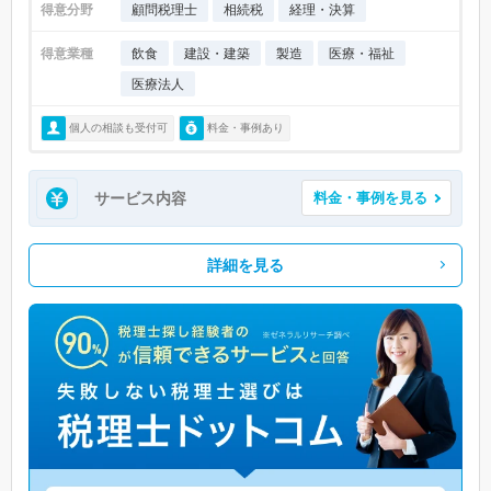
得意分野
顧問税理士
相続税
経理・決算
得意業種
飲食
建設・建築
製造
医療・福祉
医療法人
個人の相談も受付可
料金・事例あり
サービス内容
料金・事例を見る
詳細を見る