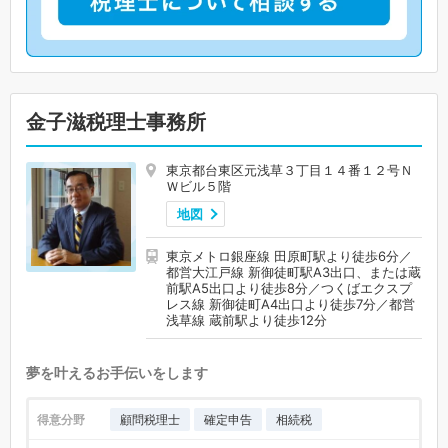
金子滋税理士事務所
東京都台東区元浅草３丁目１４番１２号Ｎ
Ｗビル５階
地図
東京メトロ銀座線 田原町駅より徒歩6分／
都営大江戸線 新御徒町駅A3出口、または蔵
前駅A5出口より徒歩8分／つくばエクスプ
レス線 新御徒町A4出口より徒歩7分／都営
浅草線 蔵前駅より徒歩12分
夢を叶えるお手伝いをします
得意分野
顧問税理士
確定申告
相続税