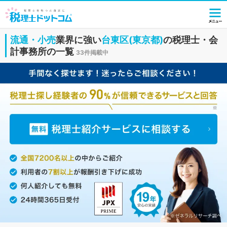
流通・小売
業界に強い
台東区(東京都)
の税理士・会
計事務所の一覧
33件掲載中