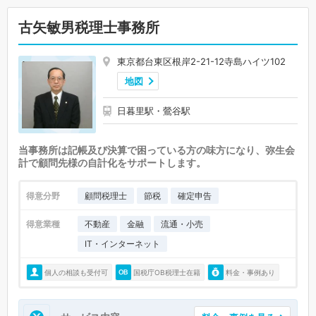
古矢敏男税理士事務所
東京都台東区根岸2-21-12寺島ハイツ102
地図
日暮里駅・鶯谷駅
当事務所は記帳及び決算で困っている方の味方になり、弥生会
計で顧問先様の自計化をサポートします。
得意分野
顧問税理士
節税
確定申告
得意業種
不動産
金融
流通・小売
IT・インターネット
個人の相談も受付可
国税庁OB税理士在籍
料金・事例あり