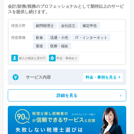
会計/財務/税務のプロフェッショナルとして期待以上のサービ
スを提供し続けます。
得意分野
顧問税理士
会社設立
確定申告
得意業種
飲食
流通・小売
IT・インターネット
製造
医療・福祉
個人の相談も受付可
料金・事例あり
サービス内容
料金・事例を見る
詳細を見る