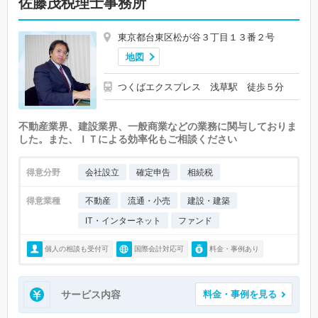
佐藤茂税理士事務所
東京都台東区松が谷３丁目１３番２号
地図
つくばエクスプレス 浅草駅 徒歩５分
不動産業界、建設業界、一般商業などの業務に関与しておりま
した。また、ＩＴによる効率化もご相談ください
得意分野
会社設立
確定申告
相続税
得意業種
不動産
流通・小売
建設・建築
IT・インターネット
ファンド
個人の相談も受付可
国際会計対応可
料金・事例あり
サービス内容
料金・事例を見る