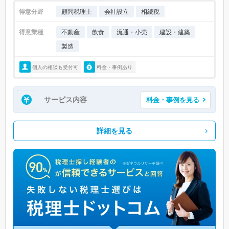
得意分野
顧問税理士
会社設立
相続税
得意業種
不動産
飲食
流通・小売
建設・建築
製造
個人の相談も受付可
料金・事例あり
サービス内容
料金・事例を見る
詳細を見る