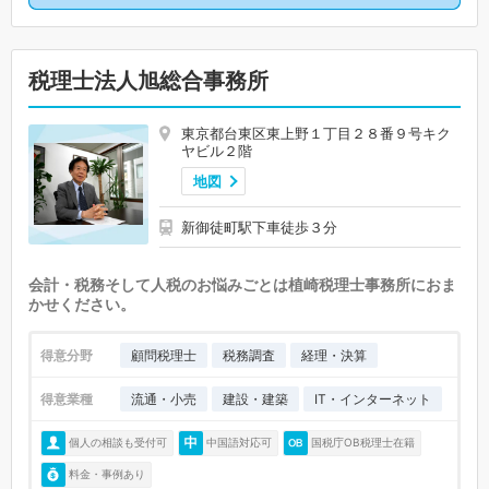
税理士法人旭総合事務所
東京都台東区東上野１丁目２８番９号キク
ヤビル２階
地図
新御徒町駅下車徒歩３分
会計・税務そして人税のお悩みごとは植崎税理士事務所におま
かせください。
得意分野
顧問税理士
税務調査
経理・決算
得意業種
流通・小売
建設・建築
IT・インターネット
個人の相談も受付可
中国語対応可
国税庁OB税理士在籍
料金・事例あり