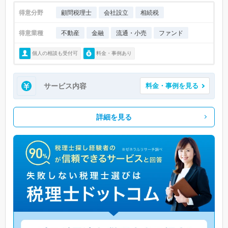
得意分野
顧問税理士
会社設立
相続税
得意業種
不動産
金融
流通・小売
ファンド
個人の相談も受付可
料金・事例あり
サービス内容
料金・事例を見る
詳細を見る