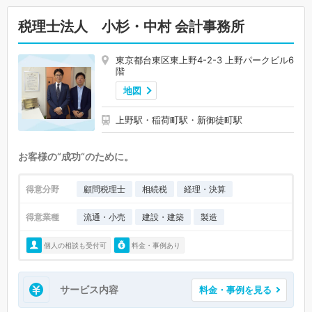
税理士法人 小杉・中村 会計事務所
東京都台東区東上野4-2-3 上野パークビル6
階
地図
上野駅・稲荷町駅・新御徒町駅
お客様の“成功“のために。
得意分野
顧問税理士
相続税
経理・決算
得意業種
流通・小売
建設・建築
製造
個人の相談も受付可
料金・事例あり
サービス内容
料金・事例を見る