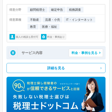
得意分野
顧問税理士
確定申告
税務調査
得意業種
不動産
流通・小売
IT・インターネット
教育
医療・福祉
個人の相談も受付可
料金・事例あり
サービス内容
料金・事例を見る
詳細を見る