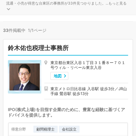
流通・小売が得意な台東区の事務所が33件見つかりました。
...
もっと見る
33
件掲載中 1/1ページ
鈴木佑也税理士事務所
東京都台東区入谷１丁目３１番８ー７０１
号ウィル・リベール東京入谷
地図
東京メトロ日比谷線 入谷駅 徒歩3分／JR山
手線 鶯谷駅 徒歩13分
IPO(株式上場)を目指す企業のために、豊富な経験に基づくア
ドバイスを提供します。
得意分野
顧問税理士
会社設立