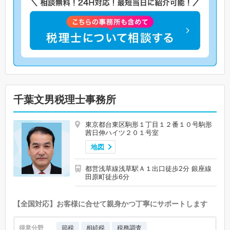
千葉文男税理士事務所
東京都台東区駒形１丁目１２番１０号駒形
茜日伸ハイツ２０１号室
地図
都営浅草線浅草駅Ａ１出口徒歩2分 銀座線
田原町徒歩6分
【全国対応】お客様に合せて親身かつ丁寧にサポートします
得意分野
節税
相続税
税務調査