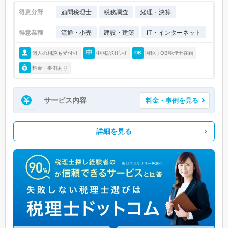
得意分野
顧問税理士
税務調査
経理・決算
得意業種
流通・小売
建設・建築
IT・インターネット
個人の相談も受付可
中国語対応可
国税庁OB税理士在籍
料金・事例あり
サービス内容
料金・事例を見る
詳細を見る