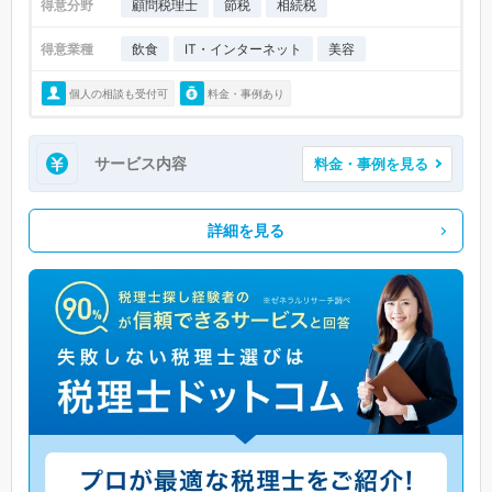
得意分野
顧問税理士
節税
相続税
得意業種
飲食
IT・インターネット
美容
個人の相談も受付可
料金・事例あり
サービス内容
料金・事例を見る
詳細を見る