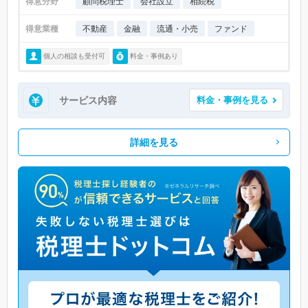
得意分野
顧問税理士
会社設立
相続税
得意業種
不動産
金融
流通・小売
ファンド
個人の相談も受付可
料金・事例あり
サービス内容
料金・事例を見る
詳細を見る