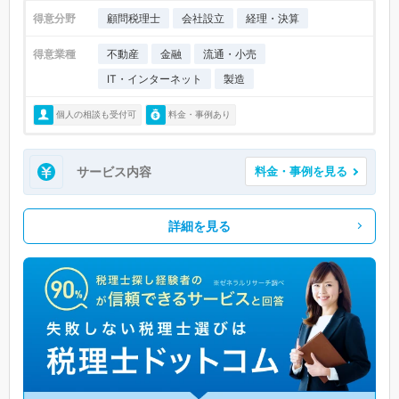
得意分野
顧問税理士
会社設立
経理・決算
得意業種
不動産
金融
流通・小売
IT・インターネット
製造
個人の相談も受付可
料金・事例あり
サービス内容
料金・事例を見る
詳細を見る