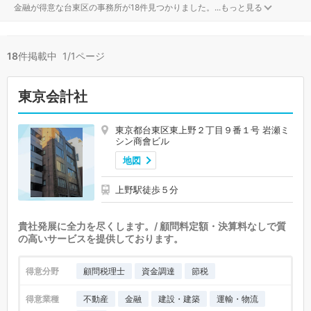
金融が得意な台東区の事務所が18件見つかりました。
...
もっと見る
18
件掲載中 1/1ページ
東京会計社
東京都台東区東上野２丁目９番１号 岩瀬ミ
シン商會ビル
地図
上野駅徒歩５分
貴社発展に全力を尽くします。/ 顧問料定額・決算料なしで質
の高いサービスを提供しております。
得意分野
顧問税理士
資金調達
節税
得意業種
不動産
金融
建設・建築
運輸・物流