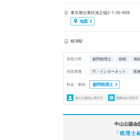
東京都台東区池之端2-1-35-609
地図
根津駅
得意分野
顧問税理士
節税
相
得意業種
IT・インターネット
医
顧問税理士
料金・事例
個人の相談も受付可
国際会計対応可
中山公認会
「税理士