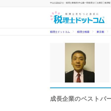
中山公認会計士・税理士事務所(中山隆一郎税理士) | 台東区 | 根津駅
税理士ドットコム
税理士検索
東京都
成長企業のベストパ