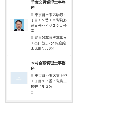
千葉文男税理士事務
所
東京都台東区駒形１
丁目１２番１０号駒形
茜日伸ハイツ２０１号
室
都営浅草線浅草駅Ａ
１出口徒歩2分 銀座線
田原町徒歩6分
木村金藏税理士事務
所
東京都台東区東上野
１丁目１３番７号第二
横井ビル３階