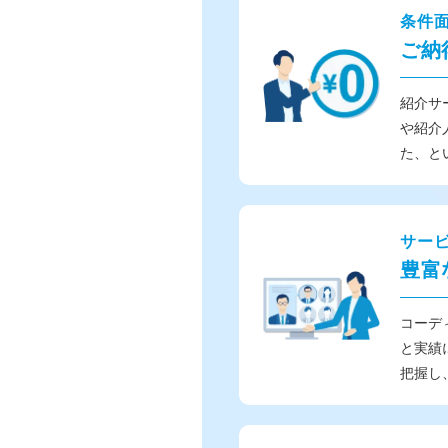
条件
ご納
紹介サ
や紹介
た、と
サー
豊富
コーデ
と実績
把握し