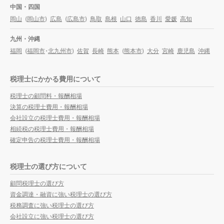
中国・四国
岡山
(
岡山市
)
広島
(
広島市
)
鳥取
島根
山口
徳島
香川
愛媛
高知
九州・沖縄
福岡
(
福岡市
・
北九州市
)
佐賀
長崎
熊本
(
熊本市
)
大分
宮崎
鹿児島
沖縄
税理士にかかる費用について
税理士の顧問料・報酬相場
決算の税理士費用・報酬相場
会社設立の税理士費用・報酬相場
相続税の税理士費用・報酬相場
確定申告の税理士費用・報酬相場
税理士の選び方について
顧問税理士の選び方
資金調達・融資に強い税理士の選び方
税務調査に強い税理士の選び方
会社設立に強い税理士の選び方