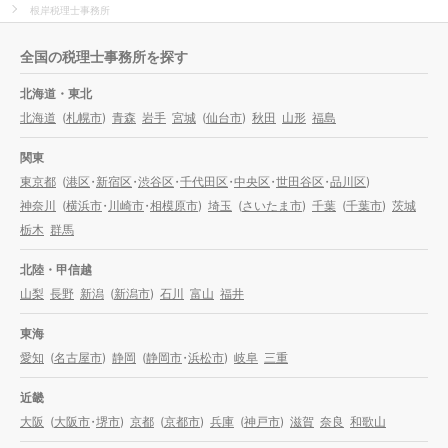
根岸税理士事務所
全国の税理士事務所を探す
北海道・東北
北海道
(
札幌市
)
青森
岩手
宮城
(
仙台市
)
秋田
山形
福島
関東
東京都
(
港区
・
新宿区
・
渋谷区
・
千代田区
・
中央区
・
世田谷区
・
品川区
)
神奈川
(
横浜市
・
川崎市
・
相模原市
)
埼玉
(
さいたま市
)
千葉
(
千葉市
)
茨城
栃木
群馬
北陸・甲信越
山梨
長野
新潟
(
新潟市
)
石川
富山
福井
東海
愛知
(
名古屋市
)
静岡
(
静岡市
・
浜松市
)
岐阜
三重
近畿
大阪
(
大阪市
・
堺市
)
京都
(
京都市
)
兵庫
(
神戸市
)
滋賀
奈良
和歌山