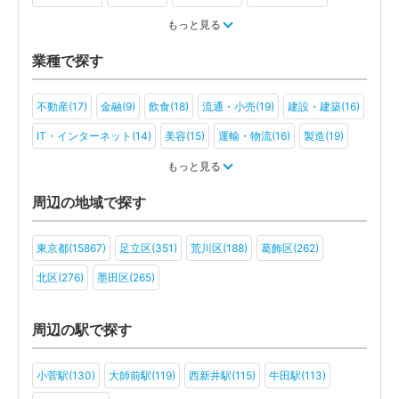
税金・お金(17)
もっと見る
業種で探す
不動産(17)
金融(9)
飲食(18)
流通・小売(19)
建設・建築(16)
IT・インターネット(14)
美容(15)
運輸・物流(16)
製造(19)
教育(12)
医療・福祉(13)
旅行・ホテル(12)
もっと見る
アミューズメント・レジャー(9)
ファンド(2)
医療法人(6)
周辺の地域で探す
ＮＰＯ法人(2)
一般社団法人(5)
その他(7)
東京都(15867)
足立区(351)
荒川区(188)
葛飾区(262)
北区(276)
墨田区(265)
周辺の駅で探す
小菅駅(130)
大師前駅(119)
西新井駅(115)
牛田駅(113)