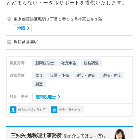
とどまらないトータルサポートを提供いたします。
東京都葛飾区堀切３丁目１番１２号小高ビル１階
地図
堀切菖蒲園駅
得意分野
顧問税理士
確定申告
税務調査
得意業種
飲食
流通・小売
建設・建築
運輸・物流
製造
料金・事例
顧問税理士
個人の相談も受付可
料金・事例あり
三知矢 勉税理士事務所
を紹介してほしい方は