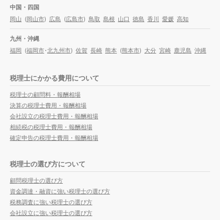
中国・四国
岡山
(
岡山市
)
広島
(
広島市
)
鳥取
島根
山口
徳島
香川
愛媛
高知
九州・沖縄
福岡
(
福岡市
・
北九州市
)
佐賀
長崎
熊本
(
熊本市
)
大分
宮崎
鹿児島
沖縄
税理士にかかる費用について
税理士の顧問料・報酬相場
決算の税理士費用・報酬相場
会社設立の税理士費用・報酬相場
相続税の税理士費用・報酬相場
確定申告の税理士費用・報酬相場
税理士の選び方について
顧問税理士の選び方
資金調達・融資に強い税理士の選び方
税務調査に強い税理士の選び方
会社設立に強い税理士の選び方