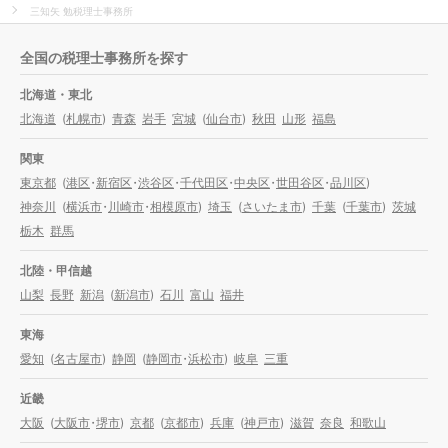
三知矢 勉税理士事務所
全国の税理士事務所を探す
北海道・東北
北海道
(
札幌市
)
青森
岩手
宮城
(
仙台市
)
秋田
山形
福島
関東
東京都
(
港区
・
新宿区
・
渋谷区
・
千代田区
・
中央区
・
世田谷区
・
品川区
)
神奈川
(
横浜市
・
川崎市
・
相模原市
)
埼玉
(
さいたま市
)
千葉
(
千葉市
)
茨城
栃木
群馬
北陸・甲信越
山梨
長野
新潟
(
新潟市
)
石川
富山
福井
東海
愛知
(
名古屋市
)
静岡
(
静岡市
・
浜松市
)
岐阜
三重
近畿
大阪
(
大阪市
・
堺市
)
京都
(
京都市
)
兵庫
(
神戸市
)
滋賀
奈良
和歌山