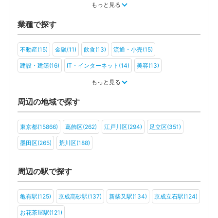
税金・お金(9)
もっと見る
業種で探す
不動産(15)
金融(11)
飲食(13)
流通・小売(15)
建設・建築(16)
IT・インターネット(14)
美容(13)
運輸・物流(15)
製造(15)
教育(10)
医療・福祉(11)
もっと見る
旅行・ホテル(9)
アミューズメント・レジャー(11)
ファンド(3)
周辺の地域で探す
社会福祉法人(5)
医療法人(8)
ＮＰＯ法人(3)
一般社団法人(7)
東京都(15866)
葛飾区(262)
江戸川区(294)
足立区(351)
その他(7)
墨田区(265)
荒川区(188)
周辺の駅で探す
亀有駅(125)
京成高砂駅(137)
新柴又駅(134)
京成立石駅(124)
お花茶屋駅(121)