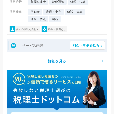
得意分野
顧問税理士
資金調達
経理・決算
得意業種
不動産
流通・小売
建設・建築
運輸・物流
製造
個人の相談も受付可
料金・事例あり
サービス内容
料金・事例を見る
詳細を見る