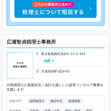
広瀬智貞税理士事務所
東京都葛飾区高砂5-23-4-304
地図
京成高砂駅 徒歩4分
代表税理士が直接担当！会計を基にした経営コンサルで事業を
支援します
得意分野
顧問税理士
確定申告
税務調査
得意業種
不動産
流通・小売
建設・建築
製造