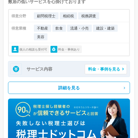
敷居の低いサービスを心掛けております
得意分野
顧問税理士
相続税
税務調査
得意業種
不動産
飲食
流通・小売
建設・建築
美容
個人の相談も受付可
料金・事例あり
サービス内容
料金・事例を見る
詳細を見る