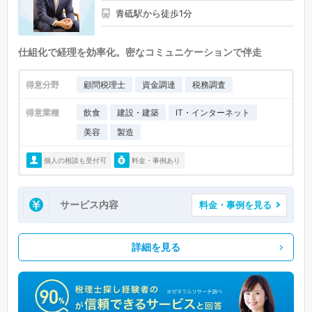
青砥駅から徒歩1分
仕組化で経理を効率化。密なコミュニケーションで伴走
得意分野
顧問税理士
資金調達
税務調査
得意業種
飲食
建設・建築
IT・インターネット
美容
製造
個人の相談も受付可
料金・事例あり
サービス内容
料金・事例を見る
詳細を見る