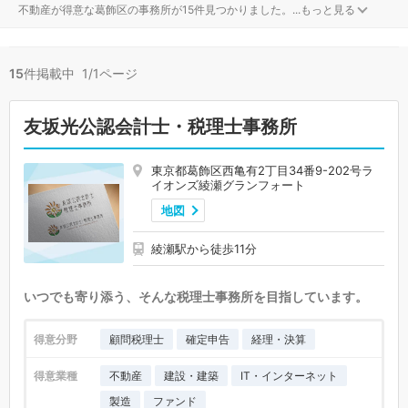
不動産が得意な葛飾区の事務所が15件見つかりました。
...
もっと見る
15
件掲載中 1/1ページ
友坂光公認会計士・税理士事務所
東京都葛飾区西亀有2丁目34番9-202号ラ
イオンズ綾瀬グランフォート
地図
綾瀬駅から徒歩11分
いつでも寄り添う、そんな税理士事務所を目指しています。
得意分野
顧問税理士
確定申告
経理・決算
得意業種
不動産
建設・建築
IT・インターネット
製造
ファンド