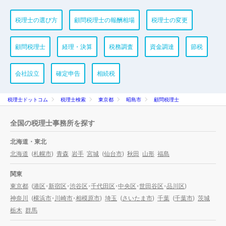
税理士の選び方
顧問税理士の報酬相場
税理士の変更
顧問税理士
経理・決算
税務調査
資金調達
節税
会社設立
確定申告
相続税
税理士ドットコム
税理士検索
東京都
昭島市
顧問税理士
全国の税理士事務所を探す
北海道・東北
北海道
(
札幌市
)
青森
岩手
宮城
(
仙台市
)
秋田
山形
福島
関東
東京都
(
港区
・
新宿区
・
渋谷区
・
千代田区
・
中央区
・
世田谷区
・
品川区
)
神奈川
(
横浜市
・
川崎市
・
相模原市
)
埼玉
(
さいたま市
)
千葉
(
千葉市
)
茨城
栃木
群馬