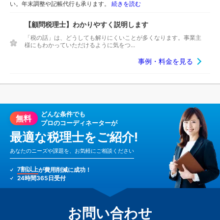
い。年末調整や記帳代行も承ります。
続きを読む
【顧問税理士】わかりやすく説明します
「税の話」は、どうしても解りにくいことが多くなります。事業主
様にもわかっていただけるように気をつ...
事例・料金を見る
どんな条件でも
無料
プロのコーディネーターが
最適な税理士をご紹介!
あなたのニーズや課題を、お気軽にご相談ください
7割以上
が費用削減に成功！
24時間365日受付
お問い合わせ