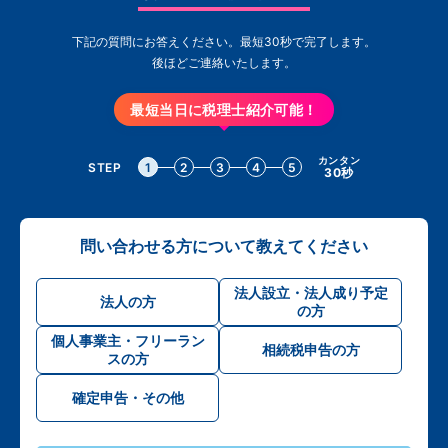
下記の質問にお答えください。最短30秒で完了します。
後ほどご連絡いたします。
最短当日に税理士紹介可能！
カンタン
STEP
1
2
3
4
5
30秒
問い合わせる方について教えてください
法人設立・法人成り予定
法人の方
の方
個人事業主・フリーラン
相続税申告の方
スの方
確定申告・その他