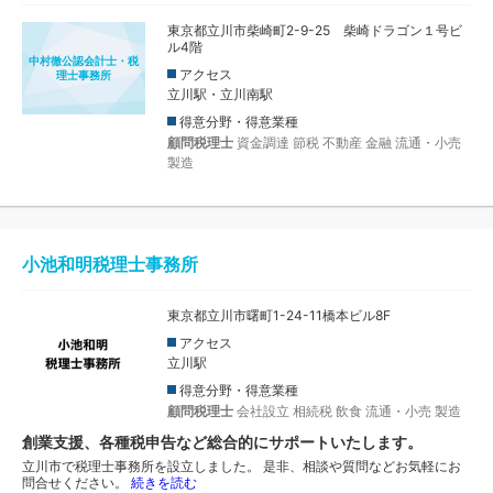
東京都立川市柴崎町2-9-25 柴崎ドラゴン１号ビ
ル4階
中村徹公認会計士・税
アクセス
理士事務所
立川駅・立川南駅
得意分野・得意業種
顧問税理士
資金調達
節税
不動産
金融
流通・小売
製造
小池和明税理士事務所
東京都立川市曙町1-24-11橋本ビル8F
アクセス
立川駅
得意分野・得意業種
顧問税理士
会社設立
相続税
飲食
流通・小売
製造
創業支援、各種税申告など総合的にサポートいたします。
立川市で税理士事務所を設立しました。 是非、相談や質問などお気軽にお
問合せください。
続きを読む