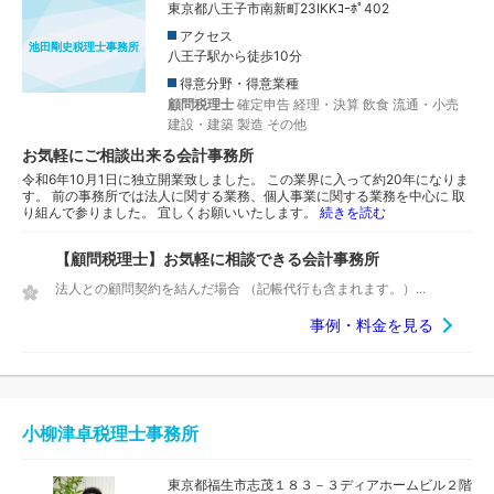
東京都八王子市南新町23IKKｺｰﾎﾟ402
アクセス
池田剛史税理士事務所
八王子駅から徒歩10分
得意分野・得意業種
顧問税理士
確定申告
経理・決算
飲食
流通・小売
建設・建築
製造
その他
お気軽にご相談出来る会計事務所
令和6年10月1日に独立開業致しました。 この業界に入って約20年になりま
す。 前の事務所では法人に関する業務、個人事業に関する業務を中心に 取
り組んで参りました。 宜しくお願いいたします。
続きを読む
【顧問税理士】お気軽に相談できる会計事務所
法人との顧問契約を結んだ場合 （記帳代行も含まれます。）...
事例・料金を見る
小柳津卓税理士事務所
東京都福生市志茂１８３－３ディアホームビル２階