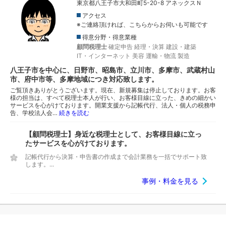
東京都八王子市大和田町5-20-8 アネックスＮ
アクセス
※ご連絡頂ければ、こちらからお伺いも可能です
得意分野・得意業種
顧問税理士
確定申告
経理・決算
建設・建築
IT・インターネット
美容
運輸・物流
製造
八王子市を中心に、日野市、昭島市、立川市、多摩市、武蔵村山
市、府中市等、多摩地域につき対応致します。
ご覧頂きありがとうございます。現在、新規募集は停止しております。お客
様の担当は、すべて税理士本人が行い、お客様目線に立った、きめの細かい
サービスを心がけております。開業支援から記帳代行、法人・個人の税務申
告、学校法人会…
続きを読む
【顧問税理士】身近な税理士として、お客様目線に立っ
たサービスを心がけております。
記帳代行から決算・申告書の作成まで会計業務を一括でサポート致
します。...
事例・料金を見る