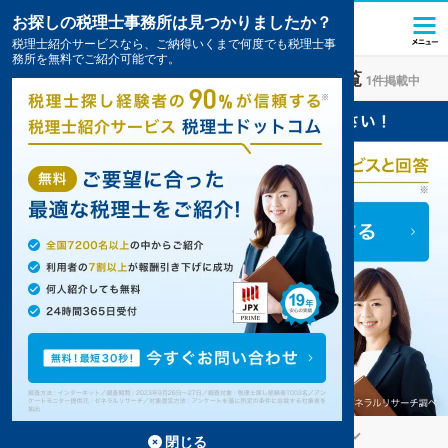
お探しの税理士事務所は見つかりましたか？
税理士紹介サービスなら、ご納得いくまで何度でも税理士事
務所を無料でご紹介可能です。
昭島
の
顧問税理士
のおすすめ事務所の一覧
1件掲載中
昭島の顧問税理士事務所が1件見つかりました。
...
もっと見る
閉じる