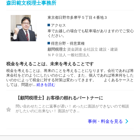
森田範文税理士事務所
東京都日野市多摩平５丁目４番地３
アクセス
車でお越しの場合でも駐車場がありますのでご安心
ください。
得意分野・得意業種
顧問税理士
資金調達
会社設立
建設・建築
ＮＰＯ法人
一般社団法人
税金を考えることは、未来を考えることです
税金を考えることは、将来のことを考えることになります。会社であれば将
来会社をどのようにしたいのかによって、また、個人であれば将来何をした
いのかによって税金に対する対策は変わってきます。 よくあるケースと
しては、問題が…
続きを読む
【顧問税理士】お客様の頼れるパートナーに
問い合わせたことに返事が遅い！ めったに面談ができないので相談
がしたいのに出来ない！ 面談ができ...
事例・料金を見る