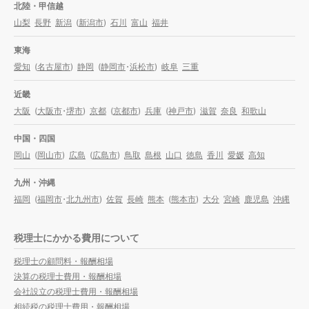
北陸・甲信越
山梨
長野
新潟
(
新潟市
)
石川
富山
福井
東海
愛知
(
名古屋市
)
静岡
(
静岡市
・
浜松市
)
岐阜
三重
近畿
大阪
(
大阪市
・
堺市
)
京都
(
京都市
)
兵庫
(
神戸市
)
滋賀
奈良
和歌山
中国・四国
岡山
(
岡山市
)
広島
(
広島市
)
鳥取
島根
山口
徳島
香川
愛媛
高知
九州・沖縄
福岡
(
福岡市
・
北九州市
)
佐賀
長崎
熊本
(
熊本市
)
大分
宮崎
鹿児島
沖縄
税理士にかかる費用について
税理士の顧問料・報酬相場
決算の税理士費用・報酬相場
会社設立の税理士費用・報酬相場
相続税の税理士費用・報酬相場