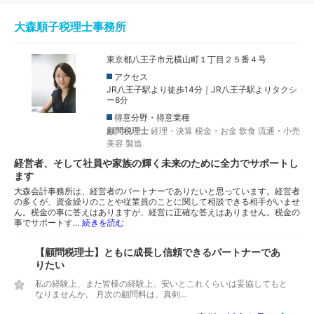
大森順子税理士事務所
東京都八王子市元横山町１丁目２５番４号
アクセス
JR八王子駅より徒歩14分｜JR八王子駅よりタクシ
ー8分
得意分野・得意業種
顧問税理士
経理・決算
税金・お金
飲食
流通・小売
美容
製造
経営者、そして社員や家族の輝く未来のために全力でサポートし
ます
大森会計事務所は、経営者のパートナーでありたいと思っています。経営者
の多くが、資金繰りのことや従業員のことに関して相談できる相手がいませ
ん。税金の事に答えはありますが、経営に正確な答えはありません。税金の
事でサポートす…
続きを読む
【顧問税理士】ともに成長し信頼できるパートナーであ
りたい
私の経験上、また皆様の経験上、安いとこれくらいは妥協してもと
なりませんか。 月次の顧問料は、真剣...