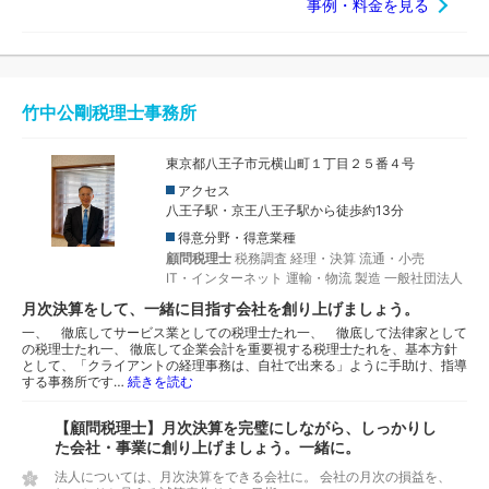
事例・料金を見る
竹中公剛税理士事務所
東京都八王子市元横山町１丁目２５番４号
アクセス
八王子駅・京王八王子駅から徒歩約13分
得意分野・得意業種
顧問税理士
税務調査
経理・決算
流通・小売
IT・インターネット
運輸・物流
製造
一般社団法人
月次決算をして、一緒に目指す会社を創り上げましょう。
一、 徹底してサービス業としての税理士たれ一、 徹底して法律家として
の税理士たれ一、 徹底して企業会計を重要視する税理士たれを、基本方針
として、「クライアントの経理事務は、自社で出来る」ように手助け、指導
する事務所です…
続きを読む
【顧問税理士】月次決算を完璧にしながら、しっかりし
た会社・事業に創り上げましょう。一緒に。
法人については、月次決算をできる会社に。 会社の月次の損益を、