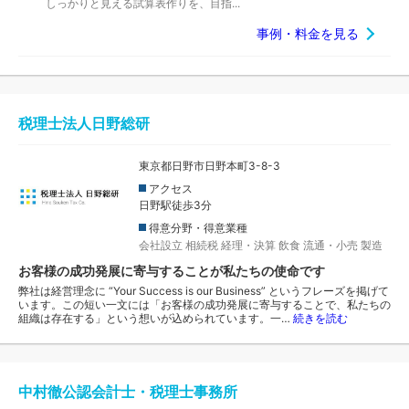
しっかりと見える試算表作りを、目指...
事例・料金を見る
税理士法人日野総研
東京都日野市日野本町3-8-3
アクセス
日野駅徒歩3分
得意分野・得意業種
会社設立
相続税
経理・決算
飲食
流通・小売
製造
お客様の成功発展に寄与することが私たちの使命です
弊社は経営理念に “Your Success is our Business” というフレーズを掲げて
います。この短い一文には「お客様の成功発展に寄与することで、私たちの
組織は存在する」という想いが込められています。一…
続きを読む
中村徹公認会計士・税理士事務所