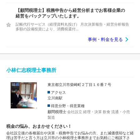
【顧問税理士】税務申告から経営分析までお客様企業の
経営をバックアップいたします。
記帳代行サービス（経理資料丸投げ） 月次決算報告・経営分析報告
多額の設備投資により、消費税還付...
事例・料金を見る
小林仁志税理士事務所
東京都立川市柴崎町２丁目１６番７号
アクセス
立川南駅
得意分野・得意業種
顧問税理士
会社設立
経理・決算
飲食
流通・小売
製造
税金の悩み、おまかせください！
会社設立後の各種届出や決算・税務申告でお悩みの方、また減価償却など経
理は苦手だと言う方は立川市の小林税理士事務所までお気軽にご相談下さ