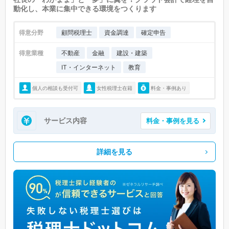
動化し、本業に集中できる環境をつくります
得意分野
顧問税理士
資金調達
確定申告
得意業種
不動産
金融
建設・建築
IT・インターネット
教育
個人の相談も受付可
女性税理士在籍
料金・事例あり
サービス内容
料金・事例を見る
詳細を見る