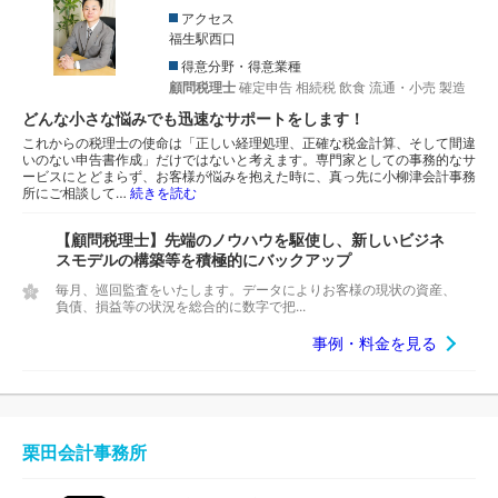
アクセス
福生駅西口
得意分野・得意業種
顧問税理士
確定申告
相続税
飲食
流通・小売
製造
どんな小さな悩みでも迅速なサポートをします！
これからの税理士の使命は「正しい経理処理、正確な税金計算、そして間違
いのない申告書作成」だけではないと考えます。専門家としての事務的なサ
ービスにとどまらず、お客様が悩みを抱えた時に、真っ先に小柳津会計事務
所にご相談して…
続きを読む
【顧問税理士】先端のノウハウを駆使し、新しいビジネ
スモデルの構築等を積極的にバックアップ
毎月、巡回監査をいたします。データによりお客様の現状の資産、
負債、損益等の状況を総合的に数字で把...
事例・料金を見る
栗田会計事務所