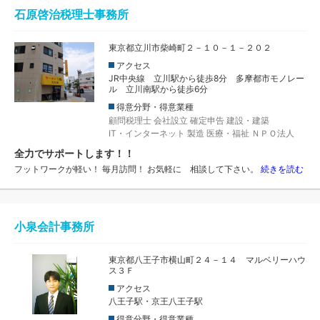
石原啓治税理士事務所
東京都立川市柴崎町２－１０－１－２０２
アクセス
JR中央線 立川駅から徒歩8分 多摩都市モノレー
ル 立川南駅から徒歩6分
得意分野・得意業種
顧問税理士
会社設立
確定申告
建設・建築
IT・インターネット
製造
医療・福祉
ＮＰＯ法人
全力でサポートします！！
フットワークが軽い！ 毎月訪問！ お気軽に 相談して下さい。
続きを読む
小泉会計事務所
東京都八王子市横山町２４－１４ マルベリーハウ
ス３Ｆ
アクセス
八王子駅・京王八王子駅
得意分野・得意業種