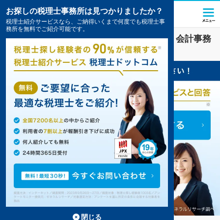
お探しの税理士事務所は見つかりましたか？
税理士紹介サービスなら、ご納得いくまで何度でも税理士事
務所を無料でご紹介可能です。
教育
業界に強い
昭島市(東京都)
の税理士・会計事務
所の一覧
1件掲載中
閉じる