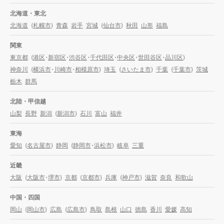
北海道・東北
北海道
(
札幌市
)
青森
岩手
宮城
(
仙台市
)
秋田
山形
福島
関東
東京都
(
港区
・
新宿区
・
渋谷区
・
千代田区
・
中央区
・
世田谷区
・
品川区
)
神奈川
(
横浜市
・
川崎市
・
相模原市
)
埼玉
(
さいたま市
)
千葉
(
千葉市
)
茨城
栃木
群馬
北陸・甲信越
山梨
長野
新潟
(
新潟市
)
石川
富山
福井
東海
愛知
(
名古屋市
)
静岡
(
静岡市
・
浜松市
)
岐阜
三重
近畿
大阪
(
大阪市
・
堺市
)
京都
(
京都市
)
兵庫
(
神戸市
)
滋賀
奈良
和歌山
中国・四国
岡山
(
岡山市
)
広島
(
広島市
)
鳥取
島根
山口
徳島
香川
愛媛
高知