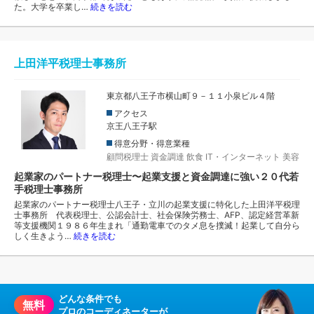
た。大学を卒業し…
続きを読む
上田洋平税理士事務所
東京都八王子市横山町９－１１小泉ビル４階
アクセス
京王八王子駅
得意分野・得意業種
顧問税理士
資金調達
飲食
IT・インターネット
美容
起業家のパートナー税理士〜起業支援と資金調達に強い２０代若
手税理士事務所
起業家のパートナー税理士八王子・立川の起業支援に特化した上田洋平税理
士事務所 代表税理士、公認会計士、社会保険労務士、AFP、認定経営革新
等支援機関１９８６年生まれ「通勤電車でのタメ息を撲滅！起業して自分ら
しく生きよう…
続きを読む
どんな条件でも
無料
プロのコーディネーターが