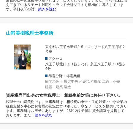
業務の効率化支援等を基本的なサービスとしています。また、昨今急速に増
えてきているリモート対応やクラウド会計ソフトも積極的に導入していま
す。平日夜間の対…
続きを読む
山嵜美樹税理士事務所
東京都八王子市新町2-5コスモリード八王子2階12
号室
アクセス
八王子駅北口より徒歩7分、京王八王子駅より徒歩
4分
得意分野・得意業種
顧問税理士
確定申告
相続税
不動産
流通・小売
建設・建築
製造
資産税専門出身の女性税理士 相続生前対策はお任せ下さい。
税理士の山嵜美樹です。当事務所は、相続税の申告・生前対策・中小企業の
税務支援を中心にお客様の状況に寄り添った丁寧なサービスを提供しており
ます。事務所は八王子にありますが、23区内や近隣に貸会議室を提携して
おります。また…
続きを読む