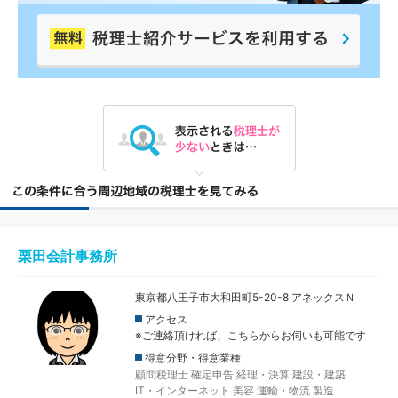
栗田会計事務所
東京都八王子市大和田町5-20-8 アネックスＮ
アクセス
※ご連絡頂ければ、こちらからお伺いも可能です
得意分野・得意業種
顧問税理士
確定申告
経理・決算
建設・建築
IT・インターネット
美容
運輸・物流
製造