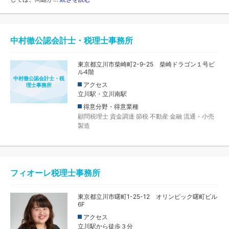
中村徹公認会計士・税理士事務所
東京都立川市柴崎町2-9-25 柴崎ドラゴン１号ビ
ル4階
中村徹公認会計士・税
アクセス
理士事務所
立川駅・立川南駅
得意分野・得意業種
顧問税理士
資金調達
節税
不動産
金融
流通・小売
製造
フィオーレ税理士事務所
東京都立川市曙町1-25-12 オリンピック曙町ビル
6F
アクセス
立川駅から徒歩３分