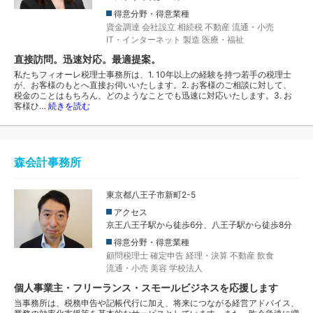
得意分野・得意業種
資金調達
会社設立
相続税
不動産
流通・小売
IT・インターネット
製造
医療・福祉
直接訪問。迅速対応。最適提案。
私たちフィオーレ税理士事務所は、1. 10年以上の経験を持つ若手の税理士
が、お客様のもとへ直接お伺いいたします。2. お客様のご相談に対して、
税金のことはもちろん、どのようなことでも迅速に対応いたします。3. お
客様ひ…
続きを読む
森会計事務所
東京都八王子市新町2-5
アクセス
京王八王子駅から徒歩6分、八王子駅から徒歩8分
得意分野・得意業種
顧問税理士
確定申告
経理・決算
不動産
飲食
流通・小売
美容
学校法人
個人事業主・フリーランス・スモールビジネスを応援します
当事務所は、税務申告や記帳代行に加え、将来につながる経営アドバイス、