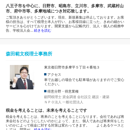
八王子市を中心に、日野市、昭島市、立川市、多摩市、武蔵村山
市、府中市等、多摩地域につき対応致します。
ご覧頂きありがとうございます。現在、新規募集は停止しております。お客
様の担当は、すべて税理士本人が行い、お客様目線に立った、きめの細かい
サービスを心がけております。開業支援から記帳代行、法人・個人の税務申
告、学校法人会…
続きを読む
森田範文税理士事務所
東京都日野市多摩平５丁目４番地３
アクセス
車でお越しの場合でも駐車場がありますのでご安心
ください。
得意分野・得意業種
顧問税理士
資金調達
会社設立
建設・建築
ＮＰＯ法人
一般社団法人
税金を考えることは、未来を考えることです
税金を考えることは、将来のことを考えることになります。会社であれば将
来会社をどのようにしたいのかによって、また、個人であれば将来何をした
いのかによって税金に対する対策は変わってきます。 よくあるケースと
しては、問題が…
続きを読む