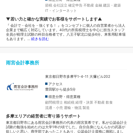
節税
会社設立
確定申告
不動産
金融
建設・建築
IT・インターネット
▼若い力と確かな実績でお客様をサポートします▲
『 会計で・会社を・強くする！ 』をコンセプトに個人の自営業者から法人
企業まで幅広く対応しています。40代の所長税理士を中心に担当スタッフ
全員が税理士試験の科目合格者です。八王子駅北口徒歩6分。来客用駐車場
もあります。…
続きを読む
雨宮会計事務所
東京都日野市多摩平1-4-11 大彌ビル202
アクセス
豊田駅から徒歩5分
得意分野・得意業種
顧問税理士
相続税
経理・決算
不動産
飲食
流通・小売
運輸・物流
製造
多摩エリアの経営者に寄り添うサポート
東京都日野市にある雨宮会計事務所の代表の雨宮英希です。私が公認会計士
試験の勉強を始めたのは大学1年の頃でした。自分自身になんらかの武器が
欲しいと思い、商学部であったこともあり、公認会計士資格に挑戦しまし