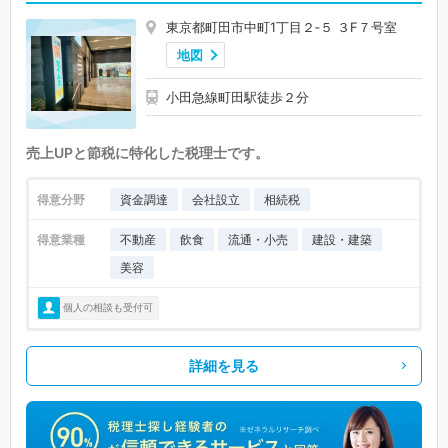
東京都町田市中町1丁目２‐５ ３F７号室
地図
小田急線町田駅徒歩２分
売上UPと節税に特化した税理士です。
得意分野
資金調達
会社設立
相続税
得意業種
不動産
飲食
流通・小売
建設・建築
美容
個人の相談も受付可
詳細を見る