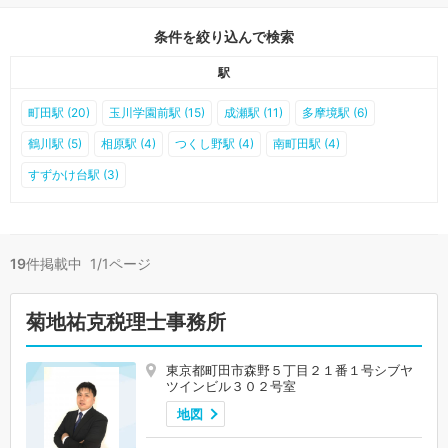
条件を絞り込んで検索
駅
町田駅 (20)
玉川学園前駅 (15)
成瀬駅 (11)
多摩境駅 (6)
鶴川駅 (5)
相原駅 (4)
つくし野駅 (4)
南町田駅 (4)
すずかけ台駅 (3)
19
件掲載中 1/1ページ
菊地祐克税理士事務所
東京都町田市森野５丁目２１番１号シブヤ
ツインビル３０２号室
地図