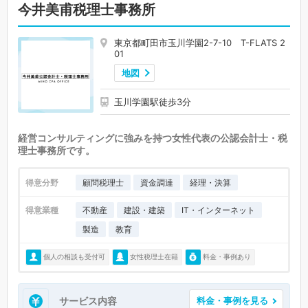
今井美甫税理士事務所
東京都町田市玉川学園2-7-10 T-FLATS 2
01
地図
玉川学園駅徒歩3分
経営コンサルティングに強みを持つ女性代表の公認会計士・税
理士事務所です。
得意分野
顧問税理士
資金調達
経理・決算
得意業種
不動産
建設・建築
IT・インターネット
製造
教育
個人の相談も受付可
女性税理士在籍
料金・事例あり
サービス内容
料金・事例を見る