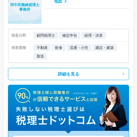
地図
羽中田雅綺税理士
事務所
得意分野
顧問税理士
確定申告
経理・決算
得意業種
不動産
飲食
流通・小売
建設・建築
製造
詳細を見る