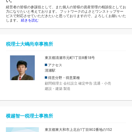
い。
経営者の皆様の参謀役として、また個人の皆様の資産管理の相談役としてお
力になりたいと考えております。 フットワークのよさとワンストップサー
ビスで対応させていただきたいと思っておりますので、よろしくお願いいた
します。
続きを読む
税理士大嶋尚幸事務所
東京都清瀬市元町1丁目8番18号
アクセス
清瀬駅
得意分野・得意業種
顧問税理士
会社設立
確定申告
流通・小売
建設・建築
製造
横越智一税理士事務所
東京都東大和市上北台1丁目902番地の152