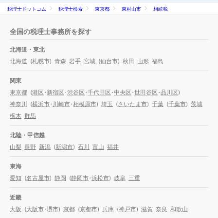
税理士ドットコム
税理士検索
東京都
東村山市
相続税
全国の税理士事務所を探す
北海道・東北
北海道
(
札幌市
)
青森
岩手
宮城
(
仙台市
)
秋田
山形
福島
関東
東京都
(
港区
・
新宿区
・
渋谷区
・
千代田区
・
中央区
・
世田谷区
・
品川区
)
神奈川
(
横浜市
・
川崎市
・
相模原市
)
埼玉
(
さいたま市
)
千葉
(
千葉市
)
茨城
栃木
群馬
北陸・甲信越
山梨
長野
新潟
(
新潟市
)
石川
富山
福井
東海
愛知
(
名古屋市
)
静岡
(
静岡市
・
浜松市
)
岐阜
三重
近畿
大阪
(
大阪市
・
堺市
)
京都
(
京都市
)
兵庫
(
神戸市
)
滋賀
奈良
和歌山