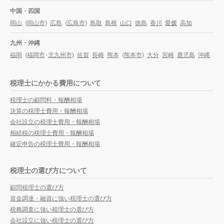
中国・四国
岡山
(
岡山市
)
広島
(
広島市
)
鳥取
島根
山口
徳島
香川
愛媛
高知
九州・沖縄
福岡
(
福岡市
・
北九州市
)
佐賀
長崎
熊本
(
熊本市
)
大分
宮崎
鹿児島
沖縄
税理士にかかる費用について
税理士の顧問料・報酬相場
決算の税理士費用・報酬相場
会社設立の税理士費用・報酬相場
相続税の税理士費用・報酬相場
確定申告の税理士費用・報酬相場
税理士の選び方について
顧問税理士の選び方
資金調達・融資に強い税理士の選び方
税務調査に強い税理士の選び方
会社設立に強い税理士の選び方