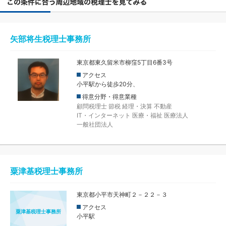
矢部将生税理士事務所
東京都東久留米市柳窪5丁目6番3号
アクセス
小平駅から徒歩20分、
得意分野・得意業種
顧問税理士
節税
経理・決算
不動産
IT・インターネット
医療・福祉
医療法人
一般社団法人
粟津基税理士事務所
東京都小平市天神町２－２２－３
アクセス
粟津基税理士事務所
小平駅