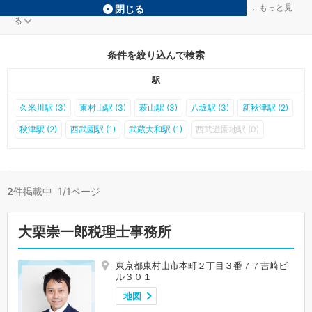
東村山の相続税対策を扱う税理士事務所が2件見つかりました。
...
もっと見
閉じる
る
条件を絞り込んで検索
駅
久米川駅 (3)
東村山駅 (3)
萩山駅 (3)
八坂駅 (3)
新秋津駅 (2)
秋津駅 (2)
西武園駅 (1)
武蔵大和駅 (1)
西武遊園地駅 (0)
2
件掲載中 1/1ページ
大栗崇一郎税理士事務所
東京都東村山市本町２丁目３番７７吉崎ビ
ル３０１
地図