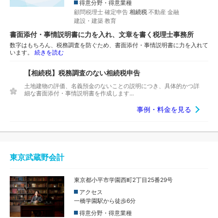
得意分野・得意業種
顧問税理士
確定申告
相続税
不動産
金融
建設・建築
教育
書面添付・事情説明書に力を入れ、文章を書く税理士事務所
数字はもちろん、税務調査を防ぐため、書面添付・事情説明書に力を入れて
います。
続きを読む
【相続税】税務調査のない相続税申告
土地建物の評価、名義預金のないことの説明につき、具体的かつ詳
細な書面添付・事情説明書を作成します...
事例・料金を見る
東京武蔵野会計
東京都小平市学園西町2丁目25番29号
アクセス
一橋学園駅から徒歩6分
得意分野・得意業種