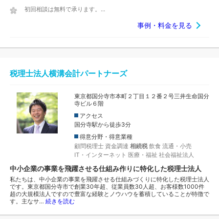
初回相談は無料で承ります。...
事例・料金を見る
税理士法人横溝会計パートナーズ
東京都国分寺市本町２丁目１２番２号三井生命国分
寺ビル６階
アクセス
国分寺駅から徒歩3分
得意分野・得意業種
顧問税理士
資金調達
相続税
飲食
流通・小売
IT・インターネット
医療・福祉
社会福祉法人
中小企業の事業を飛躍させる仕組み作りに特化した税理士法人
私たちは、中小企業の事業を飛躍させる仕組みづくりに特化した税理士法人
です。東京都国分寺市で創業30年超、従業員数30人超、お客様数1000件
超の大規模法人ですので豊富な経験とノウハウを蓄積していることが特徴で
す。主なサ…
続きを読む