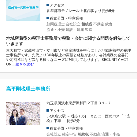
アクセス
横越智一税理士事務所
多摩都市モノレール上北台駅より徒歩6分
得意分野・得意業種
顧問税理士
会社設立
相続税
不動産
飲食
流通・小売
建設・建築
製造
地域密着型の税理士事務所で税務・会計に関する問題を解決して
いきます
東大和市・武蔵村山市・立川市など多摩地域を中心にした地域密着型の税理
士事務所です。先代より30年以上の実績と経験があり、会計業務の全委託
や定期巡回など異なる様々なニーズに対応しております。SECURITY ACTI
ON…
続きを読む
高平剛税理士事務所
埼玉県所沢市東所沢和田２丁目３１−７
アクセス
JR東所沢駅 － 徒歩13分 または 西武バス「下安
松」下車 － 徒歩2分
得意分野・得意業種
会社設立
確定申告
相続税
不動産
流通・小売