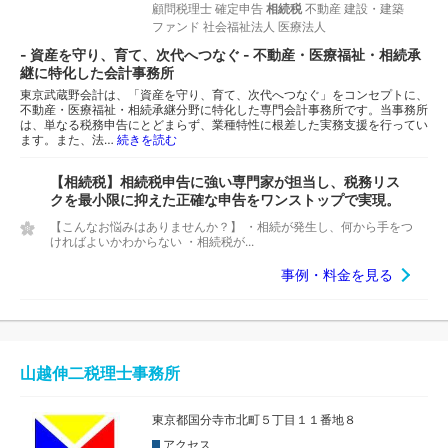
顧問税理士
確定申告
相続税
不動産
建設・建築
ファンド
社会福祉法人
医療法人
- 資産を守り、育て、次代へつなぐ - 不動産・医療福祉・相続承
継に特化した会計事務所
東京武蔵野会計は、「資産を守り、育て、次代へつなぐ」をコンセプトに、
不動産・医療福祉・相続承継分野に特化した専門会計事務所です。当事務所
は、単なる税務申告にとどまらず、業種特性に根差した実務支援を行ってい
ます。また、法…
続きを読む
【相続税】相続税申告に強い専門家が担当し、税務リス
クを最小限に抑えた正確な申告をワンストップで実現。
【こんなお悩みはありませんか？】 ・相続が発生し、何から手をつ
ければよいかわからない ・相続税が...
事例・料金を見る
山越伸二税理士事務所
東京都国分寺市北町５丁目１１番地８
アクセス