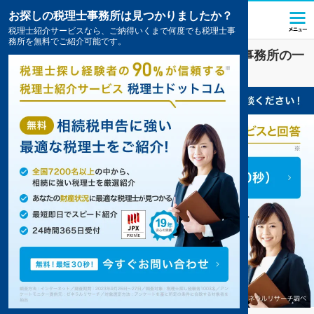
お探しの税理士事務所は見つかりましたか？
税理士紹介サービスなら、ご納得いくまで何度でも税理士事
務所を無料でご紹介可能です。
東村山
で
相続税
対策を扱う税理士・会計事務所の一
覧
2件掲載中