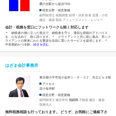
鷹の台駅から徒歩15分
得意分野・得意業種
顧問税理士
税務調査
経理・決算
飲食
流通・小売
建設・建築
製造
アミューズメント・レジャー
会計・税務を窓口にフットワークも軽く対応します
＊ 納税者の側に立った視点で、納税者を守り、適切な節税のアドバイス
を、心を込めて、熱く語ります。＊ クライアントと共に前に進み、常にク
ライアントの将来にわたる繁栄を念頭に置いたサービスを提供します。＊
中長期的かつ冷静…
続きを読む
はざま会計事務所
東京都小平市花小金井１－６－３２ 共立ビル３階
アクセス
花小金井駅
得意分野・得意業種
顧問税理士
確定申告
相続税
不動産
建設・建築
医療法人
無料税務相談も行っております。 どうぞ、お気軽にご連絡下さ