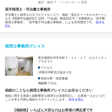
建設・建築
IT・インターネット
製造
高平税理士・司法書士事務所
司法書士と税理士のダブルライセンスで、相続・登記をトータルサポートし
ます【関東甲信越対応】訪問・TV会議・郵送対応可／当事務所は「高平剛
税理士事務所」「高平順子司法書士事務所」による共同運営です。
続きを
読む
税理士事務所グレイス
東京都国分寺市本町３－１１－１７ ビルドシティ
プラザ４Ｆ
アクセス
JR国分寺駅北口徒歩３分
得意分野・得意業種
相続税
不動産
相続のことなら税理士事務所グレイスにお任せください
相続に関する実績と経験豊富な税理士が直接対応し、 お客様一人ひとりの
ことを考え円満な相続をサポートいたします。
続きを読む
【相続税】いちばん大切なのはお客様の満足度です