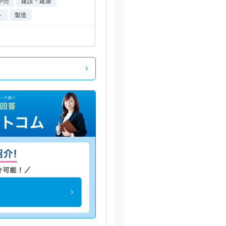
小売
建設・建築
ト
製造