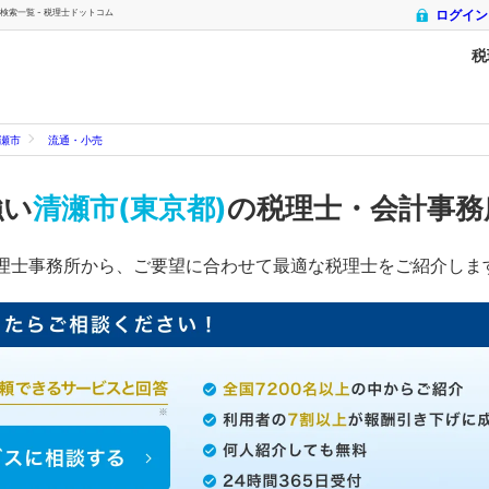
索一覧 - 税理士ドットコム
ログイン
税
瀬市
流通・小売
強い
清瀬市(東京都)
の税理士・会計事務
理士事務所から、ご要望に合わせて最適な税理士をご紹介しま