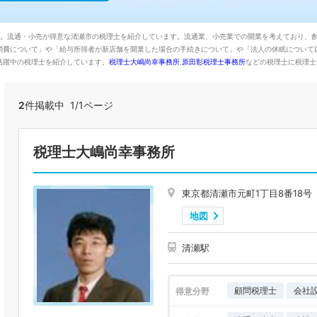
た。流通・小売が得意な清瀬市の税理士を紹介しています。流通業、小売業での開業を考えており、
消費について」や「給与所得者が新店舗を開業した場合の手続きについて」や「法人の休眠について
活躍中の税理士を紹介しています。
税理士大嶋尚幸事務所
,
原田彰税理士事務所
などの税理士に税理士
2
件掲載中 1/1ページ
税理士大嶋尚幸事務所
東京都清瀬市元町1丁目8番18号
地図
清瀬駅
顧問税理士
会社
得意分野