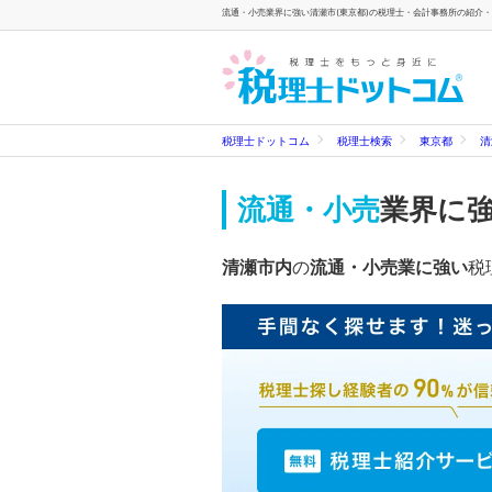
流通・小売業界に強い清瀬市(東京都)の税理士・会計事務所の紹介・検
税理士ドットコム
税理士検索
東京都
清
流通・小売
業界に
清瀬市内
の
流通・小売業に強い
税