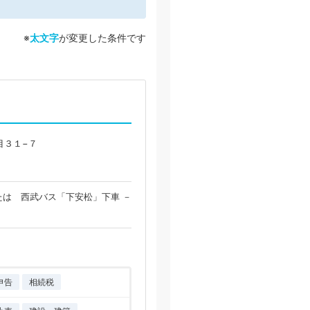
※
太文字
が変更した条件です
目３１−７
または 西武バス「下安松」下車 －
申告
相続税