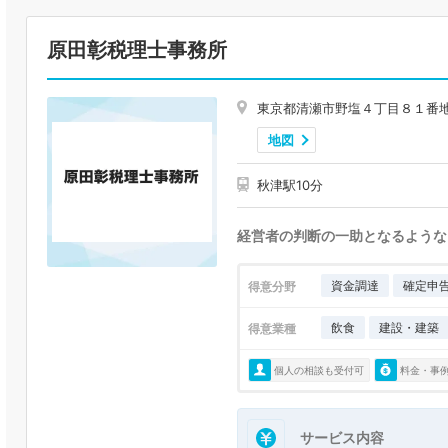
原田彰税理士事務所
東京都清瀬市野塩４丁目８１番
地図
秋津駅10分
経営者の判断の一助となるような
資金調達
確定申
得意分野
飲食
建設・建築
得意業種
個人の相談も受付可
料金・事
サービス内容