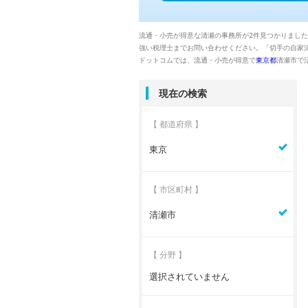
流通・小売が得意な清瀬の事務所が2件見つかりまし
強い税理士までお問い合わせください。「切手の自家
ドットコムでは、流通・小売が得意で
東京都
清瀬市で
現在の検索
【 都道府県 】
東京
【 市区町村 】
清瀬市
【 分野 】
選択されていません