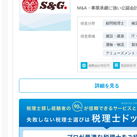
M&A・事業承継に強い公認会
顧問税理士
確
得意分野
建設・建築
I
得意業種
運輸・物流
製
アミューズメント
国際会計対応可
英語対応可
詳細を見る