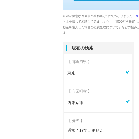
金融が得意な西東京の事務所が1件見つかりました。
東
理士を探して相談してみましょう。「1000万円投資
動産を購入した場合の経費処理について」などの悩み
す。
現在の検索
【 都道府県 】
東京
【 市区町村 】
西東京市
【 分野 】
選択されていません