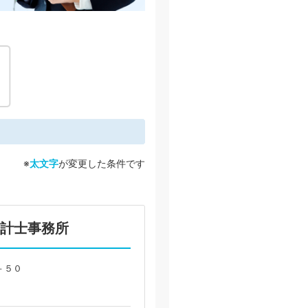
※
太文字
が変更した条件です
会計士事務所
－５０