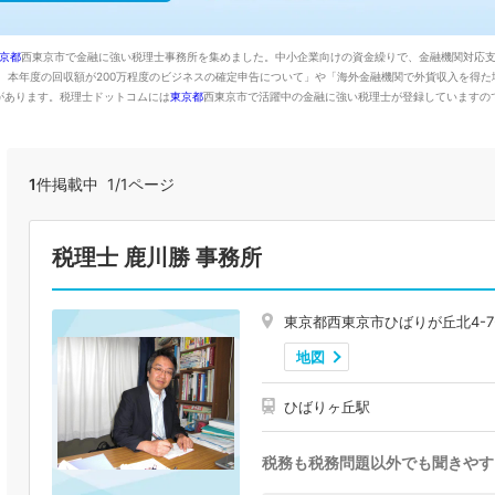
京都
西東京市で金融に強い税理士事務所を集めました。中小企業向けの資金繰りで、金融機関対応
し、本年度の回収額が200万程度のビジネスの確定申告について」や「海外金融機関で外貨収入を得
があります。税理士ドットコムには
東京都
西東京市で活躍中の金融に強い税理士が登録していますの
1
件掲載中 1/1ページ
税理士 鹿川勝 事務所
東京都西東京市ひばりが丘北4-7-
地図
ひばりヶ丘駅
税務も税務問題以外でも聞きやす