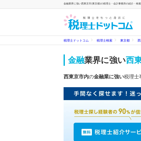
金融業界に強い西東京市(東京都)の税理士・会計事務所の紹介・検索一
税理士ドットコム
税理士検索
東京都
西
金融
業界に強い
西東
西東京市内
の
金融業に強い
税理士