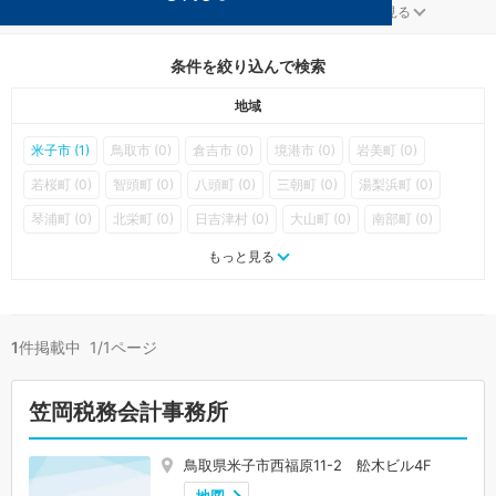
不動産が得意な鳥取の事務所が1件見つかりました。
...
もっと見る
条件を絞り込んで検索
地域
米子市 (1)
鳥取市 (0)
倉吉市 (0)
境港市 (0)
岩美町 (0)
若桜町 (0)
智頭町 (0)
八頭町 (0)
三朝町 (0)
湯梨浜町 (0)
琴浦町 (0)
北栄町 (0)
日吉津村 (0)
大山町 (0)
南部町 (0)
伯耆町 (0)
日南町 (0)
日野町 (0)
江府町 (0)
もっと見る
1
件掲載中 1/1ページ
笠岡税務会計事務所
鳥取県米子市西福原11-2 舩木ビル4F