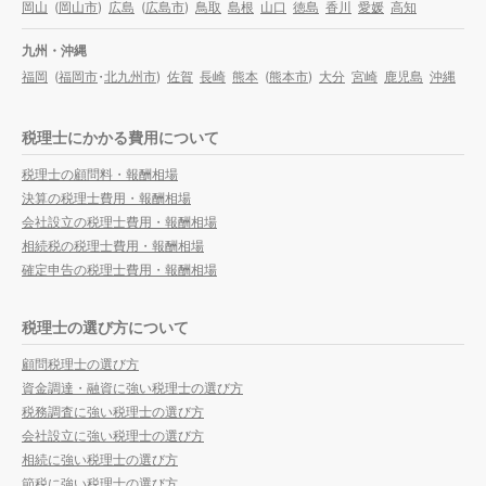
岡山
(
岡山市
)
広島
(
広島市
)
鳥取
島根
山口
徳島
香川
愛媛
高知
九州・沖縄
福岡
(
福岡市
・
北九州市
)
佐賀
長崎
熊本
(
熊本市
)
大分
宮崎
鹿児島
沖縄
税理士にかかる費用について
税理士の顧問料・報酬相場
決算の税理士費用・報酬相場
会社設立の税理士費用・報酬相場
相続税の税理士費用・報酬相場
確定申告の税理士費用・報酬相場
税理士の選び方について
顧問税理士の選び方
資金調達・融資に強い税理士の選び方
税務調査に強い税理士の選び方
会社設立に強い税理士の選び方
相続に強い税理士の選び方
節税に強い税理士の選び方