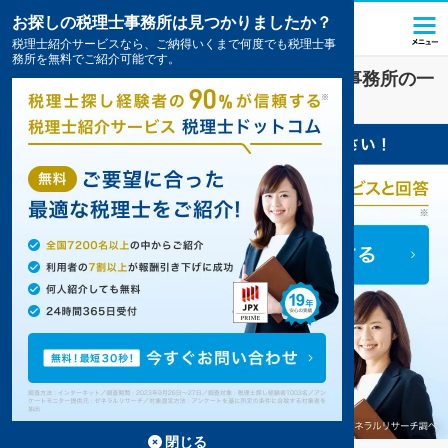
お探しの税理士事務所は見つかりましたか？
税理士紹介サービスなら、ご納得いくまで何度でも税理士事
務所を無料でご紹介可能です。
不動産
業界に強い
鳥取県
の税理士・会計事務所の一
覧
1件掲載中
閉じる