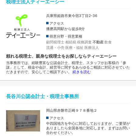
税理士法人ティーエーシー
兵庫県姫路市東今宿3丁目2-36
アクセス
播磨高岡駅から徒歩8分
得意分野・得意業種
顧問税理士
相続税
税務調査
不動産
飲食
流通・小売
医療・福祉
医療法人
頼れる税理士、親身な税理士をお探しならティーエーシー
当事務所では、経験豊富な公認会計士、税理士、スタッフがお客様の「参
謀」として、税金や会計、経営等に関するあらゆるご相談に対応させていた
だきますので、安心してご相談下さい。
続きを読む
長谷川公認会計士・税理士事務所
岡山県赤磐市正崎９７８番地２
アクセス
中四国地方を中心に対応しておりますが、ご要望が
ありましたら全国各地に対応します。まずはお問い
合わせください。