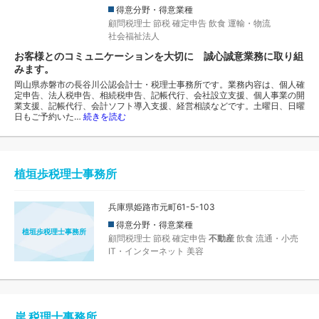
得意分野・得意業種
顧問税理士
節税
確定申告
飲食
運輸・物流
社会福祉法人
お客様とのコミュニケーションを大切に 誠心誠意業務に取り組
みます。
岡山県赤磐市の長谷川公認会計士・税理士事務所です。業務内容は、個人確
定申告、法人税申告、相続税申告、記帳代行、会社設立支援、個人事業の開
業支援、記帳代行、会計ソフト導入支援、経営相談などです。土曜日、日曜
日もご予約いた…
続きを読む
植垣歩税理士事務所
兵庫県姫路市元町61-5-103
得意分野・得意業種
植垣歩税理士事務所
顧問税理士
節税
確定申告
不動産
飲食
流通・小売
IT・インターネット
美容
岸 税理士事務所