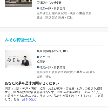
広畑駅から徒歩5分
得意分野・得意業種
顧問税理士
相続税
経理・決算
不動産
飲食
建設・建築
製造
医療・福祉
みそら税理士法人
兵庫県姫路市豊沢町186
アクセス
姫路駅
得意分野・得意業種
顧問税理士
資金調達
相続税
不動産
金融
製造
医療・福祉
あなたの夢を是非お聞かせください
関西（大阪・神戸・明石・姫路）および東海（名古屋）に5つの拠点を展開
する、関西有数の総合会計事務所です。1990年の開業以来、35年にわたり
お客様とともに歩んでまいりました。私たちが最も誇りとするのは、ご支援
しているお…
続きを読む