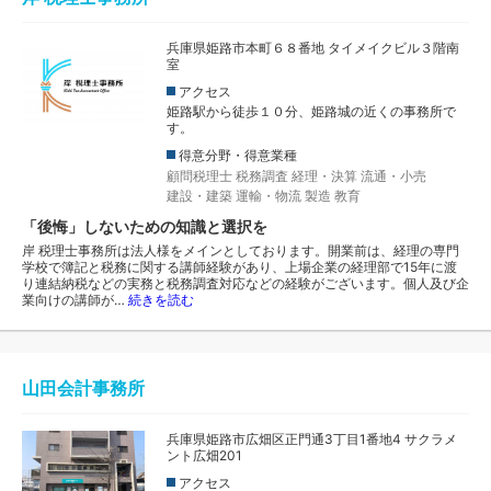
兵庫県姫路市本町６８番地 タイメイクビル３階南
室
アクセス
姫路駅から徒歩１０分、姫路城の近くの事務所で
す。
得意分野・得意業種
顧問税理士
税務調査
経理・決算
流通・小売
建設・建築
運輸・物流
製造
教育
「後悔」しないための知識と選択を
岸 税理士事務所は法人様をメインとしております。開業前は、経理の専門
学校で簿記と税務に関する講師経験があり、上場企業の経理部で15年に渡
り連結納税などの実務と税務調査対応などの経験がございます。個人及び企
業向けの講師が…
続きを読む
山田会計事務所
兵庫県姫路市広畑区正門通3丁目1番地4 サクラメ
ント広畑201
アクセス