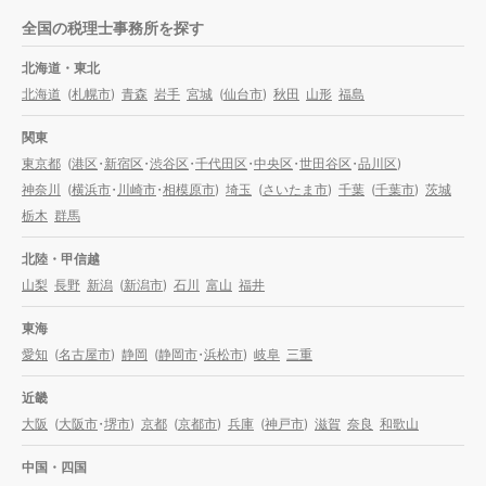
全国の税理士事務所を探す
北海道・東北
北海道
(
札幌市
)
青森
岩手
宮城
(
仙台市
)
秋田
山形
福島
関東
東京都
(
港区
・
新宿区
・
渋谷区
・
千代田区
・
中央区
・
世田谷区
・
品川区
)
神奈川
(
横浜市
・
川崎市
・
相模原市
)
埼玉
(
さいたま市
)
千葉
(
千葉市
)
茨城
栃木
群馬
北陸・甲信越
山梨
長野
新潟
(
新潟市
)
石川
富山
福井
東海
愛知
(
名古屋市
)
静岡
(
静岡市
・
浜松市
)
岐阜
三重
近畿
大阪
(
大阪市
・
堺市
)
京都
(
京都市
)
兵庫
(
神戸市
)
滋賀
奈良
和歌山
中国・四国