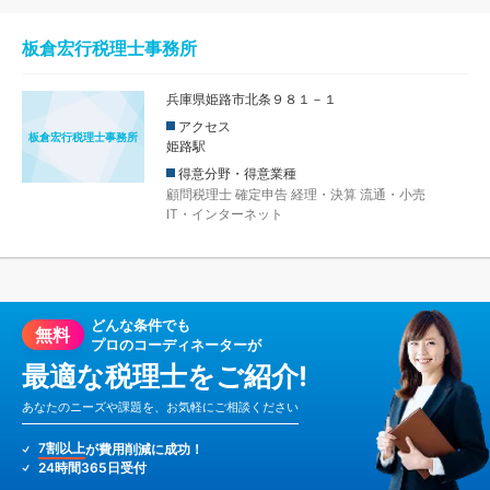
板倉宏行税理士事務所
兵庫県姫路市北条９８１－１
アクセス
板倉宏行税理士事務所
姫路駅
得意分野・得意業種
顧問税理士
確定申告
経理・決算
流通・小売
IT・インターネット
どんな条件でも
無料
プロのコーディネーターが
最適な税理士をご紹介!
あなたのニーズや課題を、お気軽にご相談ください
7割以上
が費用削減に成功！
24時間365日受付