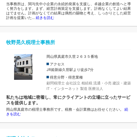
当事務所は、関与先中小企業の永続的発展を支援し、卓越企業の創造へと導
く努力をします。まず、経営計画策定を支援します。計画なくしてよい結果
はでません。計画がなくての結果は偶然の賜物と考え、しっかりとした経営
計画を提案いた…
続きを読む
牧野晃久税理士事務所
岡山県真庭市久世２６３５番地
アクセス
JR姫新線久世駅より徒歩7分
得意分野・得意業種
顧問税理士
会社設立
相続税
流通・小売
建設・建築
IT・インターネット
製造
医療法人
私たちは地域に密着し、常にクライアントの立場に立ったサービ
スを提供します。
岡山県真庭市の税理士事務所です。税務・会計業務はお任せください。
続
きを読む