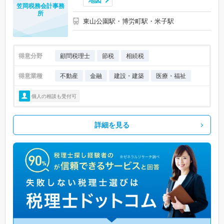
地図
笠岡税務会計事務
所
東山公園駅・博労町駅・米子駅
得意分野
顧問税理士
節税
相続税
得意業種
不動産
金融
建設・建築
医療・福祉
個人の相談も受付可
詳細を見る