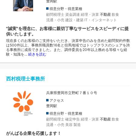
豊岡駅
得意分野・得意業種
顧問税理士
資金調達
経理・決算
不動産
飲食
流通・小売
建設・建築
IT・インターネット
"誠実"を理念に、お客様に親切丁寧なサービスをスピーディに提
供いたします。
現在多くのお客様のご支持をいただき、決算申告のみを含めた顧問契約件数
は500件以上、事務所職員数16名と但馬地域ではトップクラスのシェアを誇
る事務所に成長できました。また、調停委員を20年以上務める等様々な経
験・知識を…
続きを読む
西村税理士事務所
兵庫県豊岡市立野町７番１０号
アクセス
豊岡駅
得意分野・得意業種
顧問税理士
確定申告
経理・決算
不動産
飲食
流通・小売
美容
製造
がんばる企業を応援します！