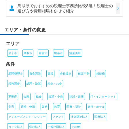
鳥取県でおすすめの税理士事務所比較8選！税理士の
選び方や費用相場も併せて紹介
エリア・条件の変更
エリア
米子市
鳥取市
倉吉市
境港市
湯梨浜町
条件
顧問税理士
資金調達
節税
会社設立
確定申告
相続税
税務調査
経理・決算
税金・お金
不動産
金融
飲食
流通・小売
建設・建築
IT・インターネット
美容
運輸・物流
製造
教育
医療・福祉
旅行・ホテル
アミューズメント・レジャー
ファンド
社会福祉法人
医療法人
ＮＰＯ法人
学校法人
一般社団法人
その他