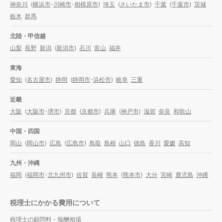
神奈川
(
横浜市
・
川崎市
・
相模原市
)
埼玉
(
さいたま市
)
千葉
(
千葉市
)
茨城
栃木
群馬
北陸・甲信越
山梨
長野
新潟
(
新潟市
)
石川
富山
福井
東海
愛知
(
名古屋市
)
静岡
(
静岡市
・
浜松市
)
岐阜
三重
近畿
大阪
(
大阪市
・
堺市
)
京都
(
京都市
)
兵庫
(
神戸市
)
滋賀
奈良
和歌山
中国・四国
岡山
(
岡山市
)
広島
(
広島市
)
鳥取
島根
山口
徳島
香川
愛媛
高知
九州・沖縄
福岡
(
福岡市
・
北九州市
)
佐賀
長崎
熊本
(
熊本市
)
大分
宮崎
鹿児島
沖縄
税理士にかかる費用について
税理士の顧問料・報酬相場