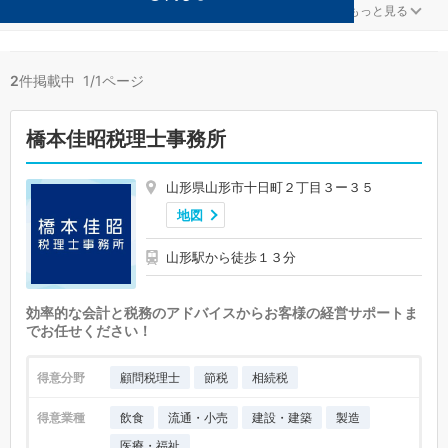
医療・福祉が得意な山形市の事務所が2件見つかりました。
...
もっと見る
2
件掲載中 1/1ページ
橋本佳昭税理士事務所
山形県山形市十日町２丁目３ー３５
地図
山形駅から徒歩１３分
効率的な会計と税務のアドバイスからお客様の経営サポートま
でお任せください！
得意分野
顧問税理士
節税
相続税
得意業種
飲食
流通・小売
建設・建築
製造
医療・福祉