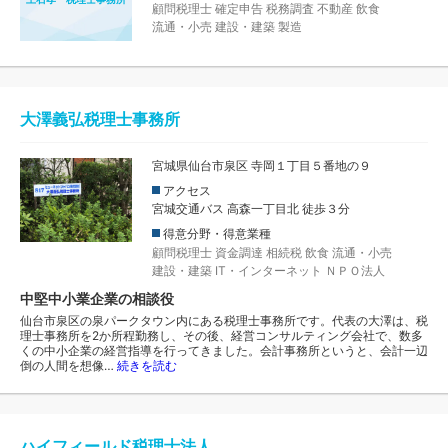
顧問税理士
確定申告
税務調査
不動産
飲食
流通・小売
建設・建築
製造
大澤義弘税理士事務所
宮城県仙台市泉区 寺岡１丁目５番地の９
アクセス
宮城交通バス 高森一丁目北 徒歩３分
得意分野・得意業種
顧問税理士
資金調達
相続税
飲食
流通・小売
建設・建築
IT・インターネット
ＮＰＯ法人
中堅中小業企業の相談役
仙台市泉区の泉パークタウン内にある税理士事務所です。代表の大澤は、税
理士事務所を2か所程勤務し、その後、経営コンサルティング会社で、数多
くの中小企業の経営指導を行ってきました。会計事務所というと、会計一辺
倒の人間を想像…
続きを読む
ハイフィールド税理士法人