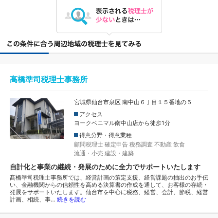
髙橋準司税理士事務所
宮城県仙台市泉区 南中山６丁目１５番地の５
アクセス
ヨークベニマル南中山店から徒歩1分
得意分野・得意業種
顧問税理士
確定申告
税務調査
不動産
飲食
流通・小売
建設・建築
自計化と事業の継続・発展のために全力でサポートいたします
髙橋準司税理士事務所では、経営計画の策定支援、経営課題の抽出のお手伝
い、金融機関からの信頼性を高める決算書の作成を通して、お客様の存続・
発展をサポートいたします。仙台市を中心に税務、経営、会計、節税、経営
計画、相続、事…
続きを読む