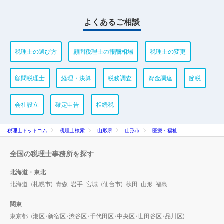
よくあるご相談
税理士の選び方
顧問税理士の報酬相場
税理士の変更
顧問税理士
経理・決算
税務調査
資金調達
節税
会社設立
確定申告
相続税
税理士ドットコム
税理士検索
山形県
山形市
医療・福祉
全国の税理士事務所を探す
北海道・東北
北海道
(
札幌市
)
青森
岩手
宮城
(
仙台市
)
秋田
山形
福島
関東
東京都
(
港区
・
新宿区
・
渋谷区
・
千代田区
・
中央区
・
世田谷区
・
品川区
)