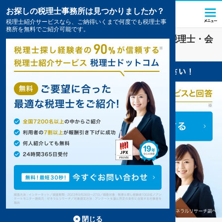
お探しの税理士事務所は見つかりましたか？
税理士紹介サービスなら、ご納得いくまで何度でも税理士事
務所を無料でご紹介可能です。
医療・福祉
業界に強い
山形市(山形県)
の税理士・会
計事務所の一覧
2件掲載中
閉じる