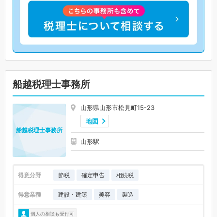
船越税理士事務所
山形県山形市松見町15-23
地図
船越税理士事務所
山形駅
得意分野
節税
確定申告
相続税
得意業種
建設・建築
美容
製造
個人の相談も受付可