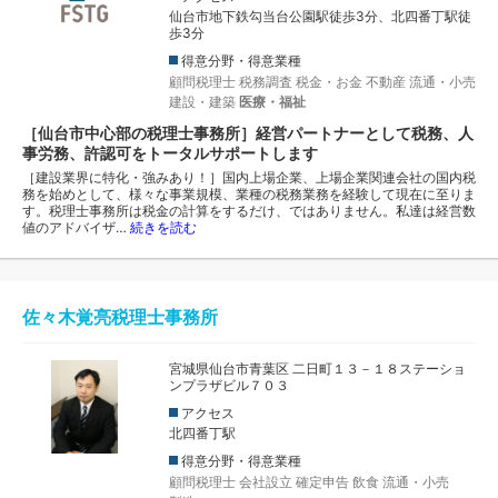
仙台市地下鉄勾当台公園駅徒歩3分、北四番丁駅徒
歩3分
得意分野・得意業種
顧問税理士
税務調査
税金・お金
不動産
流通・小売
建設・建築
医療・福祉
［仙台市中心部の税理士事務所］経営パートナーとして税務、人
事労務、許認可をトータルサポートします
［建設業界に特化・強みあり！］国内上場企業、上場企業関連会社の国内税
務を始めとして、様々な事業規模、業種の税務業務を経験して現在に至りま
す。税理士事務所は税金の計算をするだけ、ではありません。私達は経営数
値のアドバイザ…
続きを読む
佐々木覚亮税理士事務所
宮城県仙台市青葉区 二日町１３－１８ステーショ
ンプラザビル７０３
アクセス
北四番丁駅
得意分野・得意業種
顧問税理士
会社設立
確定申告
飲食
流通・小売