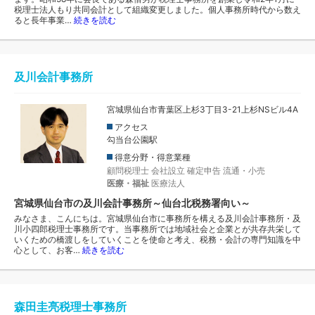
税理士法人もり共同会計として組織変更しました。個人事務所時代から数え
ると長年事業…
続きを読む
及川会計事務所
宮城県仙台市青葉区上杉3丁目3-21上杉NSビル4A
アクセス
勾当台公園駅
得意分野・得意業種
顧問税理士
会社設立
確定申告
流通・小売
医療・福祉
医療法人
宮城県仙台市の及川会計事務所～仙台北税務署向い～
みなさま、こんにちは。宮城県仙台市に事務所を構える及川会計事務所・及
川小四郎税理士事務所です。当事務所では地域社会と企業とが共存共栄して
いくための橋渡しをしていくことを使命と考え、税務・会計の専門知識を中
心として、お客…
続きを読む
森田圭亮税理士事務所