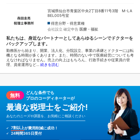
宮城県仙台市青葉区中央2丁目8番11号3階 M-LA
BEL005号室
得意分野・得意業種
会社設立
確定申告
医療・福祉
私たちは、身近なパートナーとしてあらゆるシーンでドクターを
バックアップします。
勤務医から始まり、開業、法人化、分院設立、事業の承継とドクターには転
機となる時期が多くあります。また、時間のない中で医療経営についても考
えなければなりません。売上の向上はもちろん、行政手続きや従業員の管
理、資産運用など…
続きを読む
どんな条件でも
無料
プロのコーディネーターが
最適な税理士をご紹介!
あなたのニーズや課題を、お気軽にご相談ください
7割以上
が費用削減に成功！
24時間365日受付