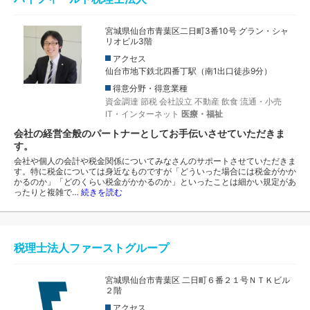
宮城県仙台市青葉区二日町3番10号 グラン・シャ
リオビル3階
アクセス
仙台市地下鉄北四番丁駅（南1出口徒歩9分）
得意分野・得意業種
資金調達
節税
会社設立
不動産
飲食
流通・小売
IT・インターネット
医療・福祉
会社の経営全般のパートナーとしてお手伝いさせていただきま
す。
会社や個人の会計や税金関係についてみなさんのサポートさせていただきま
す。特に税金については身近なものですが「どういった場合には税金がかか
かるのか」「どのくらい税金がかかるのか」といったことは細かい規定があ
ったりと複雑で…
続きを読む
税理士法人ファーストグループ
宮城県仙台市青葉区 二日町６番２１号ＮＴＫビル
２階
アクセス