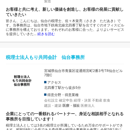
製造
お客様と共に考え、新しい価値を創造し、お客様の発展に貢献し
ていきたい
皆さん、こんにちは。仙台の税理士、佐々木覚亮（ささき ただあき）で
す。当事務所は、仙台市地下鉄南北線北四番丁駅を出てすぐのオフィスビル
に事務所を構えております。それぞれのお客様に合った、よりよいサービス
を提供していきた…
続きを読む
税理士法人もり共同会計 仙台事務所
宮城県仙台市青葉区堤通雨宮町2番3号TR仙台ビル
7階C
アクセス
北四番丁駅から徒歩5分
得意分野・得意業種
会社設立
確定申告
経理・決算
不動産
飲食
建設・建築
医療・福祉
医療法人
企業にとっての一番頼れるパートナー、身近な相談相手となれる
事務所を目指しています！
税理士法人としては3名の税理士が所属しているため万全のサポートができ
ます。昭和58年に会長である森倍男が税理士事務所を創業し令和2年1月に