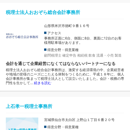
税理士法人おおぞら総合会計事務所
山形県米沢市徳町９番１６号
アクセス
事務所正面に6台、側面に8台、裏面に12台のお客
様用駐車場があります。
得意分野・得意業種
顧問税理士
確定申告
相続税
飲食
流通・小売
製造
会計を通じて企業経営になくてはならないパートナーになる
税理士法人おおぞら総合会計事務所は、激変する経済環境の中、企業経営者
や地域の皆様のニーズにこたえる体制をつくるために、平成１８年に、個人
会計事務所が集まって税理士法人として設立いたしました。会計・税務の専
門性を生かして…
続きを読む
上石孝一税理士事務所
宮城県仙台市太白区 上野山１丁目６番２０号
得意分野・得意業種
上石孝一税理士事務所