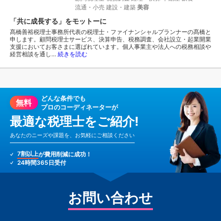
流通・小売
建設・建築
美容
「共に成長する」をモットーに
髙橋善裕税理士事務所代表の税理士・ファイナンシャルプランナーの髙橋と
申します。顧問税理士サービス、決算申告、税務調査、会社設立・起業開業
支援においてお客さまに選ばれています。個人事業主や法人への税務相談や
経営相談を通し…
続きを読む
どんな条件でも
無料
プロのコーディネーターが
最適な税理士をご紹介!
あなたのニーズや課題を、お気軽にご相談ください
7割以上
が費用削減に成功！
24時間365日受付
お問い合わせ