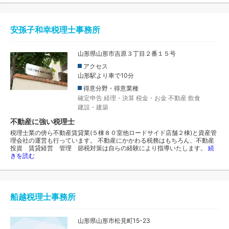
安孫子和幸税理士事務所
山形県山形市吉原３丁目２番１５号
アクセス
山形駅より車で10分
得意分野・得意業種
確定申告
経理・決算
税金・お金
不動産
飲食
建設・建築
不動産に強い税理士
税理士業の傍ら不動産賃貸業(５棟８０室他ロードサイド店舗２棟)と資産管
理会社の運営も行っています。 不動産にかかわる税務はもちろん、不動産
投資 賃貸経営 管理 節税対策は自らの経験により指導いたします。
続
きを読む
船越税理士事務所
山形県山形市松見町15-23