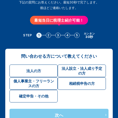
下記の質問にお答えください。最短30秒で完了します。
後ほどご連絡いたします。
最短当日に税理士紹介可能！
カンタン
STEP
1
2
3
4
5
30秒
問い合わせる方について教えてください
法人設立・法人成り予定
法人の方
の方
個人事業主・フリーラン
相続税申告の方
スの方
確定申告・その他
次へ