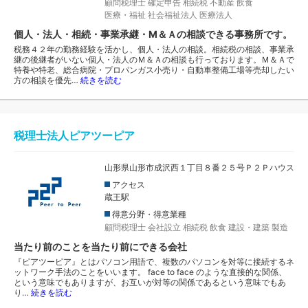
顧問税理士
確定申告
相続税
不動産
飲食
医療・福祉
社会福祉法人
医療法人
個人・法人・相続・事業承継・M＆Ａの相談できる事務所です。
税務４２年の勤務経験を活かし、個人・法人の相談。相続税の相談、事業承
継の後継者がいない個人・法人のＭ＆Ａの相談も行っております。Ｍ＆Ａで
特養や特老、総合病院・プロパンガス小売り・自動車整備工場等売却したい
方の相談を優先…
続きを読む
税理士法人ピアツーピア
山形県山形市成沢西１丁目８番２５号Ｐ２Ｐハウス
アクセス
蔵王駅
得意分野・得意業種
顧問税理士
会社設立
相続税
飲食
建設・建築
製造
当たり前のことを当たり前にできる会社
『ピアツーピア』とはパソコン用語で、複数のパソコンを対等に接続するネ
ットワーク手法のことをいいます。 face to face のような直接的な関係、
という意味でもありますが、お互いが対等の関係であるという意味でもあ
り…
続きを読む