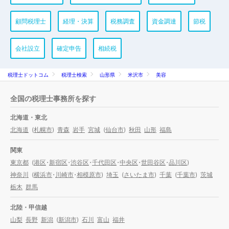
顧問税理士
経理・決算
税務調査
資金調達
節税
会社設立
確定申告
相続税
税理士ドットコム
税理士検索
山形県
米沢市
美容
全国の税理士事務所を探す
北海道・東北
北海道
(
札幌市
)
青森
岩手
宮城
(
仙台市
)
秋田
山形
福島
関東
東京都
(
港区
・
新宿区
・
渋谷区
・
千代田区
・
中央区
・
世田谷区
・
品川区
)
神奈川
(
横浜市
・
川崎市
・
相模原市
)
埼玉
(
さいたま市
)
千葉
(
千葉市
)
茨城
栃木
群馬
北陸・甲信越
山梨
長野
新潟
(
新潟市
)
石川
富山
福井