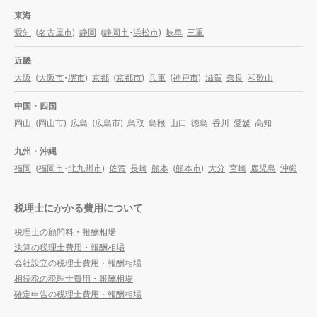
東海
愛知
(
名古屋市
)
静岡
(
静岡市
・
浜松市
)
岐阜
三重
近畿
大阪
(
大阪市
・
堺市
)
京都
(
京都市
)
兵庫
(
神戸市
)
滋賀
奈良
和歌山
中国・四国
岡山
(
岡山市
)
広島
(
広島市
)
鳥取
島根
山口
徳島
香川
愛媛
高知
九州・沖縄
福岡
(
福岡市
・
北九州市
)
佐賀
長崎
熊本
(
熊本市
)
大分
宮崎
鹿児島
沖縄
税理士にかかる費用について
税理士の顧問料・報酬相場
決算の税理士費用・報酬相場
会社設立の税理士費用・報酬相場
相続税の税理士費用・報酬相場
確定申告の税理士費用・報酬相場