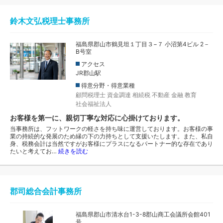
鈴木文弘税理士事務所
福島県郡山市鶴見坦１丁目３−７ 小沼第4ビル 2－
B号室
アクセス
JR郡山駅
得意分野・得意業種
顧問税理士
資金調達
相続税
不動産
金融
教育
社会福祉法人
お客様を第一に、親切丁寧な対応に心掛けております。
当事務所は、フットワークの軽さを持ち味に運営しております。お客様の事
業の持続的な発展のため縁の下の力持ちとして支援いたします。また、私自
身、税務会計は当然ですがお客様にプラスになるパートナー的な存在であり
たいと考えてお…
続きを読む
郡司総合会計事務所
福島県郡山市清水台1-3-8郡山商工会議所会館401
号