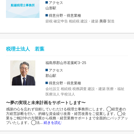
アクセス
船越税理士事務所
山形駅
得意分野・得意業種
節税
確定申告
相続税
建設・建築
美容
製造
税理士法人 若葉
福島県郡山市若葉町3-25
アクセス
郡山駅
得意分野・得意業種
会社設立
相続税
税務調査
建設・建築
医療・福祉
医療法人
学校法人
〜夢の実現と未来計画をサポートします〜
感謝の心を忘れず信頼していただける税理士事務所にします。◯経営者の
方経営診断を行い、的確な資金繰り改善・経営改善をご提案します。◯企
業をご検討中の方開業から税務・経営業務サポートまで全面的にバックアッ
プいたします。◯法…
続きを読む