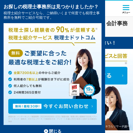
お探しの税理士事務所は見つかりましたか？
税理士紹介サービスなら、ご納得いくまで何度でも税理士事
務所を無料でご紹介可能です。
美容
業界に強い
米沢市(山形県)
の税理士・会計事務
所の一覧
閉じる