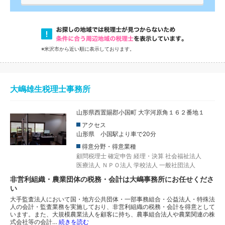
※米沢市から近い順に表示しております。
大嶋雄生税理士事務所
山形県西置賜郡小国町 大字河原角１６２番地１
アクセス
山形県 小国駅より車で20分
得意分野・得意業種
顧問税理士
確定申告
経理・決算
社会福祉法人
医療法人
ＮＰＯ法人
学校法人
一般社団法人
非営利組織・農業団体の税務・会計は大嶋事務所にお任せくださ
い
大手監査法人において国・地方公共団体・一部事務組合・公益法人・特殊法
人の会計・監査業務を実施しており、非営利組織の税務・会計を得意として
います。また、大規模農業法人を顧客に持ち、農事組合法人や農業関連の株
式会社等の会計…
続きを読む