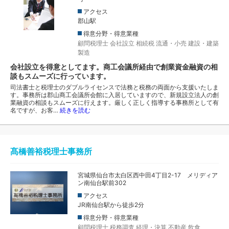
アクセス
郡山駅
得意分野・得意業種
顧問税理士
会社設立
相続税
流通・小売
建設・建築
製造
会社設立を得意としてます。商工会議所経由で創業資金融資の相
談もスムーズに行っています。
司法書士と税理士のダブルライセンスで法務と税務の両面から支援いたしま
す。事務所は郡山商工会議所会館に入居していますので、新規設立法人の創
業融資の相談もスムーズに行えます。厳しく正しく指導する事務所として有
名ですが、お客…
続きを読む
髙橋善裕税理士事務所
宮城県仙台市太白区西中田4丁目2-17 メリディア
ン南仙台駅前302
アクセス
JR南仙台駅から徒歩2分
得意分野・得意業種
顧問税理士
税務調査
経理・決算
不動産
飲食